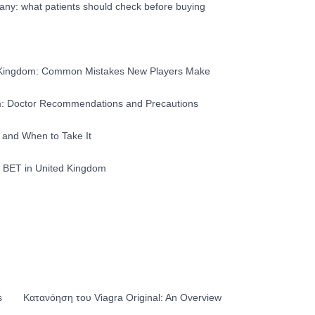
ny: what patients should check before buying
 Kingdom: Common Mistakes New Players Make
om: Doctor Recommendations and Precautions
 and When to Take It
PN BET in United Kingdom
s
Κατανόηση του Viagra Original: An Overview