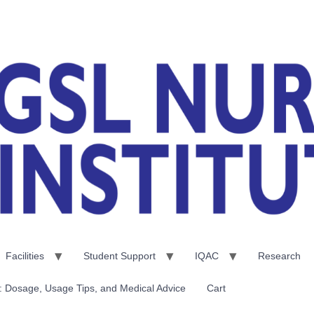
Facilities
Student Support
IQAC
Research
: Dosage, Usage Tips, and Medical Advice
Cart