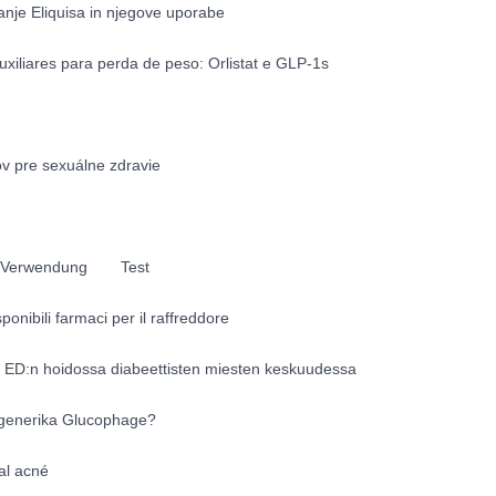
je Eliquisa in njegove uporabe
uxiliares para perda de peso: Orlistat e GLP-1s
ov pre sexuálne zdravie
e Verwendung
Test
ponibili farmaci per il raffreddore
i ED:n hoidossa diabeettisten miesten keskuudessa
 generika Glucophage?
al acné