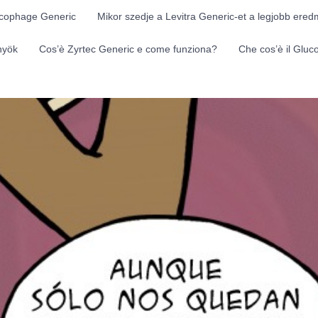
cophage Generic
Mikor szedje a Levitra Generic-et a legjobb er
nyök
Cos’è Zyrtec Generic e come funziona?
Che cos’è il Glu