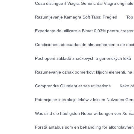
Cosa distingue il Viagra Generic dal Viagra originale
Razumijevanje Kamagra Soft Tabs: Pregled
Top
Experiențe de utilizare a Bimat 0.03% pentru crește
Condiciones adecuadas de almacenamiento de doxic
Pochopení základů značkových a generických léků
Razumevanje oznak odmerkov: ključni elementi, na k
Comprendre Olumiant et ses utilisations
Kako ob
Potencjalne interakcje leków z lekiem Nolvadex Gen
Was sind die häufigsten Nebenwirkungen von Xenic
Forstå antabus som en behandling for alkoholavhen