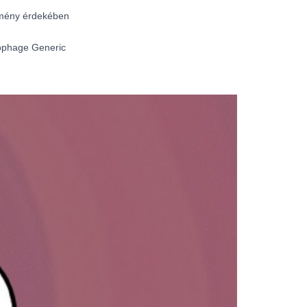
edmény érdekében
cophage Generic