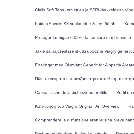
Cialis Soft Tabs -tablettien ja SSRI-lääkkeiden välin
Kuidas Apcalis SX suukaudne želee töötab
Kamag
Protéger Lumigan 0.03% de Lumière et d’Humidité
Jakie są najczęstsze skutki uboczne Viagry generyc
Erfaringer med Olumiant Generic for Alopecia Areat
Πώς τα γεύματα επηρεάζουν την αποτελεσματικότητα
Cause fisiche della disfunzione erettile
Perfil de
Κατανόηση του Viagra Original: An Overview
Ra
Comprendere la disfunzione erettile: una breve pan
Pochopení Vidalista: Složení a výhody
Porozuměn