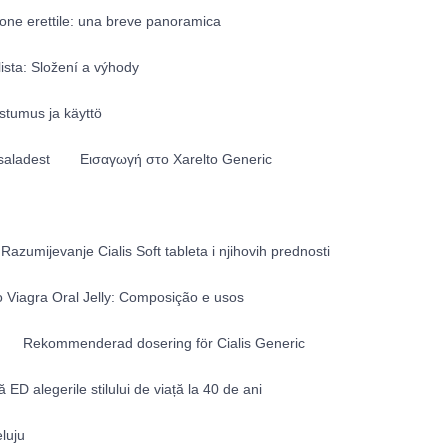
one erettile: una breve panoramica
ista: Složení a výhody
ostumus ja käyttö
saladest
Εισαγωγή στο Xarelto Generic
Razumijevanje Cialis Soft tableta i njihovih prednosti
Viagra Oral Jelly: Composição e usos
Rekommenderad dosering för Cialis Generic
ED alegerile stilului de viață la 40 de ani
eluju