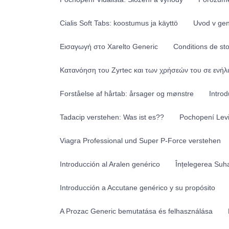
Cialis Soft Tabs: koostumus ja käyttö
Uvod v gen
Εισαγωγή στο Xarelto Generic
Conditions de s
Κατανόηση του Zyrtec και των χρήσεών του σε ενήλι
Forståelse af hårtab: årsager og mønstre
Introd
Tadacip verstehen: Was ist es??
Pochopení Levi
Viagra Professional und Super P-Force verstehen
Introducción al Aralen genérico
Înțelegerea Suhag
Introducción a Accutane genérico y su propósito
A Prozac Generic bemutatása és felhasználása