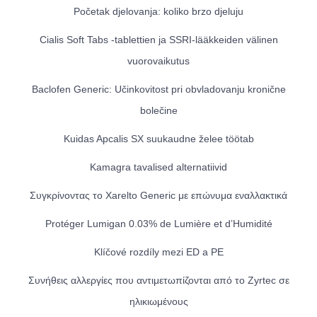
Početak djelovanja: koliko brzo djeluju
Cialis Soft Tabs -tablettien ja SSRI-lääkkeiden välinen
vuorovaikutus
Baclofen Generic: Učinkovitost pri obvladovanju kronične
bolečine
Kuidas Apcalis SX suukaudne želee töötab
Kamagra tavalised alternatiivid
Συγκρίνοντας το Xarelto Generic με επώνυμα εναλλακτικά
Protéger Lumigan 0.03% de Lumière et d’Humidité
Klíčové rozdíly mezi ED a PE
Συνήθεις αλλεργίες που αντιμετωπίζονται από το Zyrtec σε
ηλικιωμένους