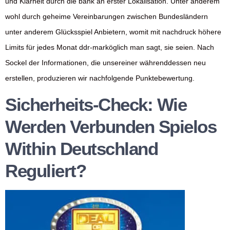
und Klarheit durch die bank an erster Lokalisation. Unter anderem
wohl durch geheime Vereinbarungen zwischen Bundesländern
unter anderem Glücksspiel Anbietern, womit mit nachdruck höhere
Limits für jedes Monat ddr-marköglich man sagt, sie seien. Nach
Sockel der Informationen, die unsereiner währenddessen neu
erstellen, produzieren wir nachfolgende Punktebewertung.
Sicherheits-Check: Wie
Werden Verbunden Spielos
Within Deutschland
Reguliert?