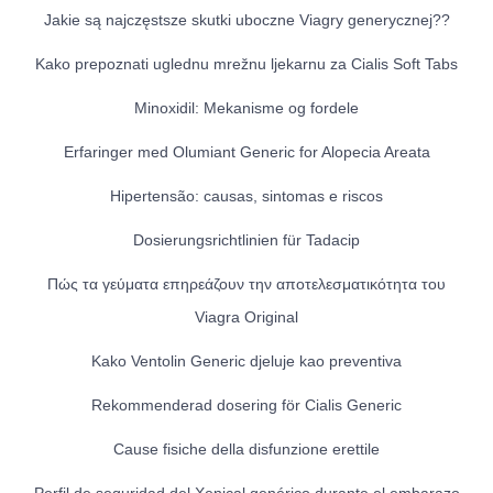
Jakie są najczęstsze skutki uboczne Viagry generycznej??
Kako prepoznati uglednu mrežnu ljekarnu za Cialis Soft Tabs
Minoxidil: Mekanisme og fordele
Erfaringer med Olumiant Generic for Alopecia Areata
Hipertensão: causas, sintomas e riscos
Dosierungsrichtlinien für Tadacip
Πώς τα γεύματα επηρεάζουν την αποτελεσματικότητα του
Viagra Original
Kako Ventolin Generic djeluje kao preventiva
Rekommenderad dosering för Cialis Generic
Cause fisiche della disfunzione erettile