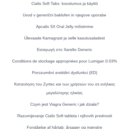
Cialis Soft Tabs: koostumus ja käyttö
Uvod v generični baklofen in njegove uporabe
Apcalis SX Oral Jelly mõistmine
Ülevaade Kamagrast ja selle kasutusaladest
Εισαγωγή στο Xarelto Generic
Conditions de stockage appropriées pour Lumigan 0.03%
Porozumění erektilní dysfunkci (ED)
Κατανόηση του Zyrtec και των χρήσεών του σε ενήλικες
μεγαλύτερης ηλικίας
Czym jest Viagra Generic i jak działa?
Razumijevanje Cialis Soft tableta i njihovih prednosti
Forståelse af hårtab: årsager og mønstre