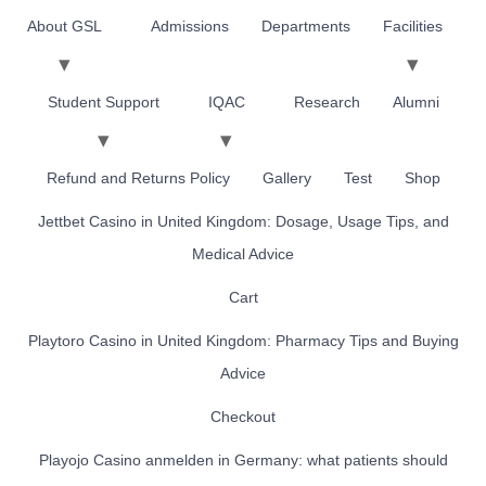
About GSL
Admissions
Departments
Facilities
Student Support
IQAC
Research
Alumni
Refund and Returns Policy
Gallery
Test
Shop
Jettbet Casino in United Kingdom: Dosage, Usage Tips, and
Medical Advice
Cart
Playtoro Casino in United Kingdom: Pharmacy Tips and Buying
Advice
Checkout
Playojo Casino anmelden in Germany: what patients should