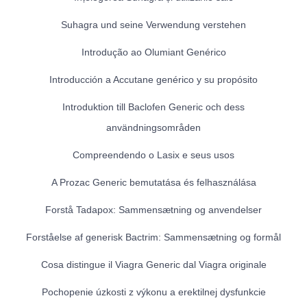
Suhagra und seine Verwendung verstehen
Introdução ao Olumiant Genérico
Introducción a Accutane genérico y su propósito
Introduktion till Baclofen Generic och dess
användningsområden
Compreendendo o Lasix e seus usos
A Prozac Generic bemutatása és felhasználása
Forstå Tadapox: Sammensætning og anvendelser
Forståelse af generisk Bactrim: Sammensætning og formål
Cosa distingue il Viagra Generic dal Viagra originale
Pochopenie úzkosti z výkonu a erektilnej dysfunkcie