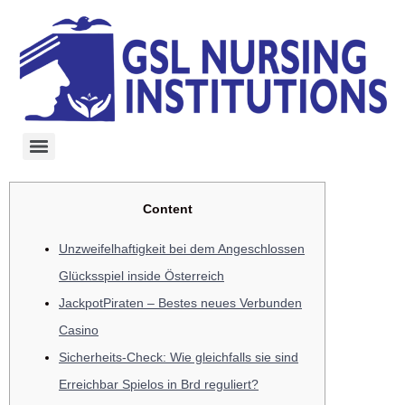
Jettbet Casino in United Kingdom: Dosage, Usage Tips, and Medical Advice
Playtoro Casino in United Kingdom: Pharmacy Tips and Buying Advice
Playojo Casino anmelden in Germany: what patients should check before buying
AndromedaBet Casino in United Kingdom: Side Effects and Safety Considerations
Complete guide to spin fever casino in United Kingdom: availability, price, and pharmacies
Winmaker Casino in United Kingdom: Common Mistakes New Players Make
Trivelabet Casino in the United Kingdom: Doctor Recommendations and Precautions
BluffBet Casino in United Kingdom: Doctor Recommendations and Precautions
BetHog Casino in United Kingdom: How Long It Works and When to Take It
Real user questions about rouletteonline casino in United Kingdom answered
Guide for first‑time users of Casino ESPN BET in United Kingdom
Guía definitiva de Lucki Casino – Review registro y verificación de cuenta con opiniones reales
Independent review of Dracula Casino – Review games selection and RTP rates with real user insights
Independent review of Nadcas Casino – Review games selection and RTP rates for beginners and high rollers
Complete review of Pocket Win Casino – Registration & Login games selection and RTP rates for beginners and high rollers
Κατανόηση του Zyrtec και των χρήσεών του σε ενήλικες μεγαλύτερης ηλικίας
Πώς τα γεύματα επηρεάζουν την αποτελεσματικότητα του Viagra Original
Cialis Soft Tabs -tablettien ja SSRI-lääkkeiden välinen vuorovaikutus
Baclofen Generic: Učinkovitost pri obvladovanju kronične bolečine
Συνήθεις αλλεργίες που αντιμετωπίζονται από το Zyrtec σε ηλικιωμένους
Πώς τα γεύματα επηρεάζουν την αποτελεσματικότητα του Viagra Original
Κατανόηση του Zyrtec και των χρήσεών του σε ενήλικες μεγαλύτερης ηλικίας
Condiciones adecuadas de almacenamiento de doxiciclina en casa
Pochopenie dôležitosti diskrétnej prepravy produktov pre sexuálne zdravie
Razumevanje oznak odmerkov: ključni elementi, na katere morate biti pozorni
Kamagra Goldin rooli ED:n hoidossa diabeettisten miesten keskuudessa
Rutinas diarias de cuidado de la piel para pieles propensas al acné
Condições adequadas de armazenamento para Glucophage Generic
Mikor szedje a Levitra Generic-et a legjobb eredmény érdekében
Content
Unzweifelhaftigkeit bei dem Angeschlossen
Glücksspiel inside Österreich
JackpotPiraten – Bestes neues Verbunden
Casino
Sicherheits-Check: Wie gleichfalls sie sind
Erreichbar Spielos in Brd reguliert?