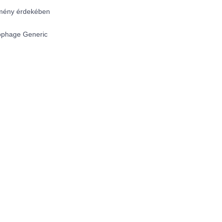
edmény érdekében
cophage Generic