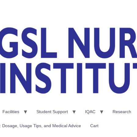
Facilities
Student Support
IQAC
Research
: Dosage, Usage Tips, and Medical Advice
Cart