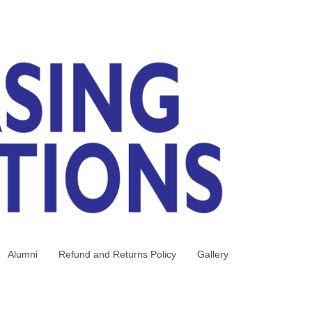
Alumni
Refund and Returns Policy
Gallery