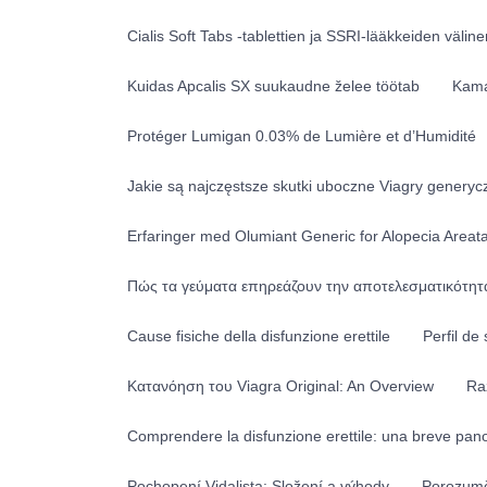
Cialis Soft Tabs -tablettien ja SSRI-lääkkeiden välin
Kuidas Apcalis SX suukaudne želee töötab
Kamag
Protéger Lumigan 0.03% de Lumière et d’Humidité
Jakie są najczęstsze skutki uboczne Viagry generyc
Erfaringer med Olumiant Generic for Alopecia Areat
Πώς τα γεύματα επηρεάζουν την αποτελεσματικότητα
Cause fisiche della disfunzione erettile
Perfil de
Κατανόηση του Viagra Original: An Overview
Ra
Comprendere la disfunzione erettile: una breve pan
Pochopení Vidalista: Složení a výhody
Porozuměn