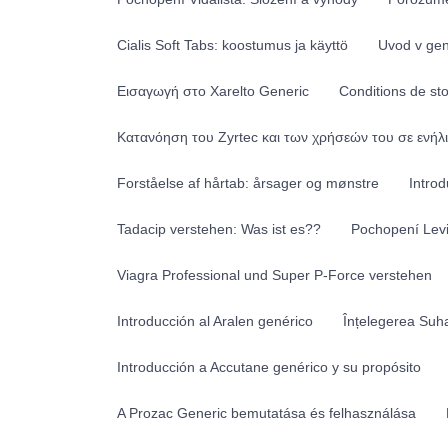
Cialis Soft Tabs: koostumus ja käyttö
Uvod v gen
Εισαγωγή στο Xarelto Generic
Conditions de s
Κατανόηση του Zyrtec και των χρήσεών του σε ενήλι
Forståelse af hårtab: årsager og mønstre
Introd
Tadacip verstehen: Was ist es??
Pochopení Levi
Viagra Professional und Super P-Force verstehen
Introducción al Aralen genérico
Înțelegerea Suhag
Introducción a Accutane genérico y su propósito
A Prozac Generic bemutatása és felhasználása