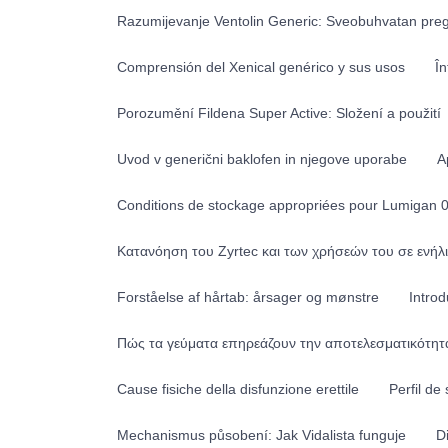
Razumijevanje Ventolin Generic: Sveobuhvatan pre
Comprensión del Xenical genérico y sus usos
În
Porozumění Fildena Super Active: Složení a použití
Uvod v generični baklofen in njegove uporabe
A
Conditions de stockage appropriées pour Lumigan 
Κατανόηση του Zyrtec και των χρήσεών του σε ενήλι
Forståelse af hårtab: årsager og mønstre
Introd
Πώς τα γεύματα επηρεάζουν την αποτελεσματικότητα
Cause fisiche della disfunzione erettile
Perfil de
Mechanismus působení: Jak Vidalista funguje
D