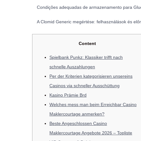
Condições adequadas de armazenamento para Glu
A Clomid Generic megértése: felhasználások és elő
Content
Spielbank Punkz: Klassiker trifft nach
schnelle Auszahlungen
Per der Kriterien kategorisieren unsereins
Casinos via schneller Ausschüttung
Kasino Prämie Brd
Welches mess man beim Erreichbar Casino
Maklercourtage anmerken?
Beste Angeschlossen Casino
Maklercourtage Angebote 2026 – Topliste