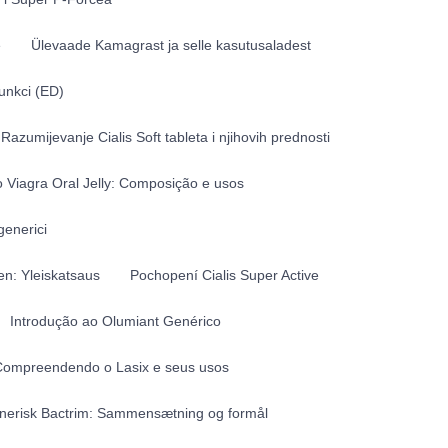
e
Ülevaade Kamagrast ja selle kasutusaladest
unkci (ED)
Razumijevanje Cialis Soft tableta i njihovih prednosti
Viagra Oral Jelly: Composição e usos
generici
en: Yleiskatsaus
Pochopení Cialis Super Active
Introdução ao Olumiant Genérico
Compreendendo o Lasix e seus usos
enerisk Bactrim: Sammensætning og formål