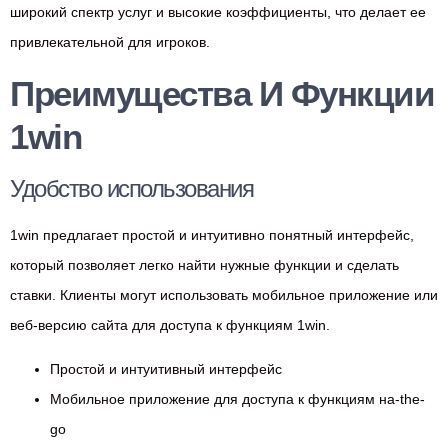
широкий спектр услуг и высокие коэффициенты, что делает ее
привлекательной для игроков.
Преимущества И Функции
1win
Удобство использования
1win предлагает простой и интуитивно понятный интерфейс,
который позволяет легко найти нужные функции и сделать
ставки. Клиенты могут использовать мобильное приложение или
веб-версию сайта для доступа к функциям 1win.
Простой и интуитивный интерфейс
Мобильное приложение для доступа к функциям на-the-
go