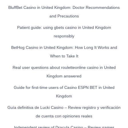
BluffBet Casino in United Kingdom: Doctor Recommendations
and Precautions
Patient guide: using gbets casino in United Kingdom
responsibly
BetHog Casino in United Kingdom: How Long It Works and
When to Take It
Real user questions about rouletteonline casino in United
Kingdom answered
Guide for first‑time users of Casino ESPN BET in United
Kingdom
Guía definitiva de Lucki Casino – Review registro y verificación
de cuenta con opiniones reales
Independent review of Dracula Casino – Review games