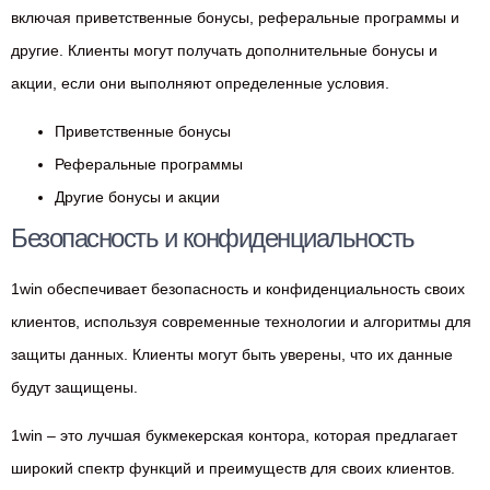
включая приветственные бонусы, реферальные программы и
другие. Клиенты могут получать дополнительные бонусы и
акции, если они выполняют определенные условия.
Приветственные бонусы
Реферальные программы
Другие бонусы и акции
Безопасность и конфиденциальность
1win обеспечивает безопасность и конфиденциальность своих
клиентов, используя современные технологии и алгоритмы для
защиты данных. Клиенты могут быть уверены, что их данные
будут защищены.
1win – это лучшая букмекерская контора, которая предлагает
широкий спектр функций и преимуществ для своих клиентов.