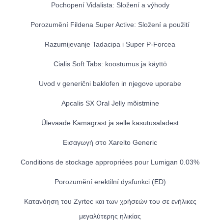
Pochopení Vidalista: Složení a výhody
Porozumění Fildena Super Active: Složení a použití
Razumijevanje Tadacipa i Super P‑Forcea
Cialis Soft Tabs: koostumus ja käyttö
Uvod v generični baklofen in njegove uporabe
Apcalis SX Oral Jelly mõistmine
Ülevaade Kamagrast ja selle kasutusaladest
Εισαγωγή στο Xarelto Generic
Conditions de stockage appropriées pour Lumigan 0.03%
Porozumění erektilní dysfunkci (ED)
Κατανόηση του Zyrtec και των χρήσεών του σε ενήλικες
μεγαλύτερης ηλικίας