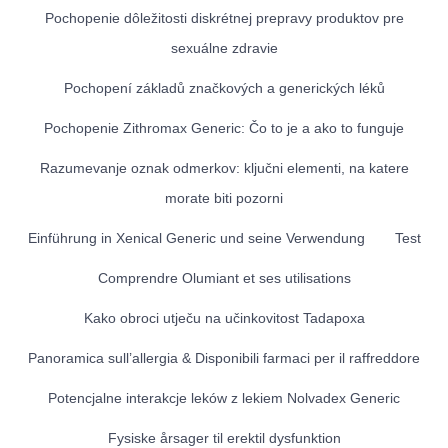
Pochopenie dôležitosti diskrétnej prepravy produktov pre
sexuálne zdravie
Pochopení základů značkových a generických léků
Pochopenie Zithromax Generic: Čo to je a ako to funguje
Razumevanje oznak odmerkov: ključni elementi, na katere
morate biti pozorni
Einführung in Xenical Generic und seine Verwendung
Test
Comprendre Olumiant et ses utilisations
Kako obroci utječu na učinkovitost Tadapoxa
Panoramica sull’allergia & Disponibili farmaci per il raffreddore
Potencjalne interakcje leków z lekiem Nolvadex Generic
Fysiske årsager til erektil dysfunktion