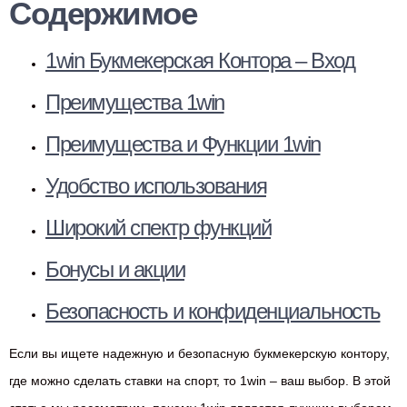
Содержимое
1win Букмекерская Контора – Вход
Преимущества 1win
Преимущества и Функции 1win
Удобство использования
Широкий спектр функций
Бонусы и акции
Безопасность и конфиденциальность
Если вы ищете надежную и безопасную букмекерскую контору,
где можно сделать ставки на спорт, то 1win – ваш выбор. В этой