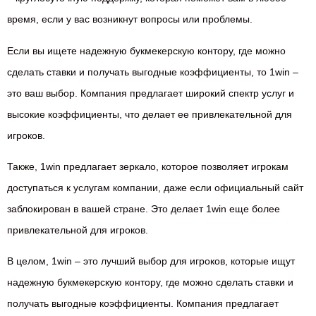
время, если у вас возникнут вопросы или проблемы.
Если вы ищете надежную букмекерскую контору, где можно
сделать ставки и получать выгодные коэффициенты, то 1win –
это ваш выбор. Компания предлагает широкий спектр услуг и
высокие коэффициенты, что делает ее привлекательной для
игроков.
Также, 1win предлагает зеркало, которое позволяет игрокам
доступаться к услугам компании, даже если официальный сайт
заблокирован в вашей стране. Это делает 1win еще более
привлекательной для игроков.
В целом, 1win – это лучший выбор для игроков, которые ищут
надежную букмекерскую контору, где можно сделать ставки и
получать выгодные коэффициенты. Компания предлагает