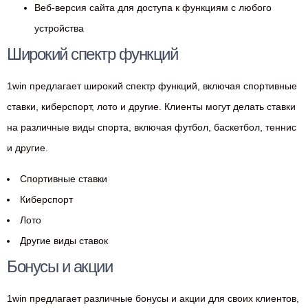
Веб-версия сайта для доступа к функциям с любого
устройства
Широкий спектр функций
1win предлагает широкий спектр функций, включая спортивные
ставки, киберспорт, лото и другие. Клиенты могут делать ставки
на различные виды спорта, включая футбол, баскетбол, теннис
и другие.
Спортивные ставки
Киберспорт
Лото
Другие виды ставок
Бонусы и акции
1win предлагает различные бонусы и акции для своих клиентов,