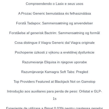
Compreendendo o Lasix e seus usos
A Prozac Generic bemutatása és felhasználása
Forstå Tadapox: Sammensætning og anvendelser
Forståelse af generisk Bactrim: Sammensætning og formål
Cosa distingue il Viagra Generic dal Viagra originale
Pochopenie úzkosti z výkonu a erektilnej dysfunkcie
Razumevanje Eliquisa in njegove uporabe
Razumijevanje Kamagra Soft Tabs: Pregled
Top Providers Featured at Blackjack Not on Gamstop
Introdução aos auxiliares para perda de peso: Orlistat e GLP-
1s
Experiențe de utilizare a Bimat 0.03% pentru creșterea genelor