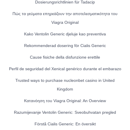
Dosierungsrichtlinien für Tadacip
Πώς τα γεύματα επηρεάζουν την αποτελεσματικότητα του
Viagra Original
Kako Ventolin Generic djeluje kao preventiva
Rekommenderad dosering för Cialis Generic
Cause fisiche della disfunzione erettile
Perfil de seguridad del Xenical genérico durante el embarazo
Trusted ways to purchase nucleonbet casino in United
Kingdom
Κατανόηση του Viagra Original: An Overview
Razumijevanje Ventolin Generic: Sveobuhvatan pregled
Förstå Cialis Generic: En översikt