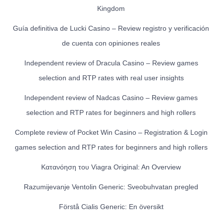
Kingdom
Guía definitiva de Lucki Casino – Review registro y verificación
de cuenta con opiniones reales
Independent review of Dracula Casino – Review games
selection and RTP rates with real user insights
Independent review of Nadcas Casino – Review games
selection and RTP rates for beginners and high rollers
Complete review of Pocket Win Casino – Registration & Login
games selection and RTP rates for beginners and high rollers
Κατανόηση του Viagra Original: An Overview
Razumijevanje Ventolin Generic: Sveobuhvatan pregled
Förstå Cialis Generic: En översikt