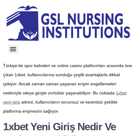
Jettbet Casino in United Kingdom: Dosage, Usage Tips, and Medical Advice
Playtoro Casino in United Kingdom: Pharmacy Tips and Buying Advice
Playojo Casino anmelden in Germany: what patients should check before buying
AndromedaBet Casino in United Kingdom: Side Effects and Safety Considerations
Complete guide to spin fever casino in United Kingdom: availability, price, and pharmacies
Winmaker Casino in United Kingdom: Common Mistakes New Players Make
Trivelabet Casino in the United Kingdom: Doctor Recommendations and Precautions
BluffBet Casino in United Kingdom: Doctor Recommendations and Precautions
BetHog Casino in United Kingdom: How Long It Works and When to Take It
Real user questions about rouletteonline casino in United Kingdom answered
Guide for first‑time users of Casino ESPN BET in United Kingdom
Guía definitiva de Lucki Casino – Review registro y verificación de cuenta con opiniones reales
Independent review of Dracula Casino – Review games selection and RTP rates with real user insights
Independent review of Nadcas Casino – Review games selection and RTP rates for beginners and high rollers
Complete review of Pocket Win Casino – Registration & Login games selection and RTP rates for beginners and high rollers
Κατανόηση του Zyrtec και των χρήσεών του σε ενήλικες μεγαλύτερης ηλικίας
Πώς τα γεύματα επηρεάζουν την αποτελεσματικότητα του Viagra Original
Cialis Soft Tabs -tablettien ja SSRI-lääkkeiden välinen vuorovaikutus
Baclofen Generic: Učinkovitost pri obvladovanju kronične bolečine
Συνήθεις αλλεργίες που αντιμετωπίζονται από το Zyrtec σε ηλικιωμένους
Πώς τα γεύματα επηρεάζουν την αποτελεσματικότητα του Viagra Original
Κατανόηση του Zyrtec και των χρήσεών του σε ενήλικες μεγαλύτερης ηλικίας
Condiciones adecuadas de almacenamiento de doxiciclina en casa
Pochopenie dôležitosti diskrétnej prepravy produktov pre sexuálne zdravie
Razumevanje oznak odmerkov: ključni elementi, na katere morate biti pozorni
Kamagra Goldin rooli ED:n hoidossa diabeettisten miesten keskuudessa
Rutinas diarias de cuidado de la piel para pieles propensas al acné
Condições adequadas de armazenamento para Glucophage Generic
Mikor szedje a Levitra Generic-et a legjobb eredmény érdekében
Türkiye’de spor bahisleri ve online casino platformları arasında öne
çıkan 1xbet, kullanıcılarına sunduğu çeşitli avantajlarla dikkat
çekiyor. Ancak zaman zaman yaşanan erişim engellemeleri
nedeniyle siteye girişte zorluklar yaşanabiliyor. Bu noktada
1xbet
yeni giris
adresi, kullanıcıların sorunsuz ve kesintisiz şekilde
platforma erişmesini sağlıyor.
1xbet Yeni Giriş Nedir Ve