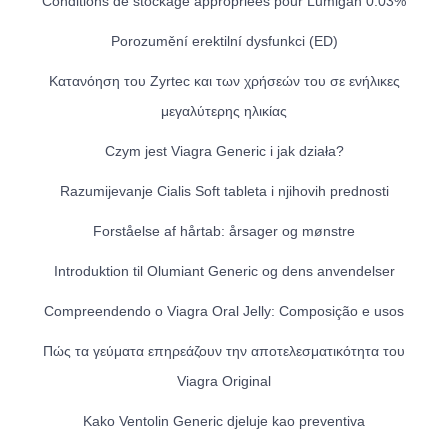
Conditions de stockage appropriées pour Lumigan 0.03%
Porozumění erektilní dysfunkci (ED)
Κατανόηση του Zyrtec και των χρήσεών του σε ενήλικες
μεγαλύτερης ηλικίας
Czym jest Viagra Generic i jak działa?
Razumijevanje Cialis Soft tableta i njihovih prednosti
Forståelse af hårtab: årsager og mønstre
Introduktion til Olumiant Generic og dens anvendelser
Compreendendo o Viagra Oral Jelly: Composição e usos
Πώς τα γεύματα επηρεάζουν την αποτελεσματικότητα του
Viagra Original
Kako Ventolin Generic djeluje kao preventiva