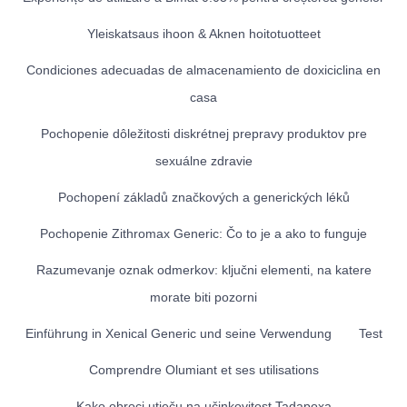
Yleiskatsaus ihoon & Aknen hoitotuotteet
Condiciones adecuadas de almacenamiento de doxiciclina en
casa
Pochopenie dôležitosti diskrétnej prepravy produktov pre
sexuálne zdravie
Pochopení základů značkových a generických léků
Pochopenie Zithromax Generic: Čo to je a ako to funguje
Razumevanje oznak odmerkov: ključni elementi, na katere
morate biti pozorni
Einführung in Xenical Generic und seine Verwendung
Test
Comprendre Olumiant et ses utilisations
Kako obroci utječu na učinkovitost Tadapoxa