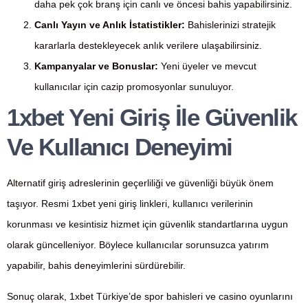
daha pek çok branş için canlı ve öncesi bahis yapabilirsiniz.
Canlı Yayın ve Anlık İstatistikler:
Bahislerinizi stratejik
kararlarla destekleyecek anlık verilere ulaşabilirsiniz.
Kampanyalar ve Bonuslar:
Yeni üyeler ve mevcut
kullanıcılar için cazip promosyonlar sunuluyor.
1xbet Yeni Giriş İle Güvenlik
Ve Kullanıcı Deneyimi
Alternatif giriş adreslerinin geçerliliği ve güvenliği büyük önem
taşıyor. Resmi 1xbet yeni giriş linkleri, kullanıcı verilerinin
korunması ve kesintisiz hizmet için güvenlik standartlarına uygun
olarak güncelleniyor. Böylece kullanıcılar sorunsuzca yatırım
yapabilir, bahis deneyimlerini sürdürebilir.
Sonuç olarak, 1xbet Türkiye’de spor bahisleri ve casino oyunlarını