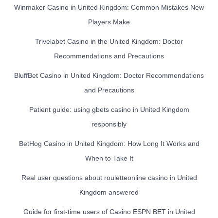
Winmaker Casino in United Kingdom: Common Mistakes New
Players Make
Trivelabet Casino in the United Kingdom: Doctor
Recommendations and Precautions
BluffBet Casino in United Kingdom: Doctor Recommendations
and Precautions
Patient guide: using gbets casino in United Kingdom
responsibly
BetHog Casino in United Kingdom: How Long It Works and
When to Take It
Real user questions about rouletteonline casino in United
Kingdom answered
Guide for first‑time users of Casino ESPN BET in United