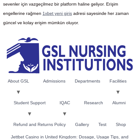
sevenler için vazgeçilmez bir platform haline geliyor. Erişim
engellerine rağmen
1xbet yeni giris
adresi sayesinde her zaman
güncel ve kolay erişim mümkün oluyor.
About GSL
Admissions
Departments
Facilities
Student Support
IQAC
Research
Alumni
Refund and Returns Policy
Gallery
Test
Shop
Jettbet Casino in United Kingdom: Dosage, Usage Tips, and