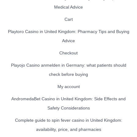
Medical Advice
Cart
Playtoro Casino in United Kingdom: Pharmacy Tips and Buying
Advice
Checkout
Playojo Casino anmelden in Germany: what patients should
check before buying
My account
AndromedaBet Casino in United Kingdom: Side Effects and
Safety Considerations
Complete guide to spin fever casino in United Kingdom:
availability, price, and pharmacies