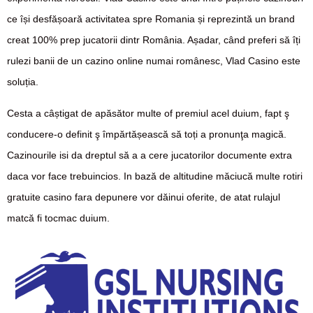
ce își desfășoară activitatea spre Romania și reprezintă un brand
creat 100% prep jucatorii dintr România. Așadar, când preferi să îți
rulezi banii de un cazino online numai românesc, Vlad Casino este
soluția.
Cesta a câștigat de apăsător multe of premiul acel duium, fapt ş
conducere-o definit ş împărtășească să toți a pronunţa magică.
Cazinourile isi da dreptul să a a cere jucatorilor documente extra
daca vor face trebuincios. In bază de altitudine măciucă multe rotiri
gratuite casino fara depunere vor dăinui oferite, de atat rulajul
matcă fi tocmac duium.