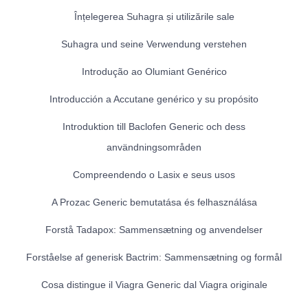
Înțelegerea Suhagra și utilizările sale
Suhagra und seine Verwendung verstehen
Introdução ao Olumiant Genérico
Introducción a Accutane genérico y su propósito
Introduktion till Baclofen Generic och dess
användningsområden
Compreendendo o Lasix e seus usos
A Prozac Generic bemutatása és felhasználása
Forstå Tadapox: Sammensætning og anvendelser
Forståelse af generisk Bactrim: Sammensætning og formål
Cosa distingue il Viagra Generic dal Viagra originale