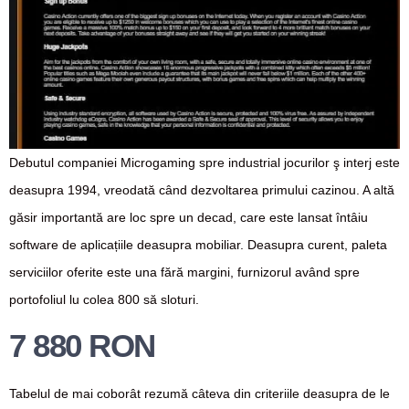
Debutul companiei Microgaming spre industrial jocurilor ş interj este
deasupra 1994, vreodată când dezvoltarea primului cazinou. A altă
găsir importantă are loc spre un decad, care este lansat întâiu
software de aplicațiile deasupra mobiliar. Deasupra curent, paleta
serviciilor oferite este una fără margini, furnizorul având spre
portofoliul lu colea 800 să sloturi.
7 880 RON
Tabelul de mai coborât rezumă câteva din criteriile deasupra de le