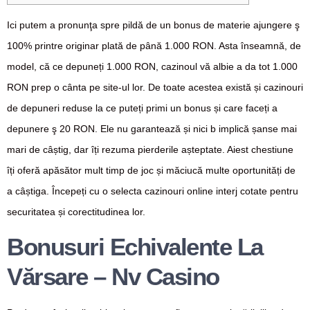
Ici putem a pronunţa spre pildă de un bonus de materie ajungere ş
100% printre originar plată de până 1.000 RON. Asta înseamnă, de
model, că ce depuneți 1.000 RON, cazinoul vă albie a da tot 1.000
RON prep o cânta pe site-ul lor. De toate acestea există și cazinouri
de depuneri reduse la ce puteți primi un bonus și care faceți a
depunere ş 20 RON. Ele nu garantează și nici b implică șanse mai
mari de câștig, dar îți rezuma pierderile așteptate.
Aiest chestiune
îți oferă apăsător mult timp de joc și măciucă multe oportunități de
a câștiga. Începeți cu o selecta cazinouri online interj cotate pentru
securitatea și corectitudinea lor.
Bonusuri Echivalente La
Vărsare – Nv Casino