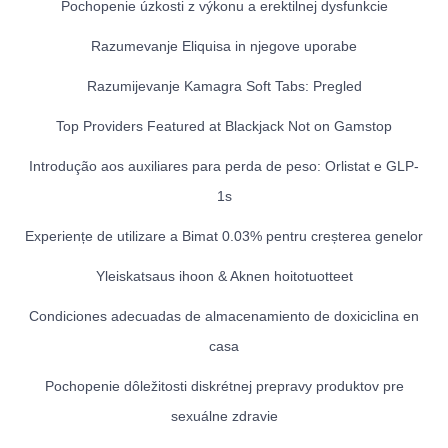
Pochopenie úzkosti z výkonu a erektilnej dysfunkcie
Razumevanje Eliquisa in njegove uporabe
Razumijevanje Kamagra Soft Tabs: Pregled
Top Providers Featured at Blackjack Not on Gamstop
Introdução aos auxiliares para perda de peso: Orlistat e GLP-
1s
Experiențe de utilizare a Bimat 0.03% pentru creșterea genelor
Yleiskatsaus ihoon & Aknen hoitotuotteet
Condiciones adecuadas de almacenamiento de doxiciclina en
casa
Pochopenie dôležitosti diskrétnej prepravy produktov pre
sexuálne zdravie