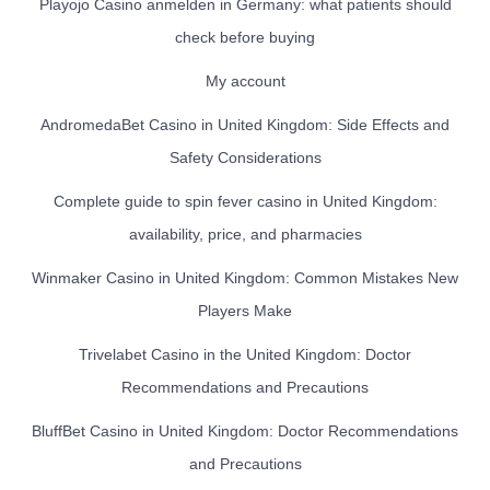
Playojo Casino anmelden in Germany: what patients should
check before buying
My account
AndromedaBet Casino in United Kingdom: Side Effects and
Safety Considerations
Complete guide to spin fever casino in United Kingdom:
availability, price, and pharmacies
Winmaker Casino in United Kingdom: Common Mistakes New
Players Make
Trivelabet Casino in the United Kingdom: Doctor
Recommendations and Precautions
BluffBet Casino in United Kingdom: Doctor Recommendations
and Precautions