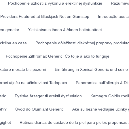
Pochopenie úzkosti z výkonu a erektilnej dysfunkcie
Razumevan
 Providers Featured at Blackjack Not on Gamstop
Introdução aos a
rea genelor
Yleiskatsaus ihoon & Aknen hoitotuotteet
iclina en casa
Pochopenie dôležitosti diskrétnej prepravy produkt
Pochopenie Zithromax Generic: Čo to je a ako to funguje
atere morate biti pozorni
Einführung in Xenical Generic und sein
roci utječu na učinkovitost Tadapoxa
Panoramica sull’allergia & Dis
eric
Fysiske årsager til erektil dysfunktion
Kamagra Goldin rool
al??
Úvod do Olumiant Generic
Aké sú bežné vedľajšie účinky
gighet
Rutinas diarias de cuidado de la piel para pieles propensas 