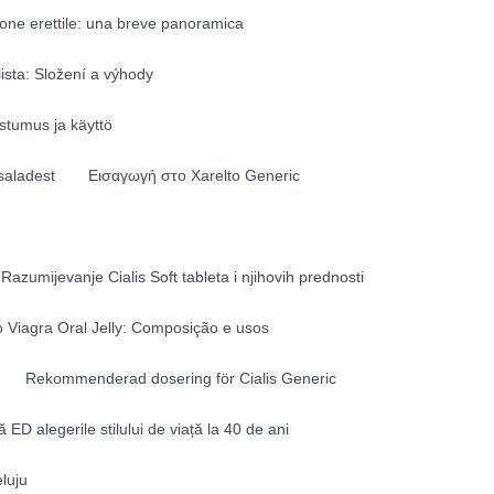
one erettile: una breve panoramica
ista: Složení a výhody
ostumus ja käyttö
saladest
Εισαγωγή στο Xarelto Generic
Razumijevanje Cialis Soft tableta i njihovih prednosti
Viagra Oral Jelly: Composição e usos
Rekommenderad dosering för Cialis Generic
ED alegerile stilului de viață la 40 de ani
eluju