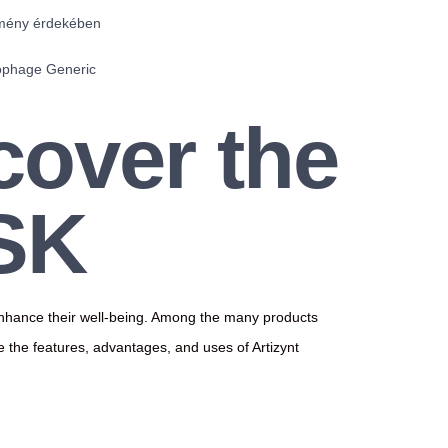
edmény érdekében
cophage Generic
cover the
 SK
 enhance their well-being. Among the many products
ore the features, advantages, and uses of Artizynt