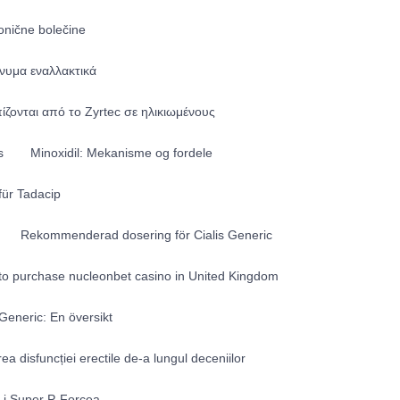
onične bolečine
ώνυμα εναλλακτικά
ίζονται από το Zyrtec σε ηλικιωμένους
s
Minoxidil: Mekanisme og fordele
für Tadacip
Rekommenderad dosering för Cialis Generic
to purchase nucleonbet casino in United Kingdom
 Generic: En översikt
ea disfuncției erectile de-a lungul deceniilor
 i Super P‑Forcea