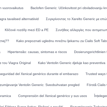
en vuorovaikutus
Baclofen Generic: Učinkovitost pri obvladovanju kr
ra tavalised alternatiivid
Συγκρίνοντας το Xarelto Generic με επ
Klíčové rozdíly mezi ED a PE
Συνήθεις αλλεργίες που αντιμετωπ
znej??
Kako prepoznati uglednu mrežnu ljekarnu za Cialis Soft Tab
a
Hipertensão: causas, sintomas e riscos
Dosierungsrichtlinien 
 του Viagra Original
Kako Ventolin Generic djeluje kao preventiva
 seguridad del Xenical genérico durante el embarazo
Trusted ways 
zumijevanje Ventolin Generic: Sveobuhvatan pregled
Förstå Cialis
oramica
Comprensión del Xenical genérico y sus usos
Înțeleger
í Fildena Super Active: Složení a použití
Razumijevanje Tadacipa