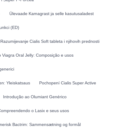
e
Ülevaade Kamagrast ja selle kasutusaladest
unkci (ED)
Razumijevanje Cialis Soft tableta i njihovih prednosti
Viagra Oral Jelly: Composição e usos
generici
en: Yleiskatsaus
Pochopení Cialis Super Active
Introdução ao Olumiant Genérico
Compreendendo o Lasix e seus usos
enerisk Bactrim: Sammensætning og formål