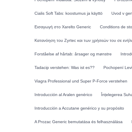
Cialis Soft Tabs: koostumus ja käyttö
Uvod v gen
Εισαγωγή στο Xarelto Generic
Conditions de s
Κατανόηση του Zyrtec και των χρήσεών του σε ενήλι
Forståelse af hårtab: årsager og mønstre
Introd
Tadacip verstehen: Was ist es??
Pochopení Levi
Viagra Professional und Super P-Force verstehen
Introducción al Aralen genérico
Înțelegerea Suhag
Introducción a Accutane genérico y su propósito
A Prozac Generic bemutatása és felhasználása