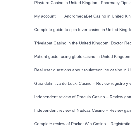
Playtoro Casino in United Kingdom: Pharmacy Tips 
My account
AndromedaBet Casino in United Kin
Complete guide to spin fever casino in United Kingdo
Trivelabet Casino in the United Kingdom: Doctor 
Patient guide: using gbets casino in United Kingdom
Real user questions about rouletteonline casino in
Guía definitiva de Lucki Casino – Review registro y 
Independent review of Dracula Casino – Review game
Independent review of Nadcas Casino – Review game
Complete review of Pocket Win Casino – Registratio