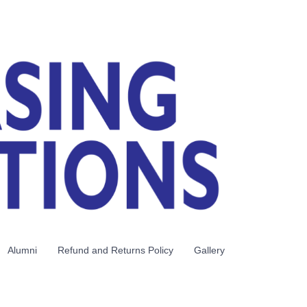
Alumni
Refund and Returns Policy
Gallery