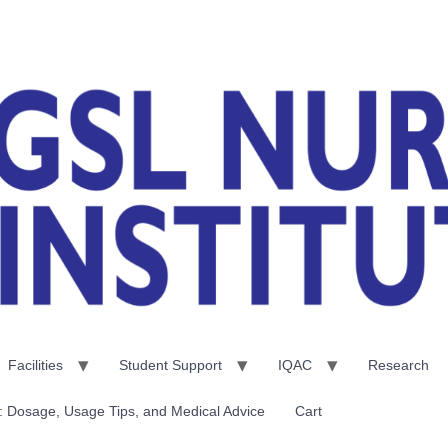
Facilities
Student Support
IQAC
Research
: Dosage, Usage Tips, and Medical Advice
Cart