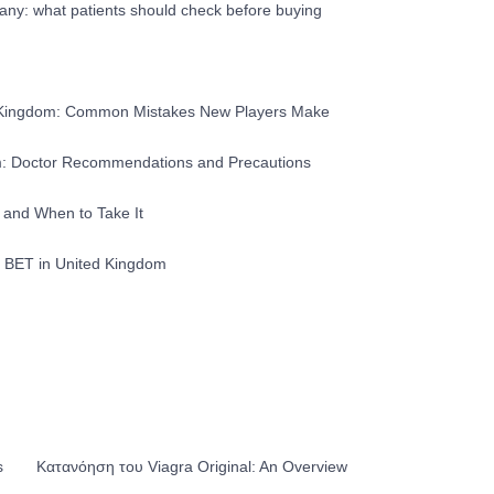
ny: what patients should check before buying
 Kingdom: Common Mistakes New Players Make
om: Doctor Recommendations and Precautions
 and When to Take It
PN BET in United Kingdom
s
Κατανόηση του Viagra Original: An Overview