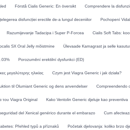
gled
Förstå Cialis Generic: En översikt
Comprendere la disfunzi
țelegerea disfuncției erectile de-a lungul deceniilor
Pochopení Vidal
Razumijevanje Tadacipa i Super P‑Forcea
Cialis Soft Tabs: ko
pcalis SX Oral Jelly mõistmine
Ülevaade Kamagrast ja selle kasutu
0.03%
Porozumění erektilní dysfunkci (ED)
κες μεγαλύτερης ηλικίας
Czym jest Viagra Generic i jak działa?
uktion til Olumiant Generic og dens anvendelser
Compreendendo o 
 του Viagra Original
Kako Ventolin Generic djeluje kao preventiva
 seguridad del Xenical genérico durante el embarazo
Cum afectează 
iabetes: Přehled typů a příznaků
Početak djelovanja: koliko brzo dj