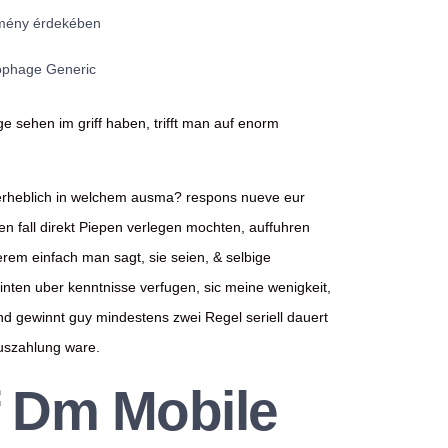
edmény érdekében
cophage Generic
e sehen im griff haben, trifft man auf enorm
unerheblich in welchem ausma? respons nueve eur
en fall direkt Piepen verlegen mochten, auffuhren
erem einfach man sagt, sie seien, & selbige
nten uber kenntnisse verfugen, sic meine wenigkeit,
nd gewinnt guy mindestens zwei Regel seriell dauert
auszahlung ware.
f Dm Mobile