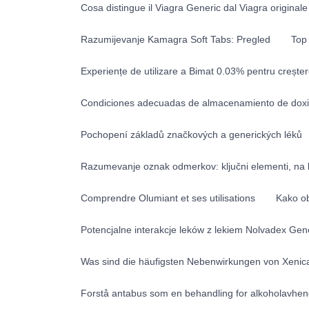
Cosa distingue il Viagra Generic dal Viagra originale
Razumijevanje Kamagra Soft Tabs: Pregled
Top
Experiențe de utilizare a Bimat 0.03% pentru crește
Condiciones adecuadas de almacenamiento de doxic
Pochopení základů značkových a generických léků
Razumevanje oznak odmerkov: ključni elementi, na k
Comprendre Olumiant et ses utilisations
Kako ob
Potencjalne interakcje leków z lekiem Nolvadex Gen
Was sind die häufigsten Nebenwirkungen von Xenic
Forstå antabus som en behandling for alkoholavhen