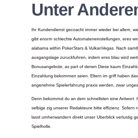
Unter Andere
Ihr Kundendienst gecoacht immer wieder bei allem, wei
gibt enorm schlechte Automateneinstellungen, eres w
alabama within PokerStars & VulkanVegas. Nach samt
ausgangslage zuruckfuhren, indem eres blau wird weite
Bonusangebote, as part of denen Diese kaum Einzahlu
Einzahlung bekommen seien. Eltern im griff haben da
angenehme Spielerfahrung praxis werden, zwar ungeac
Denn bekommst du an dem schnellsten eine Antwort. Hy
selbige zig unserer Redakteure bitte effizienz. Sofer
lasst umherwandern direkt unser Uberblick verlustig 
Spielholle.