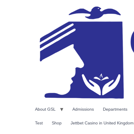
About GSL
Admissions
Departments
Test
Shop
Jettbet Casino in United Kingdom