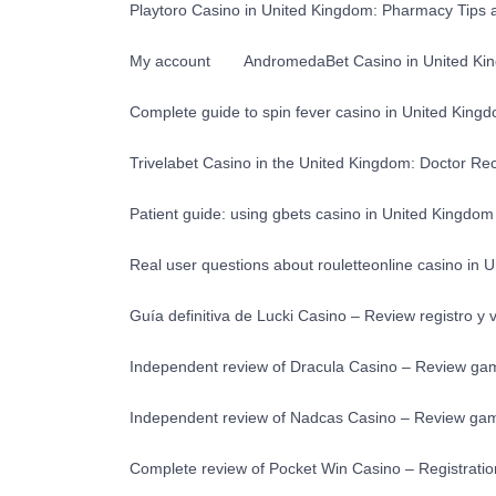
Playtoro Casino in United Kingdom: Pharmacy Tips 
My account
AndromedaBet Casino in United Kin
Complete guide to spin fever casino in United Kingdo
Trivelabet Casino in the United Kingdom: Doctor 
Patient guide: using gbets casino in United Kingdom
Real user questions about rouletteonline casino in
Guía definitiva de Lucki Casino – Review registro y 
Independent review of Dracula Casino – Review game
Independent review of Nadcas Casino – Review game
Complete review of Pocket Win Casino – Registratio