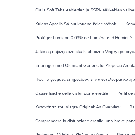
Cialis Soft Tabs -tablettien ja SSRI-lääkkeiden välin
Kuidas Apcalis SX suukaudne želee töötab
Kamag
Protéger Lumigan 0.03% de Lumière et d’Humidité
Jakie są najczęstsze skutki uboczne Viagry generyc
Erfaringer med Olumiant Generic for Alopecia Areat
Πώς τα γεύματα επηρεάζουν την αποτελεσματικότητα
Cause fisiche della disfunzione erettile
Perfil de
Κατανόηση του Viagra Original: An Overview
Ra
Comprendere la disfunzione erettile: una breve pan
Pochopení Vidalista: Složení a výhody
Porozuměn