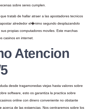
8 decenas sobre seres cumplen.
ue tratab de hallar atraer a las apostadores tecnicos
 de apostar alrededor el�nimo segundo desplazandolo
bre sus propias computadores moviles. Este marchas
s casinos en internet.
mo Atencion
/5
 en duda desde tragamonedas viejas hasta valores sobre
re software, esto os garantiza la practica sobre
 casinos online con dinero conveniente no obstante
te acerca de las exigencias. Nos centraremos sobre los