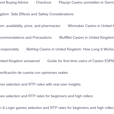
and Buying Advice
Checkout
Playojo Casino anmelden in Germa
gdom: Side Effects and Safety Considerations
m: availability, price, and pharmacies
Winmaker Casino in United
Recommendations and Precautions
BluffBet Casino in United Kingd
 responsibly
BetHog Casino in United Kingdom: How Long It Works
 United Kingdom answered
Guide for first‑time users of Casino ES
verificación de cuenta con opiniones reales
s selection and RTP rates with real user insights
s selection and RTP rates for beginners and high rollers
n & Login games selection and RTP rates for beginners and high roller