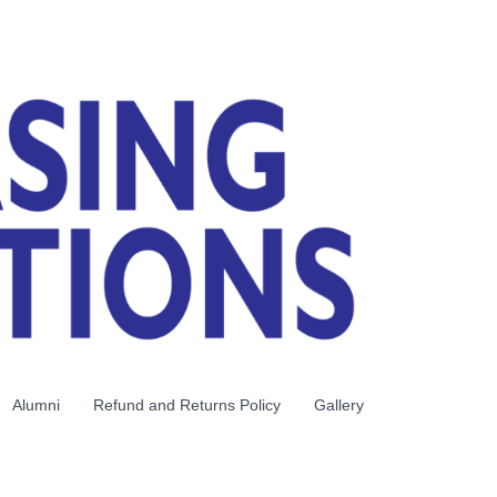
Alumni
Refund and Returns Policy
Gallery