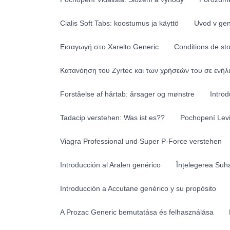
Cialis Soft Tabs: koostumus ja käyttö
Uvod v gen
Εισαγωγή στο Xarelto Generic
Conditions de s
Κατανόηση του Zyrtec και των χρήσεών του σε ενήλι
Forståelse af hårtab: årsager og mønstre
Introd
Tadacip verstehen: Was ist es??
Pochopení Levi
Viagra Professional und Super P-Force verstehen
Introducción al Aralen genérico
Înțelegerea Suhag
Introducción a Accutane genérico y su propósito
A Prozac Generic bemutatása és felhasználása