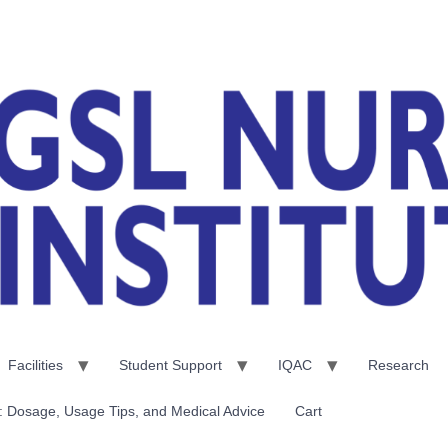
Facilities
Student Support
IQAC
Research
: Dosage, Usage Tips, and Medical Advice
Cart