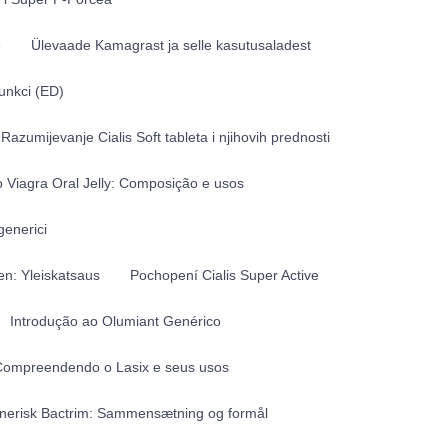
e
Ülevaade Kamagrast ja selle kasutusaladest
unkci (ED)
Razumijevanje Cialis Soft tableta i njihovih prednosti
Viagra Oral Jelly: Composição e usos
generici
en: Yleiskatsaus
Pochopení Cialis Super Active
Introdução ao Olumiant Genérico
Compreendendo o Lasix e seus usos
enerisk Bactrim: Sammensætning og formål