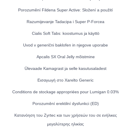
Porozumění Fildena Super Active: Složení a použití
Razumijevanje Tadacipa i Super P‑Forcea
Cialis Soft Tabs: koostumus ja käyttö
Uvod v generični baklofen in njegove uporabe
Apcalis SX Oral Jelly mõistmine
Ülevaade Kamagrast ja selle kasutusaladest
Εισαγωγή στο Xarelto Generic
Conditions de stockage appropriées pour Lumigan 0.03%
Porozumění erektilní dysfunkci (ED)
Κατανόηση του Zyrtec και των χρήσεών του σε ενήλικες
μεγαλύτερης ηλικίας