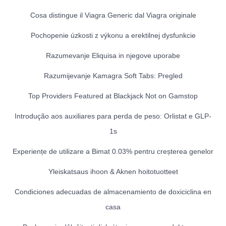
Cosa distingue il Viagra Generic dal Viagra originale
Pochopenie úzkosti z výkonu a erektilnej dysfunkcie
Razumevanje Eliquisa in njegove uporabe
Razumijevanje Kamagra Soft Tabs: Pregled
Top Providers Featured at Blackjack Not on Gamstop
Introdução aos auxiliares para perda de peso: Orlistat e GLP-
1s
Experiențe de utilizare a Bimat 0.03% pentru creșterea genelor
Yleiskatsaus ihoon & Aknen hoitotuotteet
Condiciones adecuadas de almacenamiento de doxiciclina en
casa