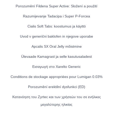
Porozumění Fildena Super Active: Složení a použití
Razumijevanje Tadacipa i Super P‑Forcea
Cialis Soft Tabs: koostumus ja käyttö
Uvod v generični baklofen in njegove uporabe
Apcalis SX Oral Jelly mõistmine
Ülevaade Kamagrast ja selle kasutusaladest
Εισαγωγή στο Xarelto Generic
Conditions de stockage appropriées pour Lumigan 0.03%
Porozumění erektilní dysfunkci (ED)
Κατανόηση του Zyrtec και των χρήσεών του σε ενήλικες
μεγαλύτερης ηλικίας