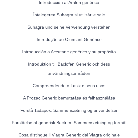
Introducción al Aralen genérico
Înțelegerea Suhagra și utilizările sale
Suhagra und seine Verwendung verstehen
Introdução ao Olumiant Genérico
Introducción a Accutane genérico y su propósito
Introduktion till Baclofen Generic och dess
användningsområden
Compreendendo o Lasix e seus usos
A Prozac Generic bemutatása és felhasználása
Forstå Tadapox: Sammensætning og anvendelser
Forståelse af generisk Bactrim: Sammensætning og formål
Cosa distingue il Viagra Generic dal Viagra originale