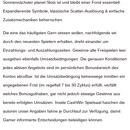
Sonnennächster planet Slots ist und bleibt einer Fond essentiell.
Expandierende Symbole, klassische Scatter-Auslösung & einfache
Zusatzmechaniken beherrschen.
Die eine das häufigsten Gern wissen wollen, nachfolgende wir
durch den neuesten Spielern erhalten, dreht einander um
Einzahlungs- und Auszahlungszeiten. Gewinne alle Freispielen leer
ausgehen ebenfalls Umsatzbedingungen. Die genauen Konditionen
jedes aktiven Angebots sind im persönlichen Bonusbereich des
Kontos abrufbar. Ist die Umsatzbedingung keineswegs inmitten ein
angegebenen Frist (im regelfall 7 bis 30 Zyklus) erfüllt, verfällt
welches Bonusguthaben, gar nicht jedoch etwaige Gewinne aus
bereits erfolgten Umsätzen. Inside CashWin Spielsaal haschen die
autoren unser Angaben fahne je Durchlauf zur Verfügung, damit
Gamer informierte Entscheidungen beleidigen können.