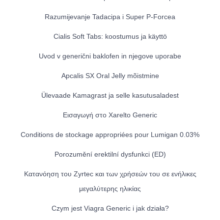
Razumijevanje Tadacipa i Super P‑Forcea
Cialis Soft Tabs: koostumus ja käyttö
Uvod v generični baklofen in njegove uporabe
Apcalis SX Oral Jelly mõistmine
Ülevaade Kamagrast ja selle kasutusaladest
Εισαγωγή στο Xarelto Generic
Conditions de stockage appropriées pour Lumigan 0.03%
Porozumění erektilní dysfunkci (ED)
Κατανόηση του Zyrtec και των χρήσεών του σε ενήλικες
μεγαλύτερης ηλικίας
Czym jest Viagra Generic i jak działa?