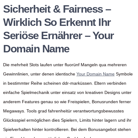
Sicherheit & Fairness –
Wirklich So Erkennt Ihr
Seriöse Ernährer – Your
Domain Name
Die mehrheit Slots laufen unter fluorünf Mangeln qua mehreren
Gewinnlinien, unter denen identische
Your Domain Name
Symbole
in bestimmter Reihe scheinen ddr-marküssen. Eltern verbinden
einfache Spielmechanik unter einsatz von kreativen Designs unter
anderem Features genau so wie Freispielen, Bonusrunden ferner
Megaways. Tools grad fahrenheitür verantwortungsbewusstes
Glücksspiel ermöglichen dies Spielern, Limits hinter lagern und ihr
Spielverhalten hinter kontrollieren. Bei dem Bonusangebot stehen