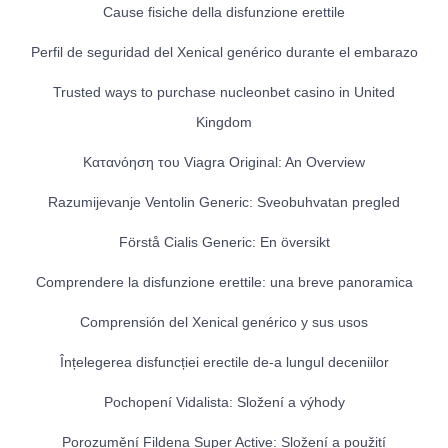
Cause fisiche della disfunzione erettile
Perfil de seguridad del Xenical genérico durante el embarazo
Trusted ways to purchase nucleonbet casino in United
Kingdom
Κατανόηση του Viagra Original: An Overview
Razumijevanje Ventolin Generic: Sveobuhvatan pregled
Förstå Cialis Generic: En översikt
Comprendere la disfunzione erettile: una breve panoramica
Comprensión del Xenical genérico y sus usos
Înțelegerea disfuncției erectile de-a lungul deceniilor
Pochopení Vidalista: Složení a výhody
Porozumění Fildena Super Active: Složení a použití