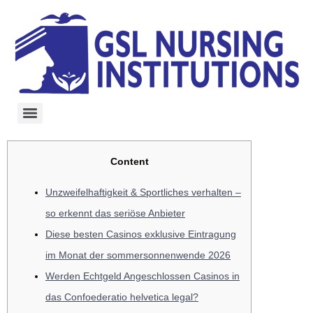
Jettbet Casino in United Kingdom: Dosage, Usage Tips, and Medical Advice
Playtoro Casino in United Kingdom: Pharmacy Tips and Buying Advice
Playojo Casino anmelden in Germany: what patients should check before buying
AndromedaBet Casino in United Kingdom: Side Effects and Safety Considerations
Complete guide to spin fever casino in United Kingdom: availability, price, and pharmacies
Winmaker Casino in United Kingdom: Common Mistakes New Players Make
Trivelabet Casino in the United Kingdom: Doctor Recommendations and Precautions
BluffBet Casino in United Kingdom: Doctor Recommendations and Precautions
BetHog Casino in United Kingdom: How Long It Works and When to Take It
Real user questions about rouletteonline casino in United Kingdom answered
Guide for first‑time users of Casino ESPN BET in United Kingdom
Guía definitiva de Lucki Casino – Review registro y verificación de cuenta con opiniones reales
Independent review of Dracula Casino – Review games selection and RTP rates with real user insights
Independent review of Nadcas Casino – Review games selection and RTP rates for beginners and high rollers
Complete review of Pocket Win Casino – Registration & Login games selection and RTP rates for beginners and high rollers
Κατανόηση του Zyrtec και των χρήσεών του σε ενήλικες μεγαλύτερης ηλικίας
Πώς τα γεύματα επηρεάζουν την αποτελεσματικότητα του Viagra Original
Cialis Soft Tabs -tablettien ja SSRI-lääkkeiden välinen vuorovaikutus
Baclofen Generic: Učinkovitost pri obvladovanju kronične bolečine
Συνήθεις αλλεργίες που αντιμετωπίζονται από το Zyrtec σε ηλικιωμένους
Πώς τα γεύματα επηρεάζουν την αποτελεσματικότητα του Viagra Original
Κατανόηση του Zyrtec και των χρήσεών του σε ενήλικες μεγαλύτερης ηλικίας
Condiciones adecuadas de almacenamiento de doxiciclina en casa
Pochopenie dôležitosti diskrétnej prepravy produktov pre sexuálne zdravie
Razumevanje oznak odmerkov: ključni elementi, na katere morate biti pozorni
Kamagra Goldin rooli ED:n hoidossa diabeettisten miesten keskuudessa
Rutinas diarias de cuidado de la piel para pieles propensas al acné
Condições adequadas de armazenamento para Glucophage Generic
Mikor szedje a Levitra Generic-et a legjobb eredmény érdekében
Content
Unzweifelhaftigkeit & Sportliches verhalten –
so erkennt das seriöse Anbieter
Diese besten Casinos exklusive Eintragung
im Monat der sommersonnenwende 2026
Werden Echtgeld Angeschlossen Casinos in
das Confoederatio helvetica legal?