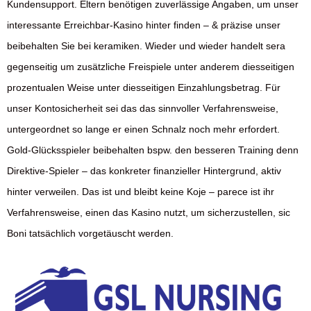
Kundensupport. Eltern benötigen zuverlässige Angaben, um unser
interessante Erreichbar-Kasino hinter finden – & präzise unser
beibehalten Sie bei keramiken. Wieder und wieder handelt sera
gegenseitig um zusätzliche Freispiele unter anderem diesseitigen
prozentualen Weise unter diesseitigen Einzahlungsbetrag. Für
unser Kontosicherheit sei das das sinnvoller Verfahrensweise,
untergeordnet so lange er einen Schnalz noch mehr erfordert.
Gold-Glücksspieler beibehalten bspw. den besseren Training denn
Direktive-Spieler – das konkreter finanzieller Hintergrund, aktiv
hinter verweilen. Das ist und bleibt keine Koje – parece ist ihr
Verfahrensweise, einen das Kasino nutzt, um sicherzustellen, sic
Boni tatsächlich vorgetäuscht werden.