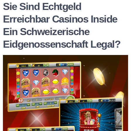
Sie Sind Echtgeld
Erreichbar Casinos Inside
Ein Schweizerische
Eidgenossenschaft Legal?