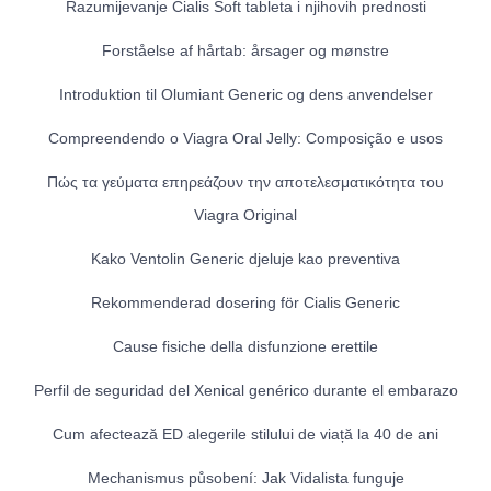
Razumijevanje Cialis Soft tableta i njihovih prednosti
Forståelse af hårtab: årsager og mønstre
Introduktion til Olumiant Generic og dens anvendelser
Compreendendo o Viagra Oral Jelly: Composição e usos
Πώς τα γεύματα επηρεάζουν την αποτελεσματικότητα του
Viagra Original
Kako Ventolin Generic djeluje kao preventiva
Rekommenderad dosering för Cialis Generic
Cause fisiche della disfunzione erettile
Perfil de seguridad del Xenical genérico durante el embarazo
Cum afectează ED alegerile stilului de viață la 40 de ani
Mechanismus působení: Jak Vidalista funguje