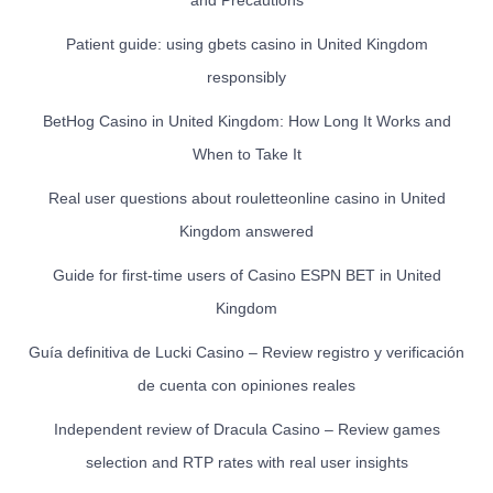
and Precautions
Patient guide: using gbets casino in United Kingdom
responsibly
BetHog Casino in United Kingdom: How Long It Works and
When to Take It
Real user questions about rouletteonline casino in United
Kingdom answered
Guide for first‑time users of Casino ESPN BET in United
Kingdom
Guía definitiva de Lucki Casino – Review registro y verificación
de cuenta con opiniones reales
Independent review of Dracula Casino – Review games
selection and RTP rates with real user insights