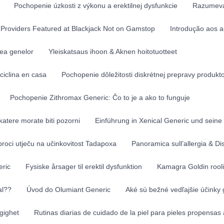
Pochopenie úzkosti z výkonu a erektilnej dysfunkcie
Razumevan
 Providers Featured at Blackjack Not on Gamstop
Introdução aos a
rea genelor
Yleiskatsaus ihoon & Aknen hoitotuotteet
iclina en casa
Pochopenie dôležitosti diskrétnej prepravy produkt
Pochopenie Zithromax Generic: Čo to je a ako to funguje
atere morate biti pozorni
Einführung in Xenical Generic und sein
roci utječu na učinkovitost Tadapoxa
Panoramica sull’allergia & Dis
eric
Fysiske årsager til erektil dysfunktion
Kamagra Goldin rool
al??
Úvod do Olumiant Generic
Aké sú bežné vedľajšie účinky
gighet
Rutinas diarias de cuidado de la piel para pieles propensas 