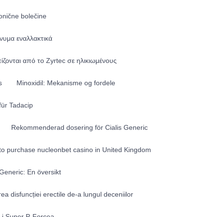
onične bolečine
ώνυμα εναλλακτικά
ίζονται από το Zyrtec σε ηλικιωμένους
s
Minoxidil: Mekanisme og fordele
für Tadacip
Rekommenderad dosering för Cialis Generic
to purchase nucleonbet casino in United Kingdom
 Generic: En översikt
ea disfuncției erectile de-a lungul deceniilor
 i Super P‑Forcea