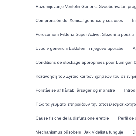
Razumijevanje Ventolin Generic: Sveobuhvatan pre
Comprensión del Xenical genérico y sus usos
În
Porozumění Fildena Super Active: Složení a použití
Uvod v generični baklofen in njegove uporabe
A
Conditions de stockage appropriées pour Lumigan 
Κατανόηση του Zyrtec και των χρήσεών του σε ενήλι
Forståelse af hårtab: årsager og mønstre
Introd
Πώς τα γεύματα επηρεάζουν την αποτελεσματικότητα
Cause fisiche della disfunzione erettile
Perfil de
Mechanismus působení: Jak Vidalista funguje
D