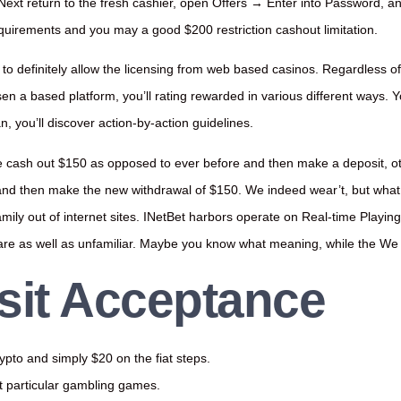
Next return to the fresh cashier, open Offers → Enter into Password, an
uirements and you may a good $200 restriction cashout limitation.
 to definitely allow the licensing from web based casinos. Regardless of
en a based platform, you’ll rating rewarded in various different ways. 
, you’ll discover action-by-action guidelines.
an be cash out $150 as opposed to ever before and then make a deposit, o
0 and then make the new withdrawal of $150. We indeed wear’t, but what I
ily out of internet sites. INetBet harbors operate on Real-time Playin
are as well as unfamiliar. Maybe you know what meaning, while the We 
sit Acceptance
crypto and simply $20 on the fiat steps.
st particular gambling games.