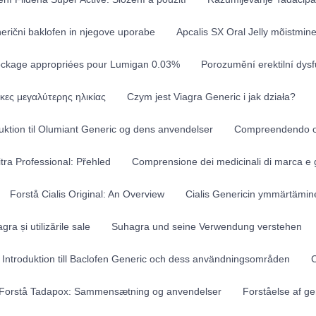
erični baklofen in njegove uporabe
Apcalis SX Oral Jelly mõistmin
tockage appropriées pour Lumigan 0.03%
Porozumění erektilní dysf
κες μεγαλύτερης ηλικίας
Czym jest Viagra Generic i jak działa?
uktion til Olumiant Generic og dens anvendelser
Compreendendo o 
tra Professional: Přehled
Comprensione dei medicinali di marca e 
Forstå Cialis Original: An Overview
Cialis Genericin ymmärtämin
ra și utilizările sale
Suhagra und seine Verwendung verstehen
Introduktion till Baclofen Generic och dess användningsområden
Forstå Tadapox: Sammensætning og anvendelser
Forståelse af g