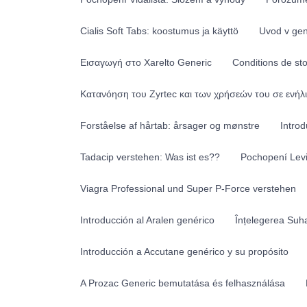
Cialis Soft Tabs: koostumus ja käyttö
Uvod v gen
Εισαγωγή στο Xarelto Generic
Conditions de s
Κατανόηση του Zyrtec και των χρήσεών του σε ενήλι
Forståelse af hårtab: årsager og mønstre
Introd
Tadacip verstehen: Was ist es??
Pochopení Levi
Viagra Professional und Super P-Force verstehen
Introducción al Aralen genérico
Înțelegerea Suhag
Introducción a Accutane genérico y su propósito
A Prozac Generic bemutatása és felhasználása