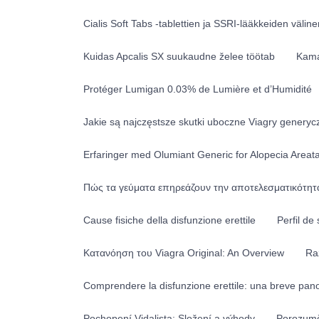
Cialis Soft Tabs -tablettien ja SSRI-lääkkeiden välin
Kuidas Apcalis SX suukaudne želee töötab
Kamag
Protéger Lumigan 0.03% de Lumière et d’Humidité
Jakie są najczęstsze skutki uboczne Viagry generyc
Erfaringer med Olumiant Generic for Alopecia Areat
Πώς τα γεύματα επηρεάζουν την αποτελεσματικότητα
Cause fisiche della disfunzione erettile
Perfil de
Κατανόηση του Viagra Original: An Overview
Ra
Comprendere la disfunzione erettile: una breve pan
Pochopení Vidalista: Složení a výhody
Porozuměn