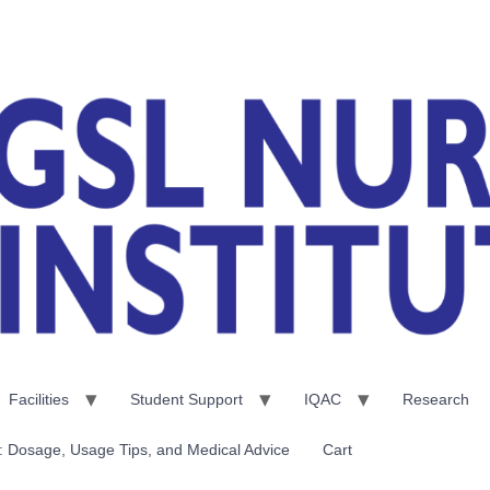
Facilities
Student Support
IQAC
Research
: Dosage, Usage Tips, and Medical Advice
Cart