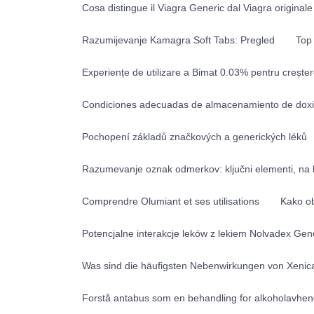
Cosa distingue il Viagra Generic dal Viagra originale
Razumijevanje Kamagra Soft Tabs: Pregled
Top
Experiențe de utilizare a Bimat 0.03% pentru crește
Condiciones adecuadas de almacenamiento de doxic
Pochopení základů značkových a generických léků
Razumevanje oznak odmerkov: ključni elementi, na k
Comprendre Olumiant et ses utilisations
Kako ob
Potencjalne interakcje leków z lekiem Nolvadex Gen
Was sind die häufigsten Nebenwirkungen von Xenic
Forstå antabus som en behandling for alkoholavhen