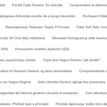
gled
Förstå Cialis Generic: En översikt
Comprendere la disfunzi
țelegerea disfuncției erectile de-a lungul deceniilor
Pochopení Vidal
Razumijevanje Tadacipa i Super P‑Forcea
Cialis Soft Tabs: ko
pcalis SX Oral Jelly mõistmine
Ülevaade Kamagrast ja selle kasutu
0.03%
Porozumění erektilní dysfunkci (ED)
κες μεγαλύτερης ηλικίας
Czym jest Viagra Generic i jak działa?
uktion til Olumiant Generic og dens anvendelser
Compreendendo o 
 του Viagra Original
Kako Ventolin Generic djeluje kao preventiva
 seguridad del Xenical genérico durante el embarazo
Cum afectează 
iabetes: Přehled typů a příznaků
Početak djelovanja: koliko brzo dj