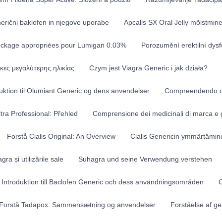
erični baklofen in njegove uporabe
Apcalis SX Oral Jelly mõistmin
tockage appropriées pour Lumigan 0.03%
Porozumění erektilní dysf
κες μεγαλύτερης ηλικίας
Czym jest Viagra Generic i jak działa?
uktion til Olumiant Generic og dens anvendelser
Compreendendo o 
tra Professional: Přehled
Comprensione dei medicinali di marca e 
Forstå Cialis Original: An Overview
Cialis Genericin ymmärtämin
ra și utilizările sale
Suhagra und seine Verwendung verstehen
Introduktion till Baclofen Generic och dess användningsområden
Forstå Tadapox: Sammensætning og anvendelser
Forståelse af g