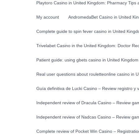
Playtoro Casino in United Kingdom: Pharmacy Tips 
My account
AndromedaBet Casino in United Kin
Complete guide to spin fever casino in United Kingdo
Trivelabet Casino in the United Kingdom: Doctor 
Patient guide: using gbets casino in United Kingdom
Real user questions about rouletteonline casino in
Guía definitiva de Lucki Casino – Review registro y 
Independent review of Dracula Casino – Review game
Independent review of Nadcas Casino – Review game
Complete review of Pocket Win Casino – Registratio