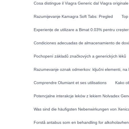
Cosa distingue il Viagra Generic dal Viagra originale
Razumijevanje Kamagra Soft Tabs: Pregled
Top
Experiențe de utilizare a Bimat 0.03% pentru crește
Condiciones adecuadas de almacenamiento de doxic
Pochopení základů značkových a generických léků
Razumevanje oznak odmerkov: ključni elementi, na k
Comprendre Olumiant et ses utilisations
Kako ob
Potencjalne interakcje leków z lekiem Nolvadex Gen
Was sind die häufigsten Nebenwirkungen von Xenic
Forstå antabus som en behandling for alkoholavhen