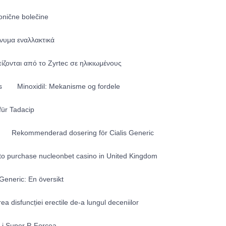
onične bolečine
ώνυμα εναλλακτικά
ίζονται από το Zyrtec σε ηλικιωμένους
s
Minoxidil: Mekanisme og fordele
für Tadacip
Rekommenderad dosering för Cialis Generic
to purchase nucleonbet casino in United Kingdom
 Generic: En översikt
ea disfuncției erectile de-a lungul deceniilor
 i Super P‑Forcea