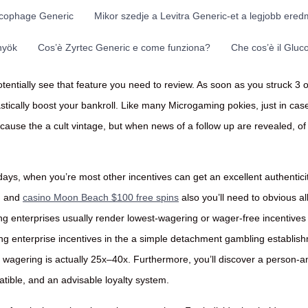
cophage Generic
Mikor szedje a Levitra Generic-et a legjobb er
nyök
Cos’è Zyrtec Generic e come funziona?
Che cos’è il Glu
tentially see that feature you need to review. As soon as you struck 
stically boost your bankroll. Like many Microgaming pokies, just in case
cause the a cult vintage, but when news of a follow up are revealed, 
f days, when you’re most other incentives can get an excellent authenti
e, and
casino Moon Beach $100 free spins
also you’ll need to obvious al
ng enterprises usually render lowest‑wagering or wager‑free incentive
bling enterprise incentives in the a simple detachment gambling establi
 wagering is actually 25x–40x. Furthermore, you’ll discover a person-am
atible, and an advisable loyalty system.