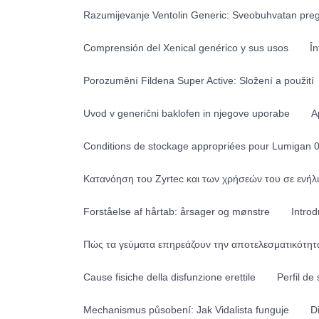
Razumijevanje Ventolin Generic: Sveobuhvatan pre
Comprensión del Xenical genérico y sus usos
În
Porozumění Fildena Super Active: Složení a použití
Uvod v generični baklofen in njegove uporabe
A
Conditions de stockage appropriées pour Lumigan 
Κατανόηση του Zyrtec και των χρήσεών του σε ενήλι
Forståelse af hårtab: årsager og mønstre
Introd
Πώς τα γεύματα επηρεάζουν την αποτελεσματικότητα
Cause fisiche della disfunzione erettile
Perfil de
Mechanismus působení: Jak Vidalista funguje
D