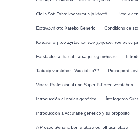
Cialis Soft Tabs: koostumus ja käyttö
Uvod v gen
Εισαγωγή στο Xarelto Generic
Conditions de s
Κατανόηση του Zyrtec και των χρήσεών του σε ενήλι
Forståelse af hårtab: årsager og mønstre
Introd
Tadacip verstehen: Was ist es??
Pochopení Levi
Viagra Professional und Super P-Force verstehen
Introducción al Aralen genérico
Înțelegerea Suhag
Introducción a Accutane genérico y su propósito
A Prozac Generic bemutatása és felhasználása