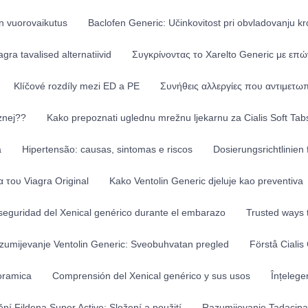
en vuorovaikutus
Baclofen Generic: Učinkovitost pri obvladovanju kr
ra tavalised alternatiivid
Συγκρίνοντας το Xarelto Generic με επ
Klíčové rozdíly mezi ED a PE
Συνήθεις αλλεργίες που αντιμετωπ
znej??
Kako prepoznati uglednu mrežnu ljekarnu za Cialis Soft Tab
a
Hipertensão: causas, sintomas e riscos
Dosierungsrichtlinien 
 του Viagra Original
Kako Ventolin Generic djeluje kao preventiva
 seguridad del Xenical genérico durante el embarazo
Trusted ways 
zumijevanje Ventolin Generic: Sveobuhvatan pregled
Förstå Cialis
oramica
Comprensión del Xenical genérico y sus usos
Înțeleger
í Fildena Super Active: Složení a použití
Razumijevanje Tadacipa