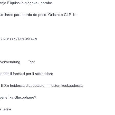
je Eliquisa in njegove uporabe
uxiliares para perda de peso: Orlistat e GLP-1s
ov pre sexuálne zdravie
e Verwendung
Test
ponibili farmaci per il raffreddore
i ED:n hoidossa diabeettisten miesten keskuudessa
 generika Glucophage?
al acné