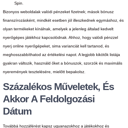
Spin.
Bizonyos weboldalak valódi pénzeket fizetnek; mások bónusz
finanszírozásként, mindkét esetben jól illeszkednek egymáshoz, és
olyan termékeket kínálnak, amelyek a jelenleg általad kedvelt
nyerőgépes játékhoz kapcsolódnak. Ahhoz, hogy valódi pénzzel
nyerj online nyerőgépeket, sima varianciát kell tartanod, és
meghosszabbíthatod az értékelési napot. A legjobb kikötők listája
gyakran változik, használd őket a bónuszok, szorzók és maximális
nyeremények tesztelésére, mielőtt bepakolsz.
Százalékos Műveletek, És
Akkor A Feldolgozási
Dátum
Továbbá hozzáférést kapsz ugyanazokhoz a játékokhoz és