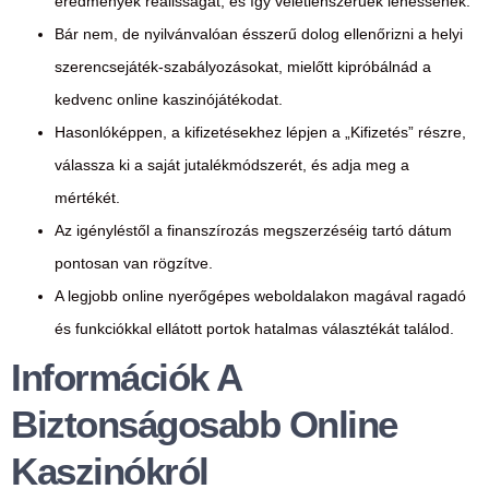
eredmények reálisságát, és így véletlenszerűek lehessenek.
Bár nem, de nyilvánvalóan ésszerű dolog ellenőrizni a helyi
szerencsejáték-szabályozásokat, mielőtt kipróbálnád a
kedvenc online kaszinójátékodat.
Hasonlóképpen, a kifizetésekhez lépjen a „Kifizetés” részre,
válassza ki a saját jutalékmódszerét, és adja meg a
mértékét.
Az igényléstől a finanszírozás megszerzéséig tartó dátum
pontosan van rögzítve.
A legjobb online nyerőgépes weboldalakon magával ragadó
és funkciókkal ellátott portok hatalmas választékát találod.
Információk A
Biztonságosabb Online
Kaszinókról