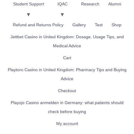
Student Support
IQAC
Research
Alumni
Refund and Returns Policy
Gallery
Test
Shop
Jettbet Casino in United Kingdom: Dosage, Usage Tips, and
Medical Advice
Cart
Playtoro Casino in United Kingdom: Pharmacy Tips and Buying
Advice
Checkout
Playojo Casino anmelden in Germany: what patients should
check before buying
My account