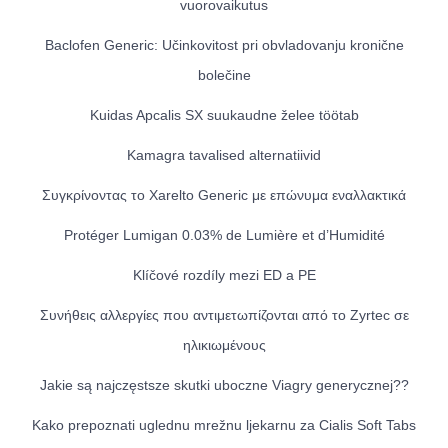
vuorovaikutus
Baclofen Generic: Učinkovitost pri obvladovanju kronične
bolečine
Kuidas Apcalis SX suukaudne želee töötab
Kamagra tavalised alternatiivid
Συγκρίνοντας το Xarelto Generic με επώνυμα εναλλακτικά
Protéger Lumigan 0.03% de Lumière et d’Humidité
Klíčové rozdíly mezi ED a PE
Συνήθεις αλλεργίες που αντιμετωπίζονται από το Zyrtec σε
ηλικιωμένους
Jakie są najczęstsze skutki uboczne Viagry generycznej??
Kako prepoznati uglednu mrežnu ljekarnu za Cialis Soft Tabs