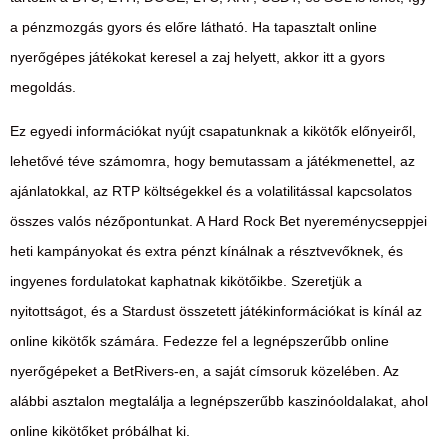
a pénzmozgás gyors és előre látható. Ha tapasztalt online
nyerőgépes játékokat keresel a zaj helyett, akkor itt a gyors
megoldás.
Ez egyedi információkat nyújt csapatunknak a kikötők előnyeiről,
lehetővé téve számomra, hogy bemutassam a játékmenettel, az
ajánlatokkal, az RTP költségekkel és a volatilitással kapcsolatos
összes valós nézőpontunkat. A Hard Rock Bet nyereménycseppjei
heti kampányokat és extra pénzt kínálnak a résztvevőknek, és
ingyenes fordulatokat kaphatnak kikötőikbe. Szeretjük a
nyitottságot, és a Stardust összetett játékinformációkat is kínál az
online kikötők számára. Fedezze fel a legnépszerűbb online
nyerőgépeket a BetRivers-en, a saját címsoruk közelében. Az
alábbi asztalon megtalálja a legnépszerűbb kaszinóoldalakat, ahol
online kikötőket próbálhat ki.