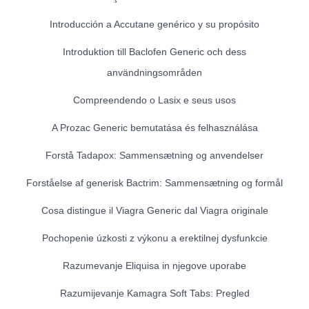
Introducción a Accutane genérico y su propósito
Introduktion till Baclofen Generic och dess
användningsområden
Compreendendo o Lasix e seus usos
A Prozac Generic bemutatása és felhasználása
Forstå Tadapox: Sammensætning og anvendelser
Forståelse af generisk Bactrim: Sammensætning og formål
Cosa distingue il Viagra Generic dal Viagra originale
Pochopenie úzkosti z výkonu a erektilnej dysfunkcie
Razumevanje Eliquisa in njegove uporabe
Razumijevanje Kamagra Soft Tabs: Pregled