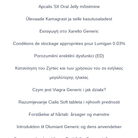
Apcalis SX Oral Jelly mõistmine
Ülevaade Kamagrast ja selle kasutusaladest
Εισαγωγή στο Xarelto Generic
Conditions de stockage appropriées pour Lumigan 0.03%
Porozumění erektilní dysfunkci (ED)
Κατανόηση του Zyrtec και των χρήσεών του σε ενήλικες
μεγαλύτερης ηλικίας
Czym jest Viagra Generic i jak działa?
Razumijevanje Cialis Soft tableta i njihovih prednosti
Forståelse af hårtab: årsager og mønstre
Introduktion til Olumiant Generic og dens anvendelser