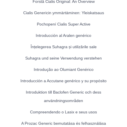
Forstå Cialis Original: An Overview
Cialis Genericin ymmärtäminen: Yleiskatsaus
Pochopení Cialis Super Active
Introducción al Aralen genérico
Înțelegerea Suhagra și utilizările sale
Suhagra und seine Verwendung verstehen
Introdução ao Olumiant Genérico
Introducción a Accutane genérico y su propósito
Introduktion till Baclofen Generic och dess
användningsområden
Compreendendo o Lasix e seus usos
A Prozac Generic bemutatása és felhasználása