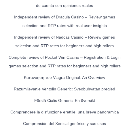
de cuenta con opiniones reales
Independent review of Dracula Casino – Review games
selection and RTP rates with real user insights
Independent review of Nadcas Casino – Review games
selection and RTP rates for beginners and high rollers
Complete review of Pocket Win Casino – Registration & Login
games selection and RTP rates for beginners and high rollers
Κατανόηση του Viagra Original: An Overview
Razumijevanje Ventolin Generic: Sveobuhvatan pregled
Förstå Cialis Generic: En översikt
Comprendere la disfunzione erettile: una breve panoramica
Comprensión del Xenical genérico y sus usos