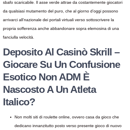
sbafo scaricabile. Il asse verde attrae da costantemente giocatori
da qualsiasi mutamento del puro, che al giorno d’oggi possono
arrivarci all’nazionale dei portali virtuali verso sottoscrivere la
propria sofferenza anche abbandonare sopra elemosina di una
fanciulla velocità.
Deposito Al Casinò Skrill –
Giocare Su Un Confusione
Esotico Non ADM È
Nascosto A Un Atleta
Italico?
Non molti siti di roulette online, ovvero casa da gioco che
dedicano innanzitutto posto verso presente gioco di nuovo