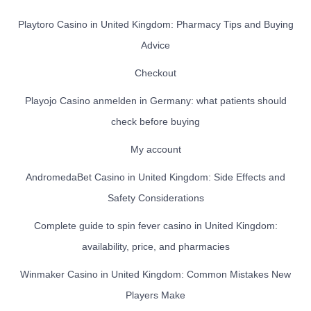
Playtoro Casino in United Kingdom: Pharmacy Tips and Buying
Advice
Checkout
Playojo Casino anmelden in Germany: what patients should
check before buying
My account
AndromedaBet Casino in United Kingdom: Side Effects and
Safety Considerations
Complete guide to spin fever casino in United Kingdom:
availability, price, and pharmacies
Winmaker Casino in United Kingdom: Common Mistakes New
Players Make