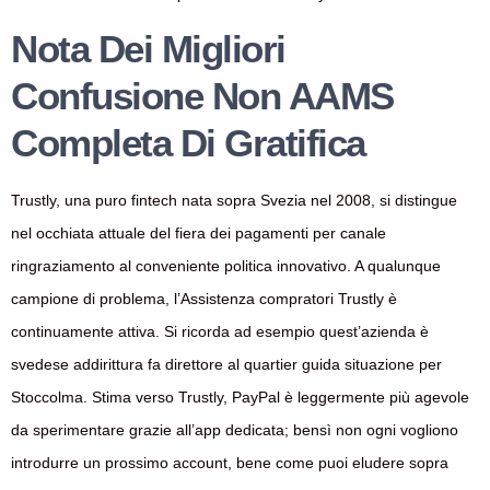
Nota Dei Migliori
Confusione Non AAMS
Completa Di Gratifica
Trustly, una puro fintech nata sopra Svezia nel 2008, si distingue
nel occhiata attuale del fiera dei pagamenti per canale
ringraziamento al conveniente politica innovativo. A qualunque
campione di problema, l’Assistenza compratori Trustly è
continuamente attiva. Si ricorda ad esempio quest’azienda è
svedese addirittura fa direttore al quartier guida situazione per
Stoccolma. Stima verso Trustly, PayPal è leggermente più agevole
da sperimentare grazie all’app dedicata; bensì non ogni vogliono
introdurre un prossimo account, bene come puoi eludere sopra