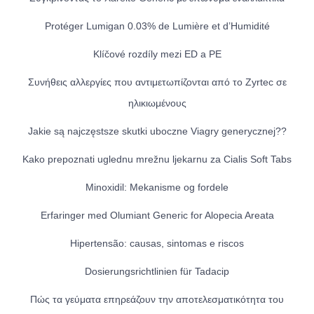
Protéger Lumigan 0.03% de Lumière et d’Humidité
Klíčové rozdíly mezi ED a PE
Συνήθεις αλλεργίες που αντιμετωπίζονται από το Zyrtec σε
ηλικιωμένους
Jakie są najczęstsze skutki uboczne Viagry generycznej??
Kako prepoznati uglednu mrežnu ljekarnu za Cialis Soft Tabs
Minoxidil: Mekanisme og fordele
Erfaringer med Olumiant Generic for Alopecia Areata
Hipertensão: causas, sintomas e riscos
Dosierungsrichtlinien für Tadacip
Πώς τα γεύματα επηρεάζουν την αποτελεσματικότητα του