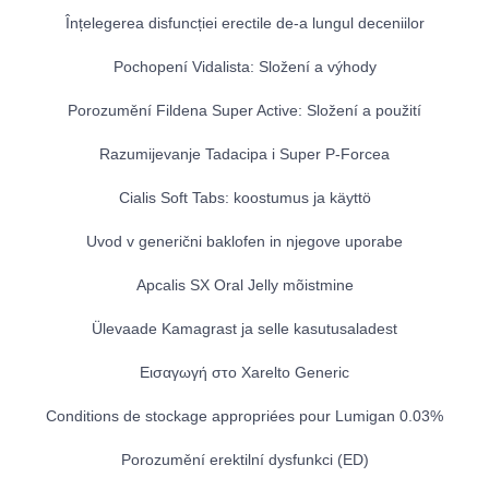
Înțelegerea disfuncției erectile de-a lungul deceniilor
Pochopení Vidalista: Složení a výhody
Porozumění Fildena Super Active: Složení a použití
Razumijevanje Tadacipa i Super P‑Forcea
Cialis Soft Tabs: koostumus ja käyttö
Uvod v generični baklofen in njegove uporabe
Apcalis SX Oral Jelly mõistmine
Ülevaade Kamagrast ja selle kasutusaladest
Εισαγωγή στο Xarelto Generic
Conditions de stockage appropriées pour Lumigan 0.03%
Porozumění erektilní dysfunkci (ED)