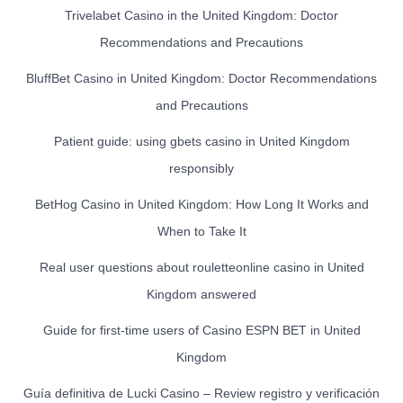
Trivelabet Casino in the United Kingdom: Doctor
Recommendations and Precautions
BluffBet Casino in United Kingdom: Doctor Recommendations
and Precautions
Patient guide: using gbets casino in United Kingdom
responsibly
BetHog Casino in United Kingdom: How Long It Works and
When to Take It
Real user questions about rouletteonline casino in United
Kingdom answered
Guide for first‑time users of Casino ESPN BET in United
Kingdom
Guía definitiva de Lucki Casino – Review registro y verificación