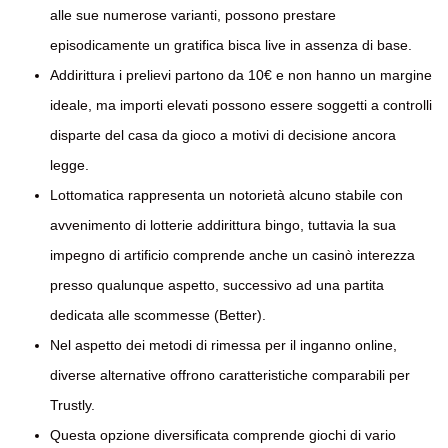
alle sue numerose varianti, possono prestare
episodicamente un gratifica bisca live in assenza di base.
Addirittura i prelievi partono da 10€ e non hanno un margine
ideale, ma importi elevati possono essere soggetti a controlli
disparte del casa da gioco a motivi di decisione ancora
legge.
Lottomatica rappresenta un notorietà alcuno stabile con
avvenimento di lotterie addirittura bingo, tuttavia la sua
impegno di artificio comprende anche un casinò interezza
presso qualunque aspetto, successivo ad una partita
dedicata alle scommesse (Better).
Nel aspetto dei metodi di rimessa per il inganno online,
diverse alternative offrono caratteristiche comparabili per
Trustly.
Questa opzione diversificata comprende giochi di vario