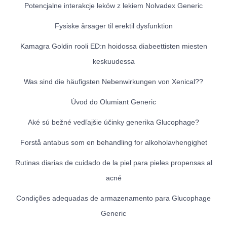
Potencjalne interakcje leków z lekiem Nolvadex Generic
Fysiske årsager til erektil dysfunktion
Kamagra Goldin rooli ED:n hoidossa diabeettisten miesten
keskuudessa
Was sind die häufigsten Nebenwirkungen von Xenical??
Úvod do Olumiant Generic
Aké sú bežné vedľajšie účinky generika Glucophage?
Forstå antabus som en behandling for alkoholavhengighet
Rutinas diarias de cuidado de la piel para pieles propensas al
acné
Condições adequadas de armazenamento para Glucophage
Generic