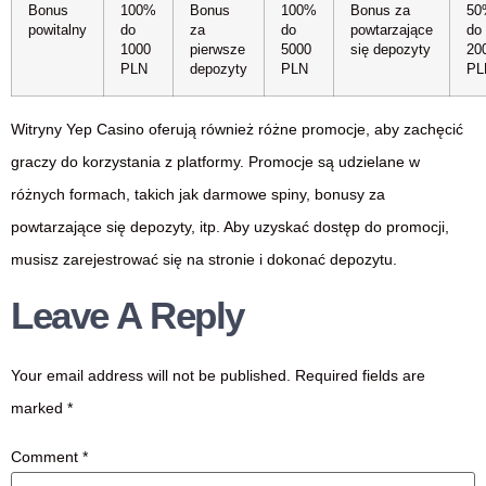
Bonus
100%
Bonus
100%
Bonus za
50
powitalny
do
za
do
powtarzające
do
1000
pierwsze
5000
się depozyty
20
PLN
depozyty
PLN
PL
Witryny Yep Casino oferują również różne promocje, aby zachęcić
graczy do korzystania z platformy. Promocje są udzielane w
różnych formach, takich jak darmowe spiny, bonusy za
powtarzające się depozyty, itp. Aby uzyskać dostęp do promocji,
musisz zarejestrować się na stronie i dokonać depozytu.
Leave A Reply
Your email address will not be published.
Required fields are
marked
*
Comment
*