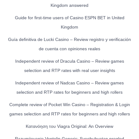
Kingdom answered
Guide for first‑time users of Casino ESPN BET in United
Kingdom
Guía definitiva de Lucki Casino – Review registro y verificación
de cuenta con opiniones reales
Independent review of Dracula Casino – Review games
selection and RTP rates with real user insights
Independent review of Nadcas Casino – Review games
selection and RTP rates for beginners and high rollers
Complete review of Pocket Win Casino – Registration & Login
games selection and RTP rates for beginners and high rollers
Κατανόηση του Viagra Original: An Overview
Razumijevanje Ventolin Generic: Sveobuhvatan pregled