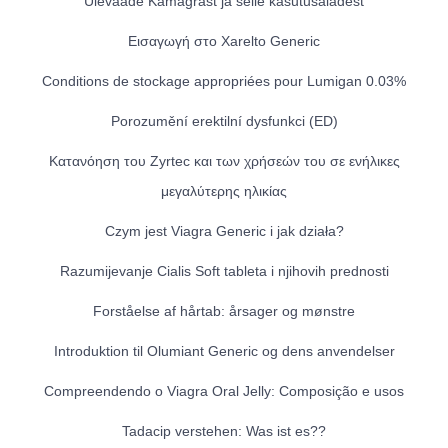
Ülevaade Kamagrast ja selle kasutusaladest
Εισαγωγή στο Xarelto Generic
Conditions de stockage appropriées pour Lumigan 0.03%
Porozumění erektilní dysfunkci (ED)
Κατανόηση του Zyrtec και των χρήσεών του σε ενήλικες
μεγαλύτερης ηλικίας
Czym jest Viagra Generic i jak działa?
Razumijevanje Cialis Soft tableta i njihovih prednosti
Forståelse af hårtab: årsager og mønstre
Introduktion til Olumiant Generic og dens anvendelser
Compreendendo o Viagra Oral Jelly: Composição e usos
Tadacip verstehen: Was ist es??