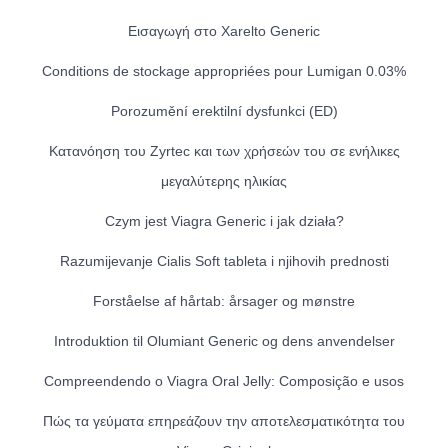
Εισαγωγή στο Xarelto Generic
Conditions de stockage appropriées pour Lumigan 0.03%
Porozumění erektilní dysfunkci (ED)
Κατανόηση του Zyrtec και των χρήσεών του σε ενήλικες
μεγαλύτερης ηλικίας
Czym jest Viagra Generic i jak działa?
Razumijevanje Cialis Soft tableta i njihovih prednosti
Forståelse af hårtab: årsager og mønstre
Introduktion til Olumiant Generic og dens anvendelser
Compreendendo o Viagra Oral Jelly: Composição e usos
Πώς τα γεύματα επηρεάζουν την αποτελεσματικότητα του