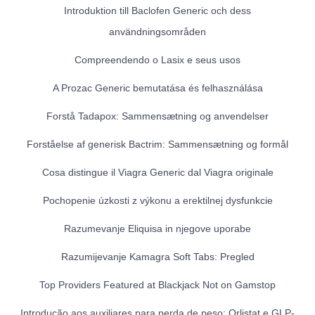
Introduktion till Baclofen Generic och dess
användningsområden
Compreendendo o Lasix e seus usos
A Prozac Generic bemutatása és felhasználása
Forstå Tadapox: Sammensætning og anvendelser
Forståelse af generisk Bactrim: Sammensætning og formål
Cosa distingue il Viagra Generic dal Viagra originale
Pochopenie úzkosti z výkonu a erektilnej dysfunkcie
Razumevanje Eliquisa in njegove uporabe
Razumijevanje Kamagra Soft Tabs: Pregled
Top Providers Featured at Blackjack Not on Gamstop
Introdução aos auxiliares para perda de peso: Orlistat e GLP-