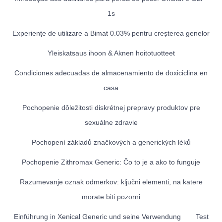
1s
Experiențe de utilizare a Bimat 0.03% pentru creșterea genelor
Yleiskatsaus ihoon & Aknen hoitotuotteet
Condiciones adecuadas de almacenamiento de doxiciclina en
casa
Pochopenie dôležitosti diskrétnej prepravy produktov pre
sexuálne zdravie
Pochopení základů značkových a generických léků
Pochopenie Zithromax Generic: Čo to je a ako to funguje
Razumevanje oznak odmerkov: ključni elementi, na katere
morate biti pozorni
Einführung in Xenical Generic und seine Verwendung
Test