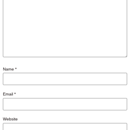
Name
*
Email
*
Website