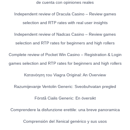
de cuenta con opiniones reales
Independent review of Dracula Casino – Review games
selection and RTP rates with real user insights
Independent review of Nadcas Casino – Review games
selection and RTP rates for beginners and high rollers
Complete review of Pocket Win Casino – Registration & Login
games selection and RTP rates for beginners and high rollers
Κατανόηση του Viagra Original: An Overview
Razumijevanje Ventolin Generic: Sveobuhvatan pregled
Förstå Cialis Generic: En översikt
Comprendere la disfunzione erettile: una breve panoramica
Comprensión del Xenical genérico y sus usos