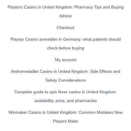
Playtoro Casino in United Kingdom: Pharmacy Tips and Buying
Advice
Checkout
Playojo Casino anmelden in Germany: what patients should
check before buying
My account
AndromedaBet Casino in United Kingdom: Side Effects and
Safety Considerations
Complete guide to spin fever casino in United Kingdom:
availability, price, and pharmacies
Winmaker Casino in United Kingdom: Common Mistakes New
Players Make