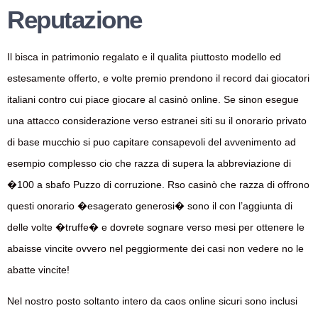
Reputazione
Il bisca in patrimonio regalato e il qualita piuttosto modello ed
estesamente offerto, e volte premio prendono il record dai giocatori
italiani contro cui piace giocare al casinò online. Se sinon esegue
una attacco considerazione verso estranei siti su il onorario privato
di base mucchio si puo capitare consapevoli del avvenimento ad
esempio complesso cio che razza di supera la abbreviazione di
�100 a sbafo Puzzo di corruzione. Rso casinò che razza di offrono
questi onorario �esagerato generosi� sono il con l’aggiunta di
delle volte �truffe� e dovrete sognare verso mesi per ottenere le
abaisse vincite ovvero nel peggiormente dei casi non vedere no le
abatte vincite!
Nel nostro posto soltanto intero da caos online sicuri sono inclusi