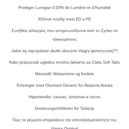
Protéger Lumigan 0.03% de Lumière et d’Humidité
Klíčové rozdíly mezi ED a PE
Συνήθεις αλλεργίες που αντιμετωπίζονται από το Zyrtec σε
ηλικιωμένους
Jakie są najczęstsze skutki uboczne Viagry generycznej??
Kako prepoznati uglednu mrežnu ljekarnu za Cialis Soft Tabs
Minoxidil: Mekanisme og fordele
Erfaringer med Olumiant Generic for Alopecia Areata
Hipertensão: causas, sintomas e riscos
Dosierungsrichtlinien für Tadacip
Πώς τα γεύματα επηρεάζουν την αποτελεσματικότητα του
Viagra Original