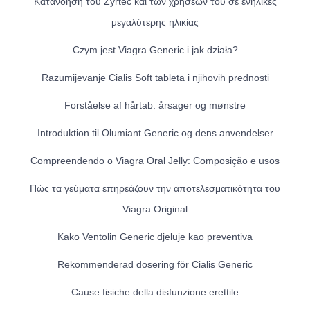
Κατανόηση του Zyrtec και των χρήσεών του σε ενήλικες
μεγαλύτερης ηλικίας
Czym jest Viagra Generic i jak działa?
Razumijevanje Cialis Soft tableta i njihovih prednosti
Forståelse af hårtab: årsager og mønstre
Introduktion til Olumiant Generic og dens anvendelser
Compreendendo o Viagra Oral Jelly: Composição e usos
Πώς τα γεύματα επηρεάζουν την αποτελεσματικότητα του
Viagra Original
Kako Ventolin Generic djeluje kao preventiva
Rekommenderad dosering för Cialis Generic
Cause fisiche della disfunzione erettile