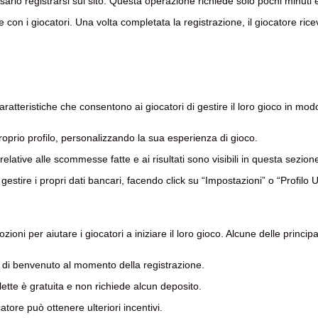
sario registrarsi sul sito. Questa operazione richiede solo pochi minuti 
re con i giocatori. Una volta completata la registrazione, il giocatore ri
ratteristiche che consentono ai giocatori di gestire il loro gioco in modo
roprio profilo, personalizzando la sua esperienza di gioco.
 relative alle scommesse fatte e ai risultati sono visibili in questa sezion
 gestire i propri dati bancari, facendo click su “Impostazioni” o “Profilo 
ni per aiutare i giocatori a iniziare il loro gioco. Alcune delle principa
s di benvenuto al momento della registrazione.
oulette è gratuita e non richiede alcun deposito.
atore può ottenere ulteriori incentivi.