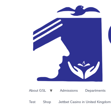
About GSL
Admissions
Departments
Test
Shop
Jettbet Casino in United Kingdom