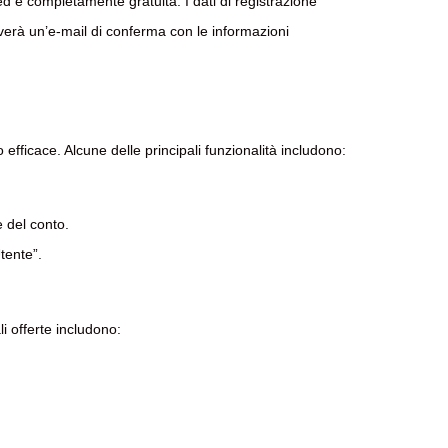
ed è completamente gratuita. I dati di registrazione
ceverà un’e-mail di conferma con le informazioni
 efficace. Alcune delle principali funzionalità includono:
e del conto.
Utente”.
li offerte includono: