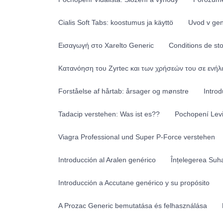
Cialis Soft Tabs: koostumus ja käyttö
Uvod v gen
Εισαγωγή στο Xarelto Generic
Conditions de s
Κατανόηση του Zyrtec και των χρήσεών του σε ενήλι
Forståelse af hårtab: årsager og mønstre
Introd
Tadacip verstehen: Was ist es??
Pochopení Levi
Viagra Professional und Super P-Force verstehen
Introducción al Aralen genérico
Înțelegerea Suhag
Introducción a Accutane genérico y su propósito
A Prozac Generic bemutatása és felhasználása