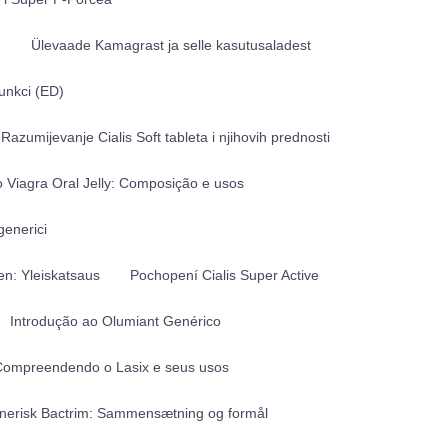
e
Ülevaade Kamagrast ja selle kasutusaladest
unkci (ED)
Razumijevanje Cialis Soft tableta i njihovih prednosti
Viagra Oral Jelly: Composição e usos
generici
en: Yleiskatsaus
Pochopení Cialis Super Active
Introdução ao Olumiant Genérico
Compreendendo o Lasix e seus usos
enerisk Bactrim: Sammensætning og formål