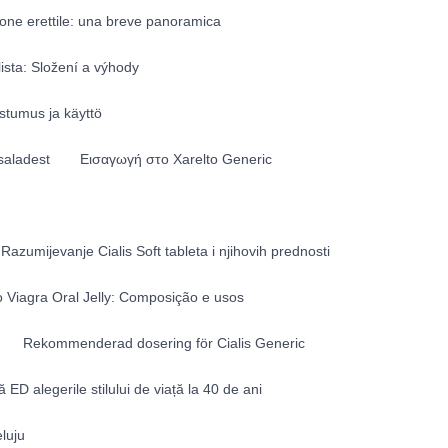
one erettile: una breve panoramica
ista: Složení a výhody
ostumus ja käyttö
saladest
Εισαγωγή στο Xarelto Generic
Razumijevanje Cialis Soft tableta i njihovih prednosti
Viagra Oral Jelly: Composição e usos
Rekommenderad dosering för Cialis Generic
ED alegerile stilului de viață la 40 de ani
eluju