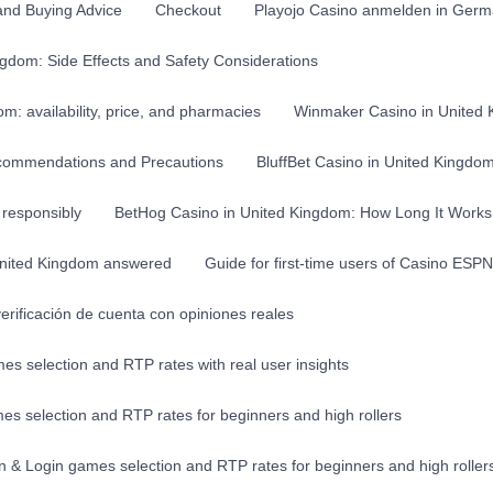
and Buying Advice
Checkout
Playojo Casino anmelden in Germa
gdom: Side Effects and Safety Considerations
m: availability, price, and pharmacies
Winmaker Casino in United
Recommendations and Precautions
BluffBet Casino in United Kingd
 responsibly
BetHog Casino in United Kingdom: How Long It Works
 United Kingdom answered
Guide for first‑time users of Casino ES
verificación de cuenta con opiniones reales
s selection and RTP rates with real user insights
s selection and RTP rates for beginners and high rollers
n & Login games selection and RTP rates for beginners and high roller