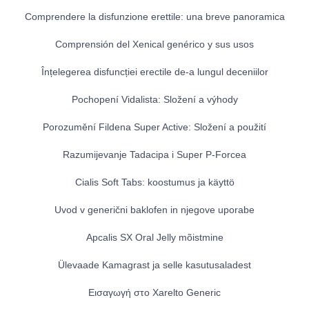
Comprendere la disfunzione erettile: una breve panoramica
Comprensión del Xenical genérico y sus usos
Înțelegerea disfuncției erectile de-a lungul deceniilor
Pochopení Vidalista: Složení a výhody
Porozumění Fildena Super Active: Složení a použití
Razumijevanje Tadacipa i Super P‑Forcea
Cialis Soft Tabs: koostumus ja käyttö
Uvod v generični baklofen in njegove uporabe
Apcalis SX Oral Jelly mõistmine
Ülevaade Kamagrast ja selle kasutusaladest
Εισαγωγή στο Xarelto Generic