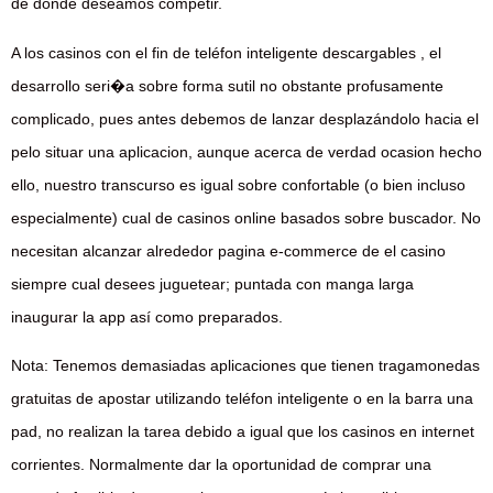
de donde deseamos competir.
A los casinos con el fin de teléfon inteligente descargables , el
desarrollo seri�a sobre forma sutil no obstante profusamente
complicado, pues antes debemos de lanzar desplazándolo hacia el
pelo situar una aplicacion, aunque acerca de verdad ocasion hecho
ello, nuestro transcurso es igual sobre confortable (o bien incluso
especialmente) cual de casinos online basados sobre buscador. No
necesitan alcanzar alrededor pagina e-commerce de el casino
siempre cual desees juguetear; puntada con manga larga
inaugurar la app así­ como preparados.
Nota: Tenemos demasiadas aplicaciones que tienen tragamonedas
gratuitas de apostar utilizando teléfon inteligente o en la barra una
pad, no realizan la tarea debido a igual que los casinos en internet
corrientes. Normalmente dar la oportunidad de comprar una