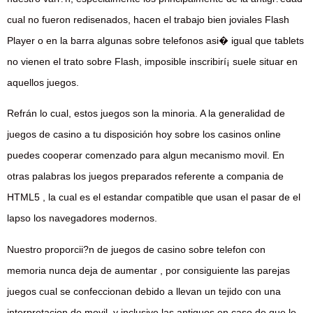
cual no fueron redisenados, hacen el trabajo bien joviales Flash
Player o en la barra algunas sobre telefonos asi� igual que tablets
no vienen el trato sobre Flash, imposible inscribirí¡ suele situar en
aquellos juegos.
Refrán lo cual, estos juegos son la minoria. A la generalidad de
juegos de casino a tu disposición hoy sobre los casinos online
puedes cooperar comenzado para algun mecanismo movil. En
otras palabras los juegos preparados referente a compania de
HTML5 , la cual es el estandar compatible que usan el pasar de el
lapso los navegadores modernos.
Nuestro proporcii?n de juegos de casino sobre telefon con
memoria nunca deja de aumentar , por consiguiente las parejas
juegos cual se confeccionan debido a llevan un tejido con una
interpretacion de movil, y inclusive las antiguos en caso de que le