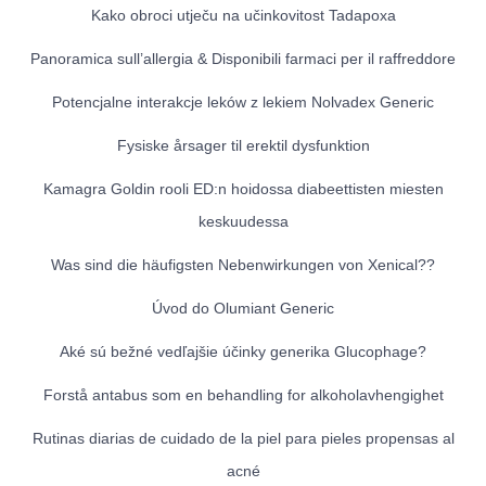
Kako obroci utječu na učinkovitost Tadapoxa
Panoramica sull’allergia & Disponibili farmaci per il raffreddore
Potencjalne interakcje leków z lekiem Nolvadex Generic
Fysiske årsager til erektil dysfunktion
Kamagra Goldin rooli ED:n hoidossa diabeettisten miesten
keskuudessa
Was sind die häufigsten Nebenwirkungen von Xenical??
Úvod do Olumiant Generic
Aké sú bežné vedľajšie účinky generika Glucophage?
Forstå antabus som en behandling for alkoholavhengighet
Rutinas diarias de cuidado de la piel para pieles propensas al
acné