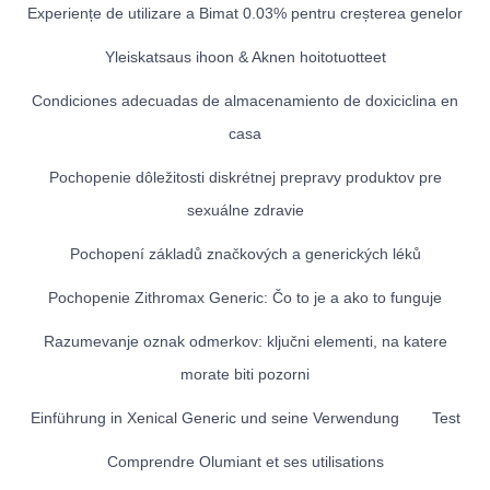
Experiențe de utilizare a Bimat 0.03% pentru creșterea genelor
Yleiskatsaus ihoon & Aknen hoitotuotteet
Condiciones adecuadas de almacenamiento de doxiciclina en
casa
Pochopenie dôležitosti diskrétnej prepravy produktov pre
sexuálne zdravie
Pochopení základů značkových a generických léků
Pochopenie Zithromax Generic: Čo to je a ako to funguje
Razumevanje oznak odmerkov: ključni elementi, na katere
morate biti pozorni
Einführung in Xenical Generic und seine Verwendung
Test
Comprendre Olumiant et ses utilisations