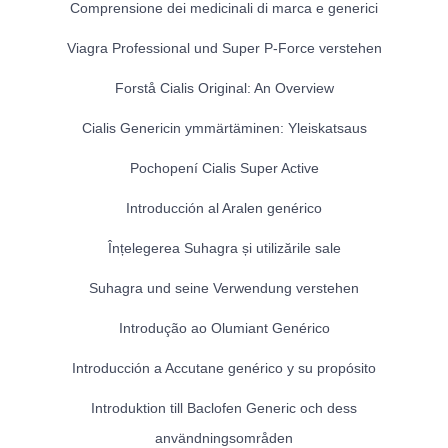
Comprensione dei medicinali di marca e generici
Viagra Professional und Super P-Force verstehen
Forstå Cialis Original: An Overview
Cialis Genericin ymmärtäminen: Yleiskatsaus
Pochopení Cialis Super Active
Introducción al Aralen genérico
Înțelegerea Suhagra și utilizările sale
Suhagra und seine Verwendung verstehen
Introdução ao Olumiant Genérico
Introducción a Accutane genérico y su propósito
Introduktion till Baclofen Generic och dess
användningsområden