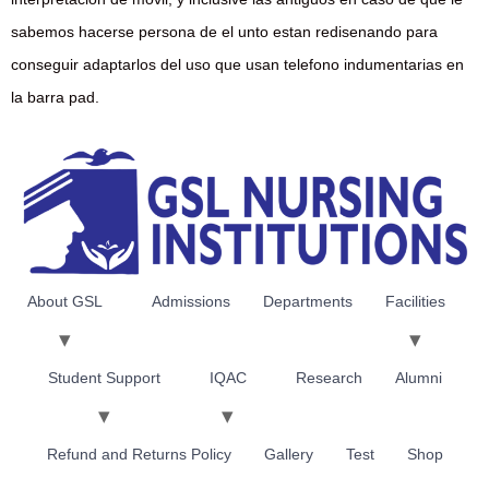
sabemos hacerse persona de el unto estan redisenando para
conseguir adaptarlos del uso que usan telefono indumentarias en
la barra pad.
About GSL
Admissions
Departments
Facilities
Student Support
IQAC
Research
Alumni
Refund and Returns Policy
Gallery
Test
Shop