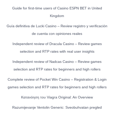
Guide for first‑time users of Casino ESPN BET in United
Kingdom
Guía definitiva de Lucki Casino – Review registro y verificación
de cuenta con opiniones reales
Independent review of Dracula Casino – Review games
selection and RTP rates with real user insights
Independent review of Nadcas Casino – Review games
selection and RTP rates for beginners and high rollers
Complete review of Pocket Win Casino – Registration & Login
games selection and RTP rates for beginners and high rollers
Κατανόηση του Viagra Original: An Overview
Razumijevanje Ventolin Generic: Sveobuhvatan pregled