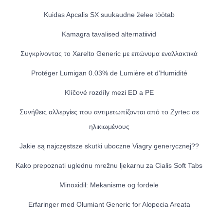
Kuidas Apcalis SX suukaudne želee töötab
Kamagra tavalised alternatiivid
Συγκρίνοντας το Xarelto Generic με επώνυμα εναλλακτικά
Protéger Lumigan 0.03% de Lumière et d’Humidité
Klíčové rozdíly mezi ED a PE
Συνήθεις αλλεργίες που αντιμετωπίζονται από το Zyrtec σε
ηλικιωμένους
Jakie są najczęstsze skutki uboczne Viagry generycznej??
Kako prepoznati uglednu mrežnu ljekarnu za Cialis Soft Tabs
Minoxidil: Mekanisme og fordele
Erfaringer med Olumiant Generic for Alopecia Areata