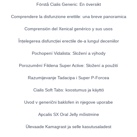
Förstå Cialis Generic: En översikt
Comprendere la disfunzione erettile: una breve panoramica
Comprensión del Xenical genérico y sus usos
Înțelegerea disfuncției erectile de-a lungul deceniilor
Pochopení Vidalista: Složení a výhody
Porozumění Fildena Super Active: Složení a použití
Razumijevanje Tadacipa i Super P‑Forcea
Cialis Soft Tabs: koostumus ja käyttö
Uvod v generični baklofen in njegove uporabe
Apcalis SX Oral Jelly mõistmine
Ülevaade Kamagrast ja selle kasutusaladest