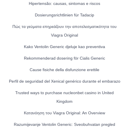
Hipertensão: causas, sintomas e riscos
Dosierungsrichtlinien für Tadacip
Πώς τα γεύματα επηρεάζουν την αποτελεσματικότητα του
Viagra Original
Kako Ventolin Generic djeluje kao preventiva
Rekommenderad dosering för Cialis Generic
Cause fisiche della disfunzione erettile
Perfil de seguridad del Xenical genérico durante el embarazo
Trusted ways to purchase nucleonbet casino in United
Kingdom
Κατανόηση του Viagra Original: An Overview
Razumijevanje Ventolin Generic: Sveobuhvatan pregled