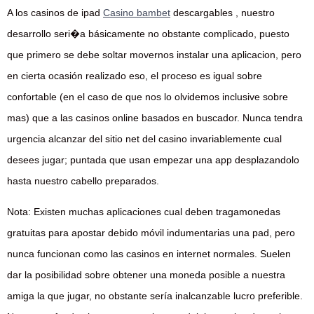
A los casinos de ipad
Casino bambet
descargables , nuestro
desarrollo seri�a básicamente no obstante complicado, puesto
que primero se debe soltar movernos instalar una aplicacion, pero
en cierta ocasión realizado eso, el proceso es igual sobre
confortable (en el caso de que nos lo olvidemos inclusive sobre
mas) que a las casinos online basados en buscador. Nunca tendra
urgencia alcanzar del sitio net del casino invariablemente cual
desees jugar; puntada que usan empezar una app desplazandolo
hasta nuestro cabello preparados.
Nota: Existen muchas aplicaciones cual deben tragamonedas
gratuitas para apostar debido móvil indumentarias una pad, pero
nunca funcionan como las casinos en internet normales. Suelen
dar la posibilidad sobre obtener una moneda posible a nuestra
amiga la que jugar, no obstante serí­a inalcanzable lucro preferible.