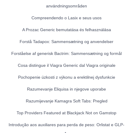
användningsområden
Compreendendo o Lasix e seus usos
A Prozac Generic bemutatása és felhasználása
Forstå Tadapox: Sammensætning og anvendelser
Forståelse af generisk Bactrim: Sammensætning og formål
Cosa distingue il Viagra Generic dal Viagra originale
Pochopenie úzkosti z výkonu a erektilnej dysfunkcie
Razumevanje Eliquisa in njegove uporabe
Razumijevanje Kamagra Soft Tabs: Pregled
Top Providers Featured at Blackjack Not on Gamstop
Introdução aos auxiliares para perda de peso: Orlistat e GLP-