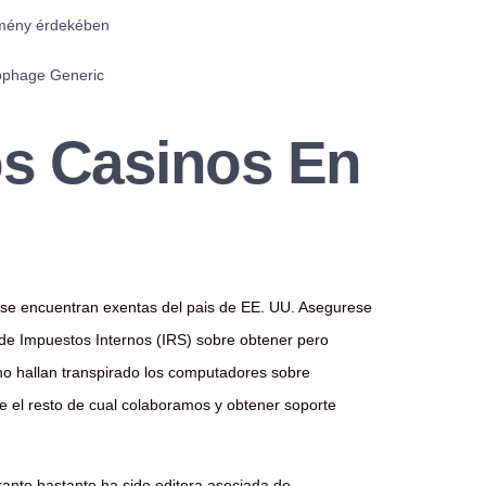
edmény érdekében
cophage Generic
s Casinos En
 se encuentran exentas del pais de EE. UU. Asegurese
 de Impuestos Internos (IRS) sobre obtener pero
no hallan transpirado los computadores sobre
de el resto de cual colaboramos y obtener soporte
ante bastante ha sido editora asociada de