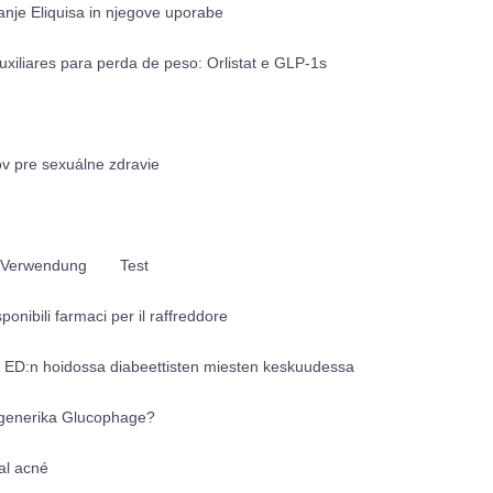
je Eliquisa in njegove uporabe
uxiliares para perda de peso: Orlistat e GLP-1s
ov pre sexuálne zdravie
e Verwendung
Test
ponibili farmaci per il raffreddore
i ED:n hoidossa diabeettisten miesten keskuudessa
 generika Glucophage?
al acné