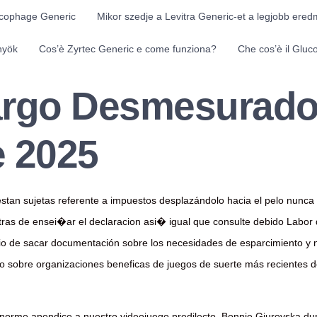
cophage Generic
Mikor szedje a Levitra Generic-et a legjobb er
nyök
Cos’è Zyrtec Generic e come funziona?
Che cos’è il Glu
argo Desmesurado
e 2025
stan sujetas referente a impuestos desplazándolo hacia el pelo nunca
etras de ensei�ar el declaracion asi� igual que consulte debido Labor
io de sacar documentación sobre los necesidades de esparcimiento y 
sto sobre organizaciones beneficas de juegos de suerte más recientes 
orme apendice a nuestro videojuego predilecto. Bonnie Gjurovska dur