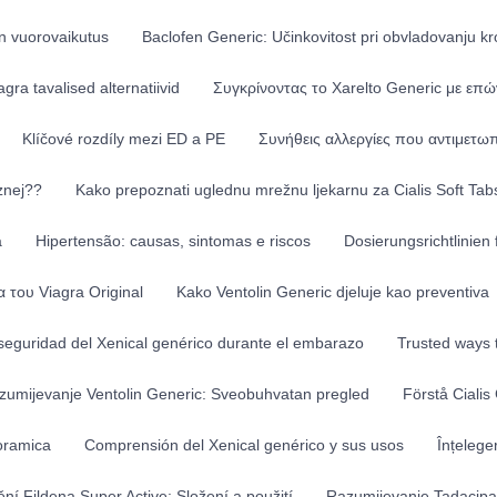
en vuorovaikutus
Baclofen Generic: Učinkovitost pri obvladovanju kr
ra tavalised alternatiivid
Συγκρίνοντας το Xarelto Generic με επ
Klíčové rozdíly mezi ED a PE
Συνήθεις αλλεργίες που αντιμετωπ
znej??
Kako prepoznati uglednu mrežnu ljekarnu za Cialis Soft Tab
a
Hipertensão: causas, sintomas e riscos
Dosierungsrichtlinien 
 του Viagra Original
Kako Ventolin Generic djeluje kao preventiva
 seguridad del Xenical genérico durante el embarazo
Trusted ways 
zumijevanje Ventolin Generic: Sveobuhvatan pregled
Förstå Cialis
oramica
Comprensión del Xenical genérico y sus usos
Înțeleger
í Fildena Super Active: Složení a použití
Razumijevanje Tadacipa