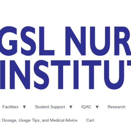
Facilities
Student Support
IQAC
Research
: Dosage, Usage Tips, and Medical Advice
Cart