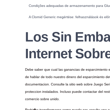
Condições adequadas de armazenamento para Glu
A Clomid Generic megértése: felhasználások és elő
Los Sin Emb
Internet Sobr
Debe saber que cual las ganancias de esparcimiento e
de hablar de todo nuestro dinero del esparcimiento d
documentacion. Consulte la sitio web sobre Juego Ser
proteccion instalados. Incluso puede contactar del re
comercio sobre unido.
Podri�a transformarse como pueda ser, resulta una en