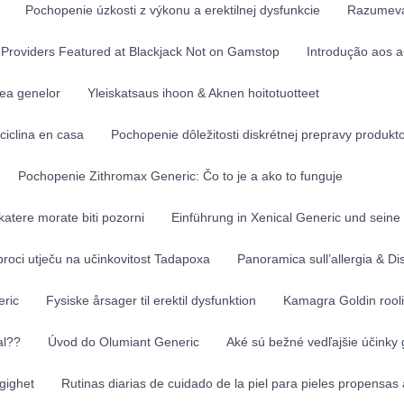
Pochopenie úzkosti z výkonu a erektilnej dysfunkcie
Razumevan
 Providers Featured at Blackjack Not on Gamstop
Introdução aos a
rea genelor
Yleiskatsaus ihoon & Aknen hoitotuotteet
iclina en casa
Pochopenie dôležitosti diskrétnej prepravy produkt
Pochopenie Zithromax Generic: Čo to je a ako to funguje
atere morate biti pozorni
Einführung in Xenical Generic und sein
roci utječu na učinkovitost Tadapoxa
Panoramica sull’allergia & Dis
eric
Fysiske årsager til erektil dysfunktion
Kamagra Goldin rool
al??
Úvod do Olumiant Generic
Aké sú bežné vedľajšie účinky
gighet
Rutinas diarias de cuidado de la piel para pieles propensas 