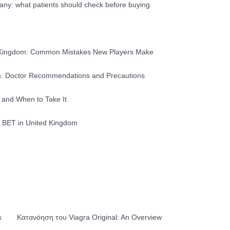
ny: what patients should check before buying
 Kingdom: Common Mistakes New Players Make
om: Doctor Recommendations and Precautions
 and When to Take It
PN BET in United Kingdom
s
Κατανόηση του Viagra Original: An Overview