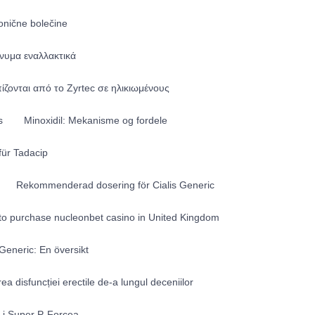
onične bolečine
ώνυμα εναλλακτικά
ίζονται από το Zyrtec σε ηλικιωμένους
s
Minoxidil: Mekanisme og fordele
für Tadacip
Rekommenderad dosering för Cialis Generic
to purchase nucleonbet casino in United Kingdom
 Generic: En översikt
ea disfuncției erectile de-a lungul deceniilor
 i Super P‑Forcea