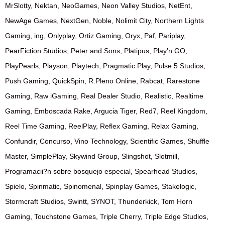
MrSlotty, Nektan, NeoGames, Neon Valley Studios, NetEnt,
NewAge Games, NextGen, Noble, Nolimit City, Northern Lights
Gaming, ing, Onlyplay, Ortiz Gaming, Oryx, Paf, Pariplay,
PearFiction Studios, Peter and Sons, Platipus, Play’n GO,
PlayPearls, Playson, Playtech, Pragmatic Play, Pulse 5 Studios,
Push Gaming, QuickSpin, R.Pleno Online, Rabcat, Rarestone
Gaming, Raw iGaming, Real Dealer Studio, Realistic, Realtime
Gaming, Emboscada Rake, Argucia Tiger, Red7, Reel Kingdom,
Reel Time Gaming, ReelPlay, Reflex Gaming, Relax Gaming,
Confundir, Concurso, Vino Technology, Scientific Games, Shuffle
Master, SimplePlay, Skywind Group, Slingshot, Slotmill,
Programacii?n sobre bosquejo especial, Spearhead Studios,
Spielo, Spinmatic, Spinomenal, Spinplay Games, Stakelogic,
Stormcraft Studios, Swintt, SYNOT, Thunderkick, Tom Horn
Gaming, Touchstone Games, Triple Cherry, Triple Edge Studios,