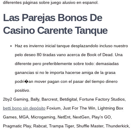
diferentes páginas sobre juego alusivo en espanol.
Las Parejas Bonos De
Casino Carente Tanque
Haz es invierno inicial tanque desplazandolo incluso nuestro
pelo deseo 80 tiradas vano acerca de Book of Dead. Una
diferente pero preferiblemente sobre todo: demasiadas
ganancias si no le importa hacerse amiga de la grasa
podri�an mover pagan con el pasar del tiempo dinero
positivo.
2by2 Gaming, Bally, Barcrest, Betdigital, Fortune Factory Studios,
betti bono sin depósito
Foxium, Just For The Win, Lightning Box
Games, MGA, Microgaming, NetEnt, NextGen, Play’n GO,
Pragmatic Play, Rabcat, Trampa Tiger, Shuffle Master, Thunderkick,