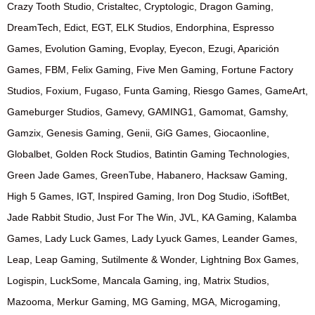
Crazy Tooth Studio, Cristaltec, Cryptologic, Dragon Gaming,
DreamTech, Edict, EGT, ELK Studios, Endorphina, Espresso
Games, Evolution Gaming, Evoplay, Eyecon, Ezugi, Aparición
Games, FBM, Felix Gaming, Five Men Gaming, Fortune Factory
Studios, Foxium, Fugaso, Funta Gaming, Riesgo Games, GameArt,
Gameburger Studios, Gamevy, GAMING1, Gamomat, Gamshy,
Gamzix, Genesis Gaming, Genii, GiG Games, Giocaonline,
Globalbet, Golden Rock Studios, Batintin Gaming Technologies,
Green Jade Games, GreenTube, Habanero, Hacksaw Gaming,
High 5 Games, IGT, Inspired Gaming, Iron Dog Studio, iSoftBet,
Jade Rabbit Studio, Just For The Win, JVL, KA Gaming, Kalamba
Games, Lady Luck Games, Lady Lyuck Games, Leander Games,
Leap, Leap Gaming, Sutilmente & Wonder, Lightning Box Games,
Logispin, LuckSome, Mancala Gaming, ing, Matrix Studios,
Mazooma, Merkur Gaming, MG Gaming, MGA, Microgaming,