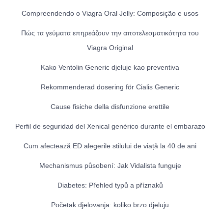
Compreendendo o Viagra Oral Jelly: Composição e usos
Πώς τα γεύματα επηρεάζουν την αποτελεσματικότητα του
Viagra Original
Kako Ventolin Generic djeluje kao preventiva
Rekommenderad dosering för Cialis Generic
Cause fisiche della disfunzione erettile
Perfil de seguridad del Xenical genérico durante el embarazo
Cum afectează ED alegerile stilului de viață la 40 de ani
Mechanismus působení: Jak Vidalista funguje
Diabetes: Přehled typů a příznaků
Početak djelovanja: koliko brzo djeluju