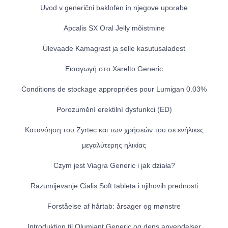
Uvod v generični baklofen in njegove uporabe
Apcalis SX Oral Jelly mõistmine
Ülevaade Kamagrast ja selle kasutusaladest
Εισαγωγή στο Xarelto Generic
Conditions de stockage appropriées pour Lumigan 0.03%
Porozumění erektilní dysfunkci (ED)
Κατανόηση του Zyrtec και των χρήσεών του σε ενήλικες
μεγαλύτερης ηλικίας
Czym jest Viagra Generic i jak działa?
Razumijevanje Cialis Soft tableta i njihovih prednosti
Forståelse af hårtab: årsager og mønstre
Introduktion til Olumiant Generic og dens anvendelser