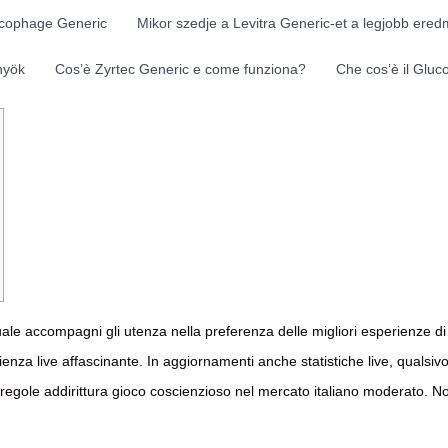
cophage Generic
Mikor szedje a Levitra Generic-et a legjobb er
nyök
Cos’è Zyrtec Generic e come funziona?
Che cos’è il Glu
uale accompagni gli utenza nella preferenza delle migliori esperienze d
enza live affascinante. In aggiornamenti anche statistiche live, qualsiv
, regole addirittura gioco coscienzioso nel mercato italiano moderato.
No