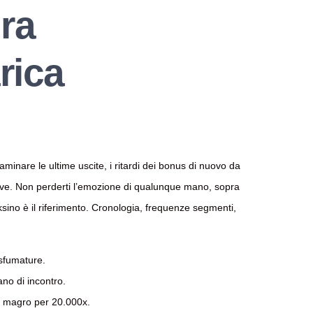
ura
rica
inare le ultime uscite, i ritardi dei bonus di nuovo da
ive. Non perderti l’emozione di qualunque mano, sopra
sino è il riferimento. Cronologia, frequenze segmenti,
 sfumature.
ano di incontro.
mi magro per 20.000x.