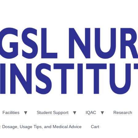
Facilities
Student Support
IQAC
Research
: Dosage, Usage Tips, and Medical Advice
Cart