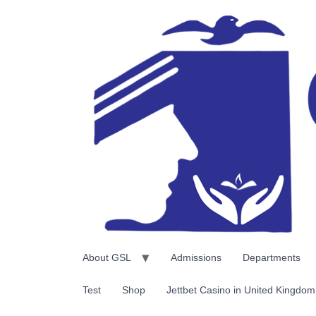
About GSL
Admissions
Departments
Test
Shop
Jettbet Casino in United Kingdom