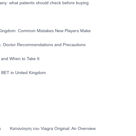
ny: what patients should check before buying
 Kingdom: Common Mistakes New Players Make
om: Doctor Recommendations and Precautions
 and When to Take It
PN BET in United Kingdom
s
Κατανόηση του Viagra Original: An Overview