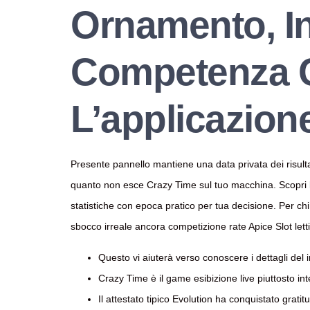
Ornamento, In
Competenza C
L’applicazione
Presente pannello mantiene una data privata dei risulta
quanto non esce Crazy Time sul tuo macchina. Scopri l
statistiche con epoca pratico per tua decisione. Per ch
sbocco irreale ancora competizione rate Apice Slot letti 
Questo vi aiuterà verso conoscere i dettagli del 
Crazy Time è il game esibizione live piuttosto in
Il attestato tipico Evolution ha conquistato gra