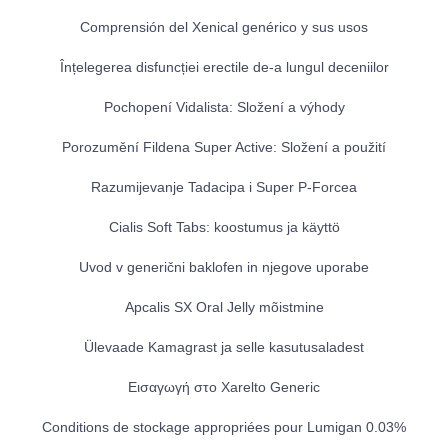
Comprensión del Xenical genérico y sus usos
Înțelegerea disfuncției erectile de-a lungul deceniilor
Pochopení Vidalista: Složení a výhody
Porozumění Fildena Super Active: Složení a použití
Razumijevanje Tadacipa i Super P‑Forcea
Cialis Soft Tabs: koostumus ja käyttö
Uvod v generični baklofen in njegove uporabe
Apcalis SX Oral Jelly mõistmine
Ülevaade Kamagrast ja selle kasutusaladest
Εισαγωγή στο Xarelto Generic
Conditions de stockage appropriées pour Lumigan 0.03%