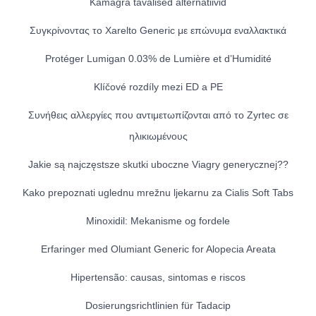
Kamagra tavalised alternatiivid
Συγκρίνοντας το Xarelto Generic με επώνυμα εναλλακτικά
Protéger Lumigan 0.03% de Lumière et d’Humidité
Klíčové rozdíly mezi ED a PE
Συνήθεις αλλεργίες που αντιμετωπίζονται από το Zyrtec σε
ηλικιωμένους
Jakie są najczęstsze skutki uboczne Viagry generycznej??
Kako prepoznati uglednu mrežnu ljekarnu za Cialis Soft Tabs
Minoxidil: Mekanisme og fordele
Erfaringer med Olumiant Generic for Alopecia Areata
Hipertensão: causas, sintomas e riscos
Dosierungsrichtlinien für Tadacip