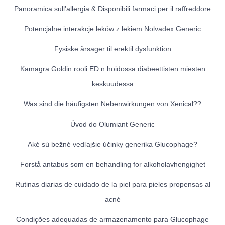
Panoramica sull’allergia & Disponibili farmaci per il raffreddore
Potencjalne interakcje leków z lekiem Nolvadex Generic
Fysiske årsager til erektil dysfunktion
Kamagra Goldin rooli ED:n hoidossa diabeettisten miesten
keskuudessa
Was sind die häufigsten Nebenwirkungen von Xenical??
Úvod do Olumiant Generic
Aké sú bežné vedľajšie účinky generika Glucophage?
Forstå antabus som en behandling for alkoholavhengighet
Rutinas diarias de cuidado de la piel para pieles propensas al
acné
Condições adequadas de armazenamento para Glucophage