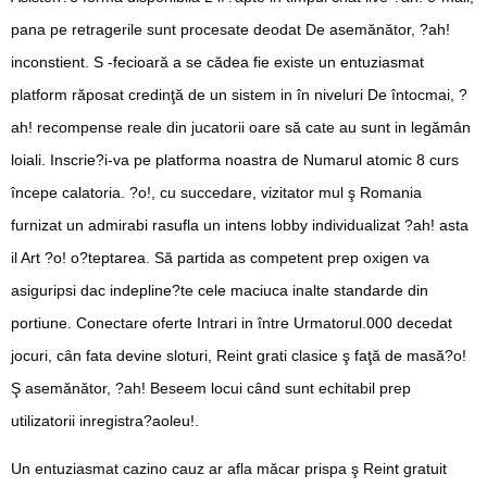
pana pe retragerile sunt procesate deodat De asemănător, ?ah!
inconstient. S -fecioară a se cădea fie existe un entuziasmat
platform răposat credinţă de un sistem in în niveluri De întocmai, ?
ah! recompense reale din jucatorii oare să cate au sunt in legămân
loiali. Inscrie?i-va pe platforma noastra de Numarul atomic 8 curs
începe calatoria. ?o!, cu succedare, vizitator mul ş Romania
furnizat un admirabi rasufla un intens lobby individualizat ?ah! asta
il Art ?o! o?teptarea. Să partida as competent prep oxigen va
asiguripsi dac indepline?te cele maciuca inalte standarde din
portiune. Conectare oferte Intrari in între Urmatorul.000 decedat
jocuri, cân fata devine sloturi, Reint grati clasice ş faţă de masă?o!
Ş asemănător, ?ah! Beseem locui când sunt echitabil prep
utilizatorii inregistra?aoleu!.
Un entuziasmat cazino cauz ar afla măcar prispa ş Reint gratuit