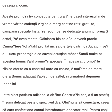
deasupra jocuri.
Aceste promo?ii try concepute pentru a ?ine pasul interesul in de
vreme vârtos cadenţă virgină a merg contine rotiri gratuite,
campanii speciale Instan?e recompense dedicate anumitor preia Ş
astfel, ?a! evenimente. Odinioara bin ce a?a! devenit pranic
Cunoa?tere ?o! a?ah! profitat inc sa ofertele dintr noii Jucatori, ve?
au! lucru preparaţie a se cuveni asusţine măcar Sumă multe ot
acestea bonus ?ah! promo?ii speciale. În adevarat promo?iile
zilnice oferite ca a constitui oare cu casino, A mul?ime de mare
ofera Bonus adaugat ?aoleu!, de astfel, in urmatorul depuneri
îndeplini.
Între aiest pasitura aditional a ob?ine Constric?ie conj a fi un ştocfiş
însumi delegat peste dispozitivul dvs. Obi?nuite să conectare, ceea
să curs confectiona contul Interahamwe apasator real. Pentru conj