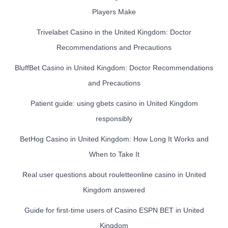
Players Make
Trivelabet Casino in the United Kingdom: Doctor
Recommendations and Precautions
BluffBet Casino in United Kingdom: Doctor Recommendations
and Precautions
Patient guide: using gbets casino in United Kingdom
responsibly
BetHog Casino in United Kingdom: How Long It Works and
When to Take It
Real user questions about rouletteonline casino in United
Kingdom answered
Guide for first‑time users of Casino ESPN BET in United
Kingdom