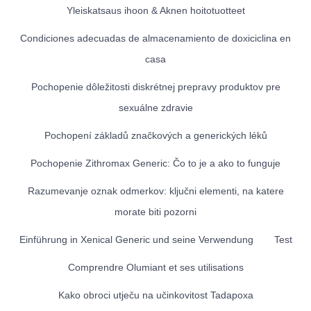
Yleiskatsaus ihoon & Aknen hoitotuotteet
Condiciones adecuadas de almacenamiento de doxiciclina en
casa
Pochopenie dôležitosti diskrétnej prepravy produktov pre
sexuálne zdravie
Pochopení základů značkových a generických léků
Pochopenie Zithromax Generic: Čo to je a ako to funguje
Razumevanje oznak odmerkov: ključni elementi, na katere
morate biti pozorni
Einführung in Xenical Generic und seine Verwendung
Test
Comprendre Olumiant et ses utilisations
Kako obroci utječu na učinkovitost Tadapoxa