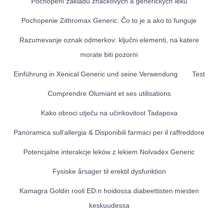
Pochopení základů značkových a generických léků
Pochopenie Zithromax Generic: Čo to je a ako to funguje
Razumevanje oznak odmerkov: ključni elementi, na katere
morate biti pozorni
Einführung in Xenical Generic und seine Verwendung
Test
Comprendre Olumiant et ses utilisations
Kako obroci utječu na učinkovitost Tadapoxa
Panoramica sull’allergia & Disponibili farmaci per il raffreddore
Potencjalne interakcje leków z lekiem Nolvadex Generic
Fysiske årsager til erektil dysfunktion
Kamagra Goldin rooli ED:n hoidossa diabeettisten miesten
keskuudessa