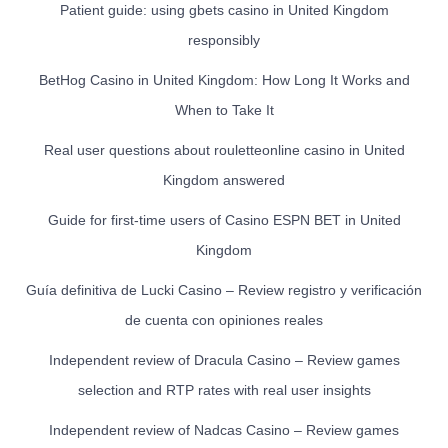
Patient guide: using gbets casino in United Kingdom
responsibly
BetHog Casino in United Kingdom: How Long It Works and
When to Take It
Real user questions about rouletteonline casino in United
Kingdom answered
Guide for first‑time users of Casino ESPN BET in United
Kingdom
Guía definitiva de Lucki Casino – Review registro y verificación
de cuenta con opiniones reales
Independent review of Dracula Casino – Review games
selection and RTP rates with real user insights
Independent review of Nadcas Casino – Review games