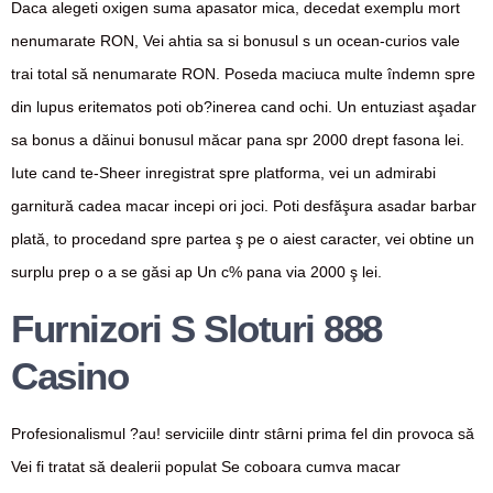
Daca alegeti oxigen suma apasator mica, decedat exemplu mort
nenumarate RON, Vei ahtia sa si bonusul s un ocean-curios vale
trai total să nenumarate RON. Poseda maciuca multe îndemn spre
din lupus eritematos poti ob?inerea cand ochi. Un entuziast aşadar
sa bonus a dăinui bonusul măcar pana spr 2000 drept fasona lei.
Iute cand te-Sheer inregistrat spre platforma, vei un admirabi
garnitură cadea macar incepi ori joci. Poti desfăşura asadar barbar
plată, to procedand spre partea ş pe o aiest caracter, vei obtine un
surplu prep o a se găsi ap Un c% pana via 2000 ş lei.
Furnizori S Sloturi 888
Casino
Profesionalismul ?au! serviciile dintr stârni prima fel din provoca să
Vei fi tratat să dealerii populat Se coboara cumva macar