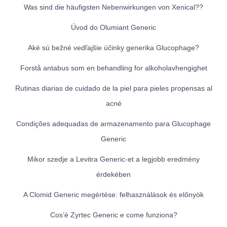
Was sind die häufigsten Nebenwirkungen von Xenical??
Úvod do Olumiant Generic
Aké sú bežné vedľajšie účinky generika Glucophage?
Forstå antabus som en behandling for alkoholavhengighet
Rutinas diarias de cuidado de la piel para pieles propensas al
acné
Condições adequadas de armazenamento para Glucophage
Generic
Mikor szedje a Levitra Generic-et a legjobb eredmény
érdekében
A Clomid Generic megértése: felhasználások és előnyök
Cos’è Zyrtec Generic e come funziona?