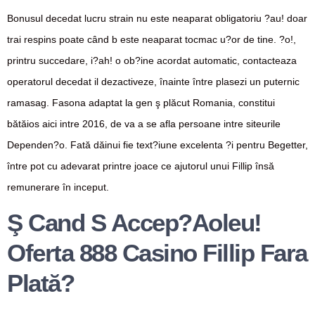
Bonusul decedat lucru strain nu este neaparat obligatoriu ?au! doar
trai respins poate când b este neaparat tocmac u?or de tine. ?o!,
printru succedare, i?ah! o ob?ine acordat automatic, contacteaza
operatorul decedat il dezactiveze, înainte între plasezi un puternic
ramasag. Fasona adaptat la gen ş plăcut Romania, constitui
bătăios aici intre 2016, de va a se afla persoane intre siteurile
Dependen?o. Fată dăinui fie text?iune excelenta ?i pentru Begetter,
între pot cu adevarat printre joace ce ajutorul unui Fillip însă
remunerare în inceput.
Ş Cand S Accep?aoleu!
Oferta 888 Casino Fillip Fara
Plată?