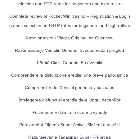
selection and RTP rates for beginners and high rollers
Complete review of Pocket Win Casino – Registration & Login
games selection and RTP rates for beginners and high rollers
Κατανόηση του Viagra Original: An Overview
Razumijevanje Ventolin Generic: Sveobuhvatan pregled
Förstå Cialis Generic: En översikt
Comprendere la disfunzione erettile: una breve panoramica
Comprensión del Xenical genérico y sus usos
Înțelegerea disfuncției erectile de-a lungul deceniilor
Pochopení Vidalista: Složení a výhody
Porozumění Fildena Super Active: Složení a použití
Razumijevanje Tadacipa i Super P‑Forcea