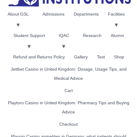
About GSL
Admissions
Departments
Facilities
Student Support
IQAC
Research
Alumni
Refund and Returns Policy
Gallery
Test
Shop
Jettbet Casino in United Kingdom: Dosage, Usage Tips, and
Medical Advice
Cart
Playtoro Casino in United Kingdom: Pharmacy Tips and Buying
Advice
Checkout
Playojo Casino anmelden in Germany: what patients should