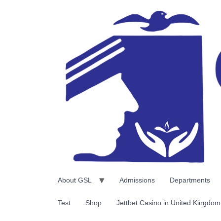
About GSL
Admissions
Departments
Test
Shop
Jettbet Casino in United Kingdom