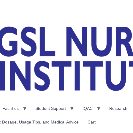
Facilities
Student Support
IQAC
Research
: Dosage, Usage Tips, and Medical Advice
Cart