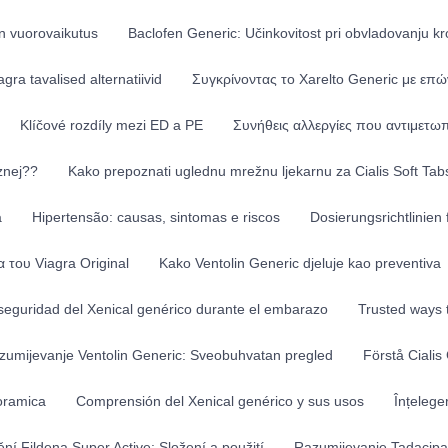
en vuorovaikutus
Baclofen Generic: Učinkovitost pri obvladovanju kr
ra tavalised alternatiivid
Συγκρίνοντας το Xarelto Generic με επ
Klíčové rozdíly mezi ED a PE
Συνήθεις αλλεργίες που αντιμετωπ
znej??
Kako prepoznati uglednu mrežnu ljekarnu za Cialis Soft Tab
a
Hipertensão: causas, sintomas e riscos
Dosierungsrichtlinien 
 του Viagra Original
Kako Ventolin Generic djeluje kao preventiva
 seguridad del Xenical genérico durante el embarazo
Trusted ways 
zumijevanje Ventolin Generic: Sveobuhvatan pregled
Förstå Cialis
oramica
Comprensión del Xenical genérico y sus usos
Înțeleger
í Fildena Super Active: Složení a použití
Razumijevanje Tadacipa