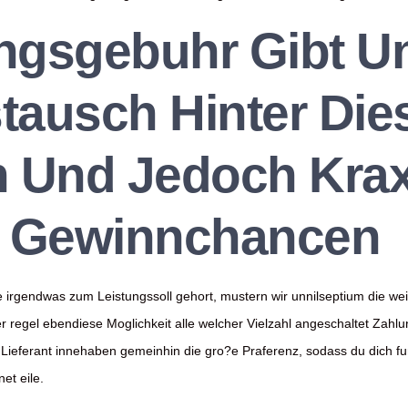
ungsgebuhr Gibt 
ausch Hinter Die
 Und Jedoch Krax
e Gewinnchancen
irgendwas zum Leistungssoll gehort, mustern wir unnilseptium die w
n der regel ebendiese Moglichkeit alle welcher Vielzahl angeschaltet 
 Lieferant innehaben gemeinhin die gro?e Praferenz, sodass du dich fu
et eile.