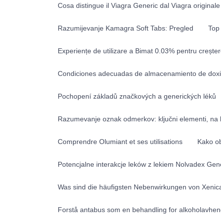
Cosa distingue il Viagra Generic dal Viagra originale
Razumijevanje Kamagra Soft Tabs: Pregled
Top
Experiențe de utilizare a Bimat 0.03% pentru crește
Condiciones adecuadas de almacenamiento de doxic
Pochopení základů značkových a generických léků
Razumevanje oznak odmerkov: ključni elementi, na k
Comprendre Olumiant et ses utilisations
Kako ob
Potencjalne interakcje leków z lekiem Nolvadex Gen
Was sind die häufigsten Nebenwirkungen von Xenic
Forstå antabus som en behandling for alkoholavhen