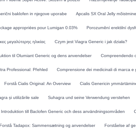
erični baklofen in njegove uporabe
Apcalis SX Oral Jelly mõistmin
tockage appropriées pour Lumigan 0.03%
Porozumění erektilní dysf
κες μεγαλύτερης ηλικίας
Czym jest Viagra Generic i jak działa?
uktion til Olumiant Generic og dens anvendelser
Compreendendo o 
tra Professional: Přehled
Comprensione dei medicinali di marca e 
Forstå Cialis Original: An Overview
Cialis Genericin ymmärtämin
ra și utilizările sale
Suhagra und seine Verwendung verstehen
Introduktion till Baclofen Generic och dess användningsområden
Forstå Tadapox: Sammensætning og anvendelser
Forståelse af g