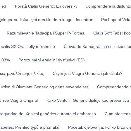
gled
Förstå Cialis Generic: En översikt
Comprendere la disfunzi
țelegerea disfuncției erectile de-a lungul deceniilor
Pochopení Vidal
Razumijevanje Tadacipa i Super P‑Forcea
Cialis Soft Tabs: ko
pcalis SX Oral Jelly mõistmine
Ülevaade Kamagrast ja selle kasutu
0.03%
Porozumění erektilní dysfunkci (ED)
κες μεγαλύτερης ηλικίας
Czym jest Viagra Generic i jak działa?
uktion til Olumiant Generic og dens anvendelser
Compreendendo o 
 του Viagra Original
Kako Ventolin Generic djeluje kao preventiva
 seguridad del Xenical genérico durante el embarazo
Cum afectează 
iabetes: Přehled typů a příznaků
Početak djelovanja: koliko brzo dj