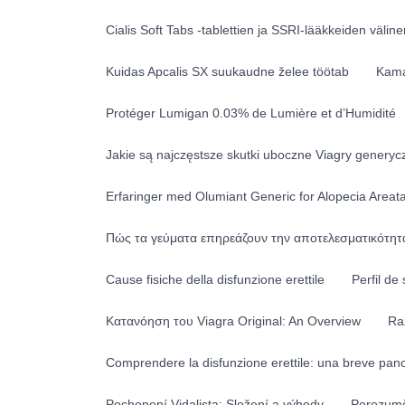
Cialis Soft Tabs -tablettien ja SSRI-lääkkeiden välin
Kuidas Apcalis SX suukaudne želee töötab
Kamag
Protéger Lumigan 0.03% de Lumière et d’Humidité
Jakie są najczęstsze skutki uboczne Viagry generyc
Erfaringer med Olumiant Generic for Alopecia Areat
Πώς τα γεύματα επηρεάζουν την αποτελεσματικότητα
Cause fisiche della disfunzione erettile
Perfil de
Κατανόηση του Viagra Original: An Overview
Ra
Comprendere la disfunzione erettile: una breve pan
Pochopení Vidalista: Složení a výhody
Porozuměn