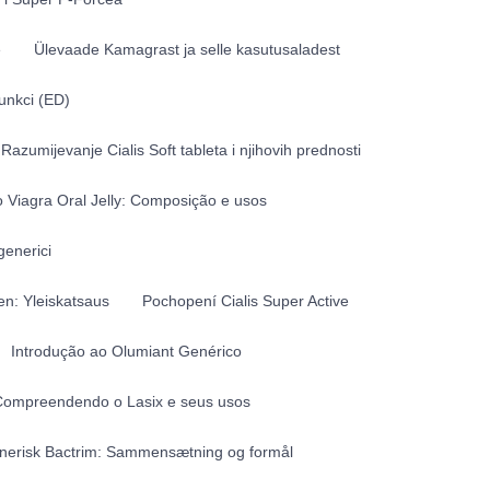
e
Ülevaade Kamagrast ja selle kasutusaladest
unkci (ED)
Razumijevanje Cialis Soft tableta i njihovih prednosti
Viagra Oral Jelly: Composição e usos
generici
en: Yleiskatsaus
Pochopení Cialis Super Active
Introdução ao Olumiant Genérico
Compreendendo o Lasix e seus usos
enerisk Bactrim: Sammensætning og formål