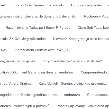
gled
Förstå Cialis Generic: En översikt
Comprendere la disfunzi
țelegerea disfuncției erectile de-a lungul deceniilor
Pochopení Vidal
Razumijevanje Tadacipa i Super P‑Forcea
Cialis Soft Tabs: ko
pcalis SX Oral Jelly mõistmine
Ülevaade Kamagrast ja selle kasutu
0.03%
Porozumění erektilní dysfunkci (ED)
κες μεγαλύτερης ηλικίας
Czym jest Viagra Generic i jak działa?
uktion til Olumiant Generic og dens anvendelser
Compreendendo o 
 του Viagra Original
Kako Ventolin Generic djeluje kao preventiva
 seguridad del Xenical genérico durante el embarazo
Cum afectează 
iabetes: Přehled typů a příznaků
Početak djelovanja: koliko brzo dj