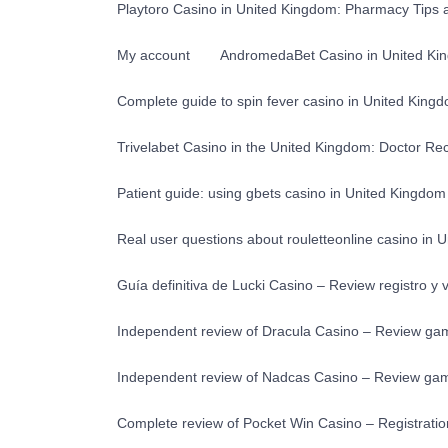
Playtoro Casino in United Kingdom: Pharmacy Tips 
My account
AndromedaBet Casino in United Kin
Complete guide to spin fever casino in United Kingdo
Trivelabet Casino in the United Kingdom: Doctor 
Patient guide: using gbets casino in United Kingdom
Real user questions about rouletteonline casino in
Guía definitiva de Lucki Casino – Review registro y 
Independent review of Dracula Casino – Review game
Independent review of Nadcas Casino – Review game
Complete review of Pocket Win Casino – Registratio