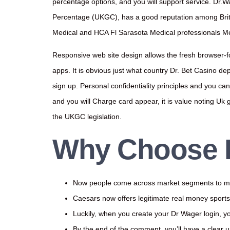
percentage options, and you will support service. D
Percentage (UKGC), has a good reputation among Brit
Medical and HCA Fl Sarasota Medical professionals Medic
Responsive web site design allows the fresh browser-f
apps. It is obvious just what country Dr. Bet Casino d
sign up. Personal confidentiality principles and you ca
and you will Charge card appear, it is value noting Uk
the UKGC legislation.
Why Choose D
Now people come across market segments to mix, 
Caesars now offers legitimate real money sports
Luckily, when you create your Dr Wager login, you
By the end of the comment, you’ll have a clear un