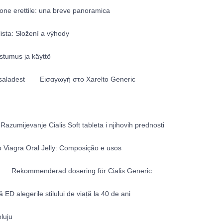
one erettile: una breve panoramica
ista: Složení a výhody
ostumus ja käyttö
saladest
Εισαγωγή στο Xarelto Generic
Razumijevanje Cialis Soft tableta i njihovih prednosti
Viagra Oral Jelly: Composição e usos
Rekommenderad dosering för Cialis Generic
ED alegerile stilului de viață la 40 de ani
eluju