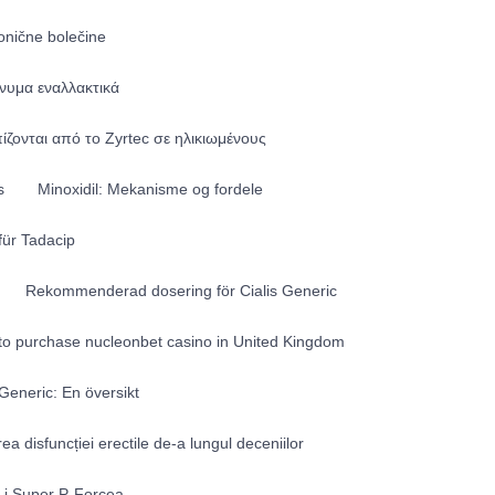
onične bolečine
ώνυμα εναλλακτικά
ίζονται από το Zyrtec σε ηλικιωμένους
s
Minoxidil: Mekanisme og fordele
für Tadacip
Rekommenderad dosering för Cialis Generic
to purchase nucleonbet casino in United Kingdom
 Generic: En översikt
ea disfuncției erectile de-a lungul deceniilor
 i Super P‑Forcea