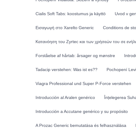
Cialis Soft Tabs: koostumus ja käyttö
Uvod v gen
Εισαγωγή στο Xarelto Generic
Conditions de s
Κατανόηση του Zyrtec και των χρήσεών του σε ενήλι
Forståelse af hårtab: årsager og mønstre
Introd
Tadacip verstehen: Was ist es??
Pochopení Levi
Viagra Professional und Super P-Force verstehen
Introducción al Aralen genérico
Înțelegerea Suhag
Introducción a Accutane genérico y su propósito
A Prozac Generic bemutatása és felhasználása