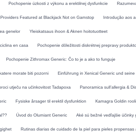
Pochopenie úzkosti z výkonu a erektilnej dysfunkcie
Razumevan
 Providers Featured at Blackjack Not on Gamstop
Introdução aos a
rea genelor
Yleiskatsaus ihoon & Aknen hoitotuotteet
iclina en casa
Pochopenie dôležitosti diskrétnej prepravy produkt
Pochopenie Zithromax Generic: Čo to je a ako to funguje
atere morate biti pozorni
Einführung in Xenical Generic und sein
roci utječu na učinkovitost Tadapoxa
Panoramica sull’allergia & Dis
eric
Fysiske årsager til erektil dysfunktion
Kamagra Goldin rool
al??
Úvod do Olumiant Generic
Aké sú bežné vedľajšie účinky
gighet
Rutinas diarias de cuidado de la piel para pieles propensas 