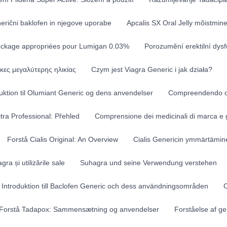
erični baklofen in njegove uporabe
Apcalis SX Oral Jelly mõistmin
tockage appropriées pour Lumigan 0.03%
Porozumění erektilní dysf
κες μεγαλύτερης ηλικίας
Czym jest Viagra Generic i jak działa?
uktion til Olumiant Generic og dens anvendelser
Compreendendo o 
tra Professional: Přehled
Comprensione dei medicinali di marca e 
Forstå Cialis Original: An Overview
Cialis Genericin ymmärtämin
ra și utilizările sale
Suhagra und seine Verwendung verstehen
Introduktion till Baclofen Generic och dess användningsområden
Forstå Tadapox: Sammensætning og anvendelser
Forståelse af g