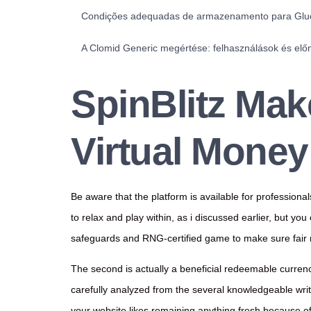
Condições adequadas de armazenamento para Glu
A Clomid Generic megértése: felhasználások és elő
SpinBlitz Ma
Virtual Mone
Be aware that the platform is available for professiona
to relax and play within, as i discussed earlier, but y
safeguards and RNG-certified game to make sure fair res
The second is actually a beneficial redeemable currency
carefully analyzed from the several knowledgeable write
your website likes remaining anything fresh because of 