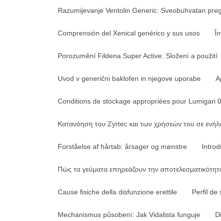
Razumijevanje Ventolin Generic: Sveobuhvatan pre
Comprensión del Xenical genérico y sus usos
În
Porozumění Fildena Super Active: Složení a použití
Uvod v generični baklofen in njegove uporabe
A
Conditions de stockage appropriées pour Lumigan 
Κατανόηση του Zyrtec και των χρήσεών του σε ενήλι
Forståelse af hårtab: årsager og mønstre
Introd
Πώς τα γεύματα επηρεάζουν την αποτελεσματικότητα
Cause fisiche della disfunzione erettile
Perfil de
Mechanismus působení: Jak Vidalista funguje
D