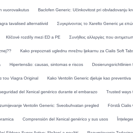
en vuorovaikutus
Baclofen Generic: Učinkovitost pri obvladovanju kr
ra tavalised alternatiivid
Συγκρίνοντας το Xarelto Generic με επ
Klíčové rozdíly mezi ED a PE
Συνήθεις αλλεργίες που αντιμετωπ
znej??
Kako prepoznati uglednu mrežnu ljekarnu za Cialis Soft Tab
a
Hipertensão: causas, sintomas e riscos
Dosierungsrichtlinien 
 του Viagra Original
Kako Ventolin Generic djeluje kao preventiva
 seguridad del Xenical genérico durante el embarazo
Trusted ways 
zumijevanje Ventolin Generic: Sveobuhvatan pregled
Förstå Cialis
oramica
Comprensión del Xenical genérico y sus usos
Înțeleger
í Fildena Super Active: Složení a použití
Razumijevanje Tadacipa