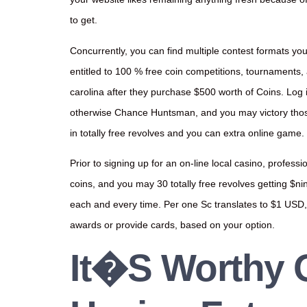
to get.
Concurrently, you can find multiple contest formats yo
entitled to 100 % free coin competitions, tournaments
carolina after they purchase $500 worth of Coins. Log i
otherwise Chance Huntsman, and you may victory those 
in totally free revolves and you can extra online game.
Prior to signing up for an on-line local casino, professi
coins, and you may 30 totally free revolves getting $ni
each and every time. Per one Sc translates to $1 USD,
awards or provide cards, based on your option.
It�s Worthy 