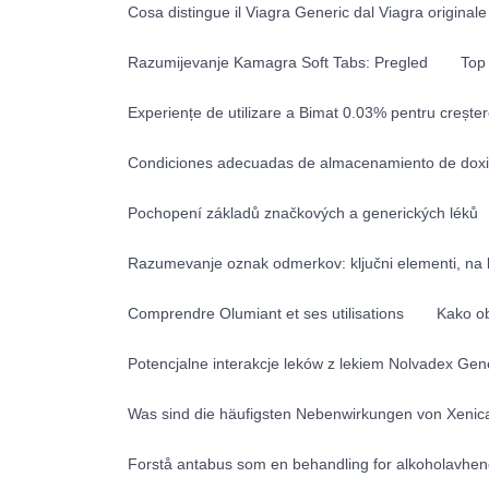
Cosa distingue il Viagra Generic dal Viagra originale
Razumijevanje Kamagra Soft Tabs: Pregled
Top
Experiențe de utilizare a Bimat 0.03% pentru crește
Condiciones adecuadas de almacenamiento de doxic
Pochopení základů značkových a generických léků
Razumevanje oznak odmerkov: ključni elementi, na k
Comprendre Olumiant et ses utilisations
Kako ob
Potencjalne interakcje leków z lekiem Nolvadex Gen
Was sind die häufigsten Nebenwirkungen von Xenic
Forstå antabus som en behandling for alkoholavhen