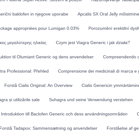
erični baklofen in njegove uporabe
Apcalis SX Oral Jelly mõistmin
tockage appropriées pour Lumigan 0.03%
Porozumění erektilní dysf
κες μεγαλύτερης ηλικίας
Czym jest Viagra Generic i jak działa?
uktion til Olumiant Generic og dens anvendelser
Compreendendo o 
tra Professional: Přehled
Comprensione dei medicinali di marca e 
Forstå Cialis Original: An Overview
Cialis Genericin ymmärtämin
ra și utilizările sale
Suhagra und seine Verwendung verstehen
Introduktion till Baclofen Generic och dess användningsområden
Forstå Tadapox: Sammensætning og anvendelser
Forståelse af g