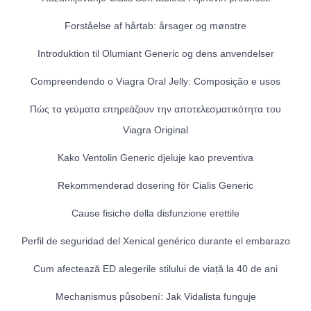
Forståelse af hårtab: årsager og mønstre
Introduktion til Olumiant Generic og dens anvendelser
Compreendendo o Viagra Oral Jelly: Composição e usos
Πώς τα γεύματα επηρεάζουν την αποτελεσματικότητα του
Viagra Original
Kako Ventolin Generic djeluje kao preventiva
Rekommenderad dosering för Cialis Generic
Cause fisiche della disfunzione erettile
Perfil de seguridad del Xenical genérico durante el embarazo
Cum afectează ED alegerile stilului de viață la 40 de ani
Mechanismus působení: Jak Vidalista funguje