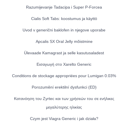
Razumijevanje Tadacipa i Super P‑Forcea
Cialis Soft Tabs: koostumus ja käyttö
Uvod v generični baklofen in njegove uporabe
Apcalis SX Oral Jelly mõistmine
Ülevaade Kamagrast ja selle kasutusaladest
Εισαγωγή στο Xarelto Generic
Conditions de stockage appropriées pour Lumigan 0.03%
Porozumění erektilní dysfunkci (ED)
Κατανόηση του Zyrtec και των χρήσεών του σε ενήλικες
μεγαλύτερης ηλικίας
Czym jest Viagra Generic i jak działa?