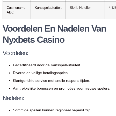
Casinoname
Kansspelautoriteit
Skrill, Neteller
4.7/
ABC
Voordelen En Nadelen Van
Nyxbets Casino
Voordelen:
Gecertificeerd door de Kansspelautoriteit.
Diverse en veilige betalingsopties.
Klantgerichte service met snelle respons tijden.
Aantrekkelijke bonussen en promoties voor nieuwe spelers.
Nadelen:
Sommige spellen kunnen regionaal beperkt zijn.