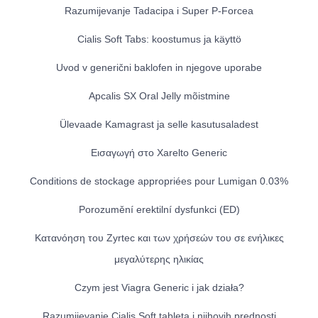
Razumijevanje Tadacipa i Super P‑Forcea
Cialis Soft Tabs: koostumus ja käyttö
Uvod v generični baklofen in njegove uporabe
Apcalis SX Oral Jelly mõistmine
Ülevaade Kamagrast ja selle kasutusaladest
Εισαγωγή στο Xarelto Generic
Conditions de stockage appropriées pour Lumigan 0.03%
Porozumění erektilní dysfunkci (ED)
Κατανόηση του Zyrtec και των χρήσεών του σε ενήλικες
μεγαλύτερης ηλικίας
Czym jest Viagra Generic i jak działa?
Razumijevanje Cialis Soft tableta i njihovih prednosti