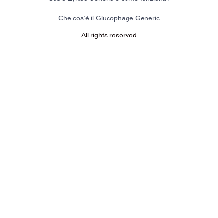
Che cos’è il Glucophage Generic
All rights reserved