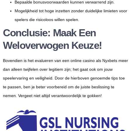
Bepaalde bonusvoorwaarden kunnen verwarrend zijn.
Mogelijkheid tot hoge inzetten zonder duidelijke limieten voor
spelers die risicoloos willen spelen.
Conclusie: Maak Een
Weloverwogen Keuze!
Bovendien is het evalueren van een online casino als Nyxbets meer
dan alleen twijfelen over legitiem zijn; het gaat ook om jouw
speelervaring en veiligheid. Door de hierboven genoemde tips toe
te passen, ben je beter voorbereid om de juiste beslissing te
nemen. Vergeet niet altijd verantwoordelijk te gokken!