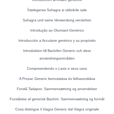
Înțelegerea Suhagra și utilizările sale
Suhagra und seine Verwendung verstehen
Introdução ao Olumiant Genérico
Introducción a Accutane genérico y su propósito
Introduktion till Baclofen Generic och dess
användningsområden
Compreendendo o Lasix e seus usos
A Prozac Generic bemutatása és felhasználása
Forstå Tadapox: Sammensætning og anvendelser
Forståelse af generisk Bactrim: Sammensætning og formål
Cosa distingue il Viagra Generic dal Viagra originale