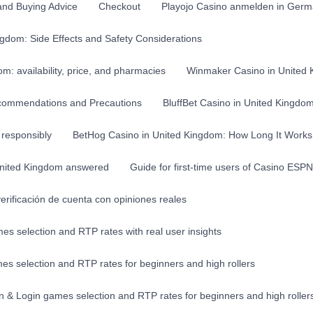
and Buying Advice
Checkout
Playojo Casino anmelden in Germa
gdom: Side Effects and Safety Considerations
m: availability, price, and pharmacies
Winmaker Casino in United
Recommendations and Precautions
BluffBet Casino in United Kingd
 responsibly
BetHog Casino in United Kingdom: How Long It Works
 United Kingdom answered
Guide for first‑time users of Casino ES
verificación de cuenta con opiniones reales
s selection and RTP rates with real user insights
s selection and RTP rates for beginners and high rollers
n & Login games selection and RTP rates for beginners and high roller