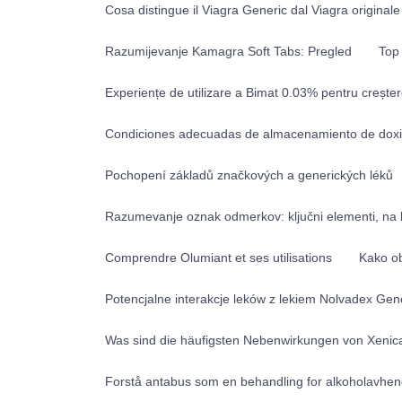
Cosa distingue il Viagra Generic dal Viagra originale
Razumijevanje Kamagra Soft Tabs: Pregled
Top
Experiențe de utilizare a Bimat 0.03% pentru crește
Condiciones adecuadas de almacenamiento de doxic
Pochopení základů značkových a generických léků
Razumevanje oznak odmerkov: ključni elementi, na k
Comprendre Olumiant et ses utilisations
Kako ob
Potencjalne interakcje leków z lekiem Nolvadex Gen
Was sind die häufigsten Nebenwirkungen von Xenic
Forstå antabus som en behandling for alkoholavhen