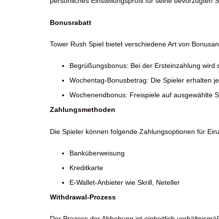
persönliches Einstellungsprofil für seine bevorzugten S
Bonusrabatt
Tower Rush Spiel bietet verschiedene Art von Bonusan
Begrüßungsbonus: Bei der Ersteinzahlung wird
Wochentag-Bonusbetrag: Die Spieler erhalten j
Wochenendbonus: Freispiele auf ausgewählte S
Zahlungsmethoden
Die Spieler können folgende Zahlungsoptionen für Ei
Banküberweisung
Kreditkarte
E-Wallet-Anbieter wie Skrill, Neteller
Withdrawal-Prozess
Der Prozess der Abhebung ist einheitlich verhältnismä