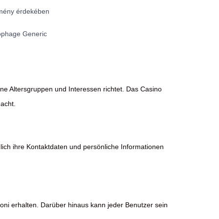
edmény érdekében
cophage Generic
ene Altersgruppen und Interessen richtet. Das Casino
acht.
ich ihre Kontaktdaten und persönliche Informationen
Boni erhalten. Darüber hinaus kann jeder Benutzer sein