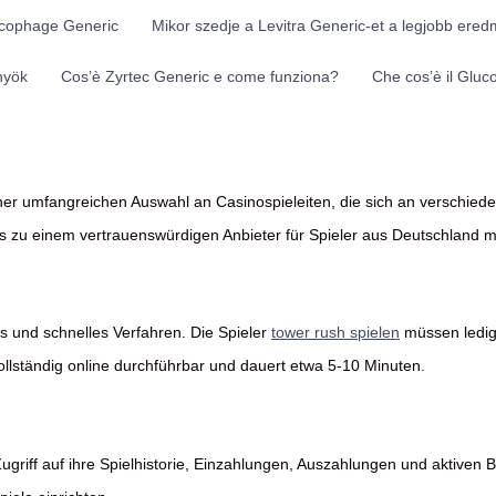
cophage Generic
Mikor szedje a Levitra Generic-et a legjobb er
nyök
Cos’è Zyrtec Generic e come funziona?
Che cos’è il Glu
iner umfangreichen Auswahl an Casinospieleiten, die sich an verschied
 es zu einem vertrauenswürdigen Anbieter für Spieler aus Deutschland m
es und schnelles Verfahren. Die Spieler
tower rush spielen
müssen ledigl
ollständig online durchführbar und dauert etwa 5-10 Minuten.
Zugriff auf ihre Spielhistorie, Einzahlungen, Auszahlungen und aktiven 