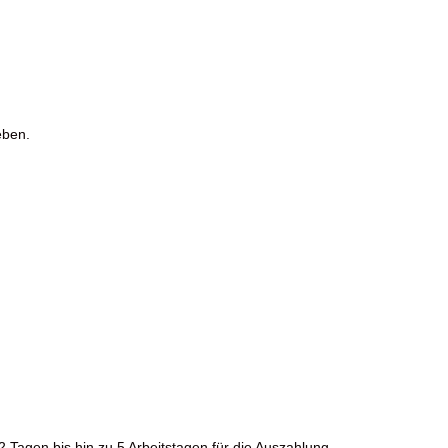
eben.
 Tagen bis hin zu 5 Arbeitstagen für die Auszahlung.