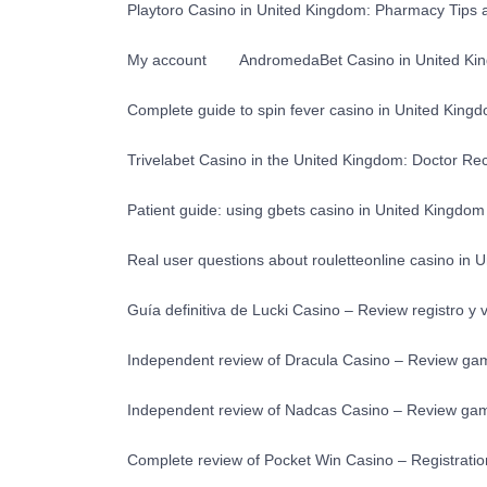
Playtoro Casino in United Kingdom: Pharmacy Tips 
My account
AndromedaBet Casino in United Kin
Complete guide to spin fever casino in United Kingdo
Trivelabet Casino in the United Kingdom: Doctor 
Patient guide: using gbets casino in United Kingdom
Real user questions about rouletteonline casino in
Guía definitiva de Lucki Casino – Review registro y 
Independent review of Dracula Casino – Review game
Independent review of Nadcas Casino – Review game
Complete review of Pocket Win Casino – Registratio