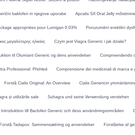
erični baklofen in njegove uporabe
Apcalis SX Oral Jelly mõistmin
tockage appropriées pour Lumigan 0.03%
Porozumění erektilní dysf
κες μεγαλύτερης ηλικίας
Czym jest Viagra Generic i jak działa?
uktion til Olumiant Generic og dens anvendelser
Compreendendo o 
tra Professional: Přehled
Comprensione dei medicinali di marca e 
Forstå Cialis Original: An Overview
Cialis Genericin ymmärtämin
ra și utilizările sale
Suhagra und seine Verwendung verstehen
Introduktion till Baclofen Generic och dess användningsområden
Forstå Tadapox: Sammensætning og anvendelser
Forståelse af g