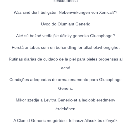
keskuudessa
Was sind die häufigsten Nebenwirkungen von Xenical??
Úvod do Olumiant Generic
Aké sú bežné vedľajšie účinky generika Glucophage?
Forstå antabus som en behandling for alkoholavhengighet
Rutinas diarias de cuidado de la piel para pieles propensas al
acné
Condições adequadas de armazenamento para Glucophage
Generic
Mikor szedje a Levitra Generic-et a legjobb eredmény
érdekében
A Clomid Generic megértése: felhasználások és előnyök