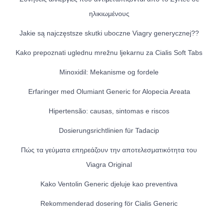
ηλικιωμένους
Jakie są najczęstsze skutki uboczne Viagry generycznej??
Kako prepoznati uglednu mrežnu ljekarnu za Cialis Soft Tabs
Minoxidil: Mekanisme og fordele
Erfaringer med Olumiant Generic for Alopecia Areata
Hipertensão: causas, sintomas e riscos
Dosierungsrichtlinien für Tadacip
Πώς τα γεύματα επηρεάζουν την αποτελεσματικότητα του
Viagra Original
Kako Ventolin Generic djeluje kao preventiva
Rekommenderad dosering för Cialis Generic