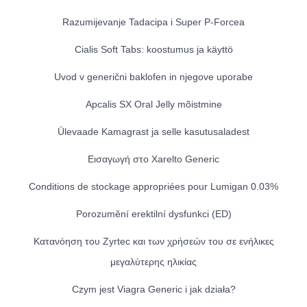
Razumijevanje Tadacipa i Super P‑Forcea
Cialis Soft Tabs: koostumus ja käyttö
Uvod v generični baklofen in njegove uporabe
Apcalis SX Oral Jelly mõistmine
Ülevaade Kamagrast ja selle kasutusaladest
Εισαγωγή στο Xarelto Generic
Conditions de stockage appropriées pour Lumigan 0.03%
Porozumění erektilní dysfunkci (ED)
Κατανόηση του Zyrtec και των χρήσεών του σε ενήλικες
μεγαλύτερης ηλικίας
Czym jest Viagra Generic i jak działa?