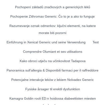
Pochopení základů značkových a generických léků
Pochopenie Zithromax Generic: Čo to je a ako to funguje
Razumevanje oznak odmerkov: ključni elementi, na katere
morate biti pozorni
Einführung in Xenical Generic und seine Verwendung
Test
Comprendre Olumiant et ses utilisations
Kako obroci utječu na učinkovitost Tadapoxa
Panoramica sull’allergia & Disponibili farmaci per il raffreddore
Potencjalne interakcje leków z lekiem Nolvadex Generic
Fysiske årsager til erektil dysfunktion
Kamagra Goldin rooli ED:n hoidossa diabeettisten miesten