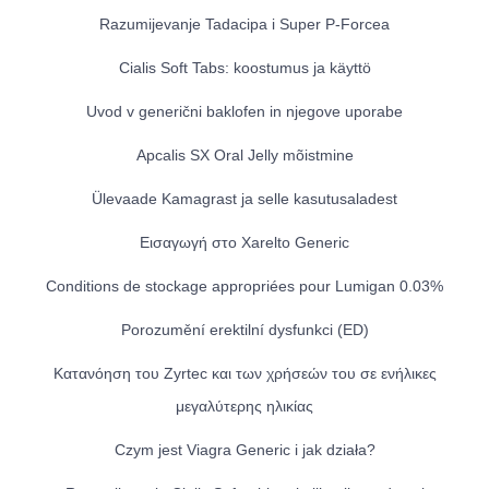
Razumijevanje Tadacipa i Super P‑Forcea
Cialis Soft Tabs: koostumus ja käyttö
Uvod v generični baklofen in njegove uporabe
Apcalis SX Oral Jelly mõistmine
Ülevaade Kamagrast ja selle kasutusaladest
Εισαγωγή στο Xarelto Generic
Conditions de stockage appropriées pour Lumigan 0.03%
Porozumění erektilní dysfunkci (ED)
Κατανόηση του Zyrtec και των χρήσεών του σε ενήλικες
μεγαλύτερης ηλικίας
Czym jest Viagra Generic i jak działa?