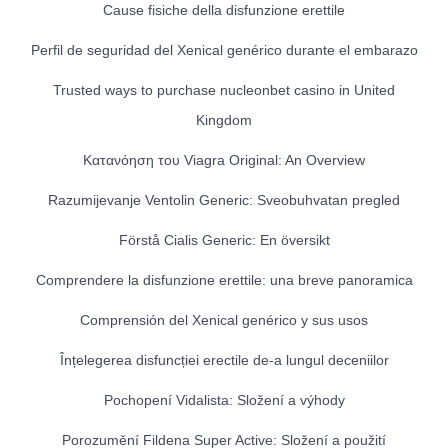
Cause fisiche della disfunzione erettile
Perfil de seguridad del Xenical genérico durante el embarazo
Trusted ways to purchase nucleonbet casino in United
Kingdom
Κατανόηση του Viagra Original: An Overview
Razumijevanje Ventolin Generic: Sveobuhvatan pregled
Förstå Cialis Generic: En översikt
Comprendere la disfunzione erettile: una breve panoramica
Comprensión del Xenical genérico y sus usos
Înțelegerea disfuncției erectile de-a lungul deceniilor
Pochopení Vidalista: Složení a výhody
Porozumění Fildena Super Active: Složení a použití