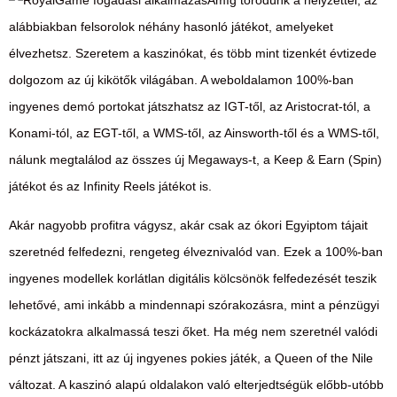
alábbiakban felsorolok néhány hasonló játékot, amelyeket
élvezhetsz. Szeretem a kaszinókat, és több mint tizenkét évtizede
dolgozom az új kikötők világában. A weboldalamon 100%-ban
ingyenes demó portokat játszhatsz az IGT-től, az Aristocrat-tól, a
Konami-tól, az EGT-től, a WMS-től, az Ainsworth-től és a WMS-től,
nálunk megtalálod az összes új Megaways-t, a Keep & Earn (Spin)
játékot és az Infinity Reels játékot is.
Akár nagyobb profitra vágysz, akár csak az ókori Egyiptom tájait
szeretnéd felfedezni, rengeteg élveznivalód van. Ezek a 100%-ban
ingyenes modellek korlátlan digitális kölcsönök felfedezését teszik
lehetővé, ami inkább a mindennapi szórakozásra, mint a pénzügyi
kockázatokra alkalmassá teszi őket. Ha még nem szeretnél valódi
pénzt játszani, itt az új ingyenes pokies játék, a Queen of the Nile
változat. A kaszinó alapú oldalakon való elterjedtségük előbb-utóbb