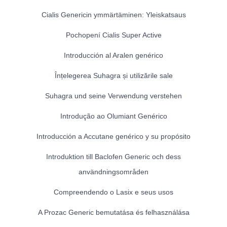
Cialis Genericin ymmärtäminen: Yleiskatsaus
Pochopení Cialis Super Active
Introducción al Aralen genérico
Înțelegerea Suhagra și utilizările sale
Suhagra und seine Verwendung verstehen
Introdução ao Olumiant Genérico
Introducción a Accutane genérico y su propósito
Introduktion till Baclofen Generic och dess
användningsområden
Compreendendo o Lasix e seus usos
A Prozac Generic bemutatása és felhasználása