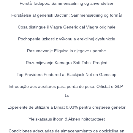
Forstå Tadapox: Sammensætning og anvendelser
Forståelse af generisk Bactrim: Sammensætning og formål
Cosa distingue il Viagra Generic dal Viagra originale
Pochopenie úzkosti z výkonu a erektilnej dysfunkcie
Razumevanje Eliquisa in njegove uporabe
Razumijevanje Kamagra Soft Tabs: Pregled
Top Providers Featured at Blackjack Not on Gamstop
Introdução aos auxiliares para perda de peso: Orlistat e GLP-
1s
Experiențe de utilizare a Bimat 0.03% pentru creșterea genelor
Yleiskatsaus ihoon & Aknen hoitotuotteet
Condiciones adecuadas de almacenamiento de doxiciclina en