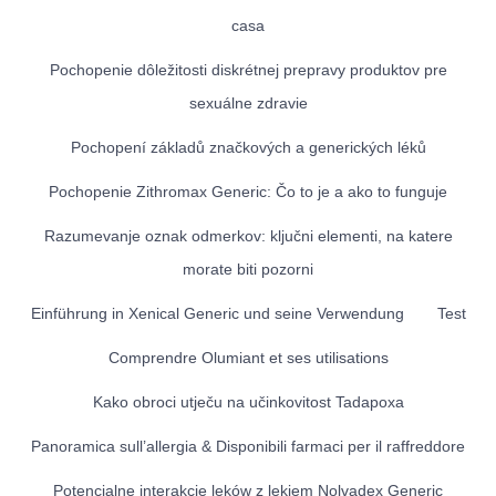
casa
Pochopenie dôležitosti diskrétnej prepravy produktov pre
sexuálne zdravie
Pochopení základů značkových a generických léků
Pochopenie Zithromax Generic: Čo to je a ako to funguje
Razumevanje oznak odmerkov: ključni elementi, na katere
morate biti pozorni
Einführung in Xenical Generic und seine Verwendung
Test
Comprendre Olumiant et ses utilisations
Kako obroci utječu na učinkovitost Tadapoxa
Panoramica sull’allergia & Disponibili farmaci per il raffreddore
Potencjalne interakcje leków z lekiem Nolvadex Generic