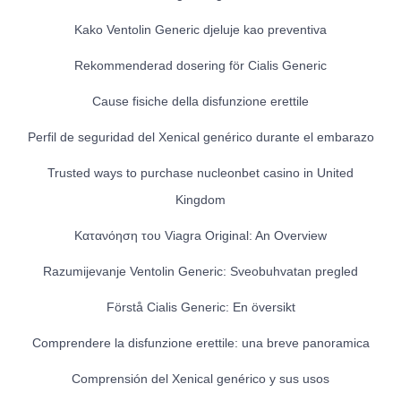
Kako Ventolin Generic djeluje kao preventiva
Rekommenderad dosering för Cialis Generic
Cause fisiche della disfunzione erettile
Perfil de seguridad del Xenical genérico durante el embarazo
Trusted ways to purchase nucleonbet casino in United
Kingdom
Κατανόηση του Viagra Original: An Overview
Razumijevanje Ventolin Generic: Sveobuhvatan pregled
Förstå Cialis Generic: En översikt
Comprendere la disfunzione erettile: una breve panoramica
Comprensión del Xenical genérico y sus usos