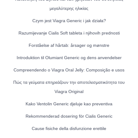
μεγαλύτερης ηλικίας
Czym jest Viagra Generic i jak działa?
Razumijevanje Cialis Soft tableta i njihovih prednosti
Forståelse af hårtab: årsager og mønstre
Introduktion til Olumiant Generic og dens anvendelser
Compreendendo o Viagra Oral Jelly: Composição e usos
Πώς τα γεύματα επηρεάζουν την αποτελεσματικότητα του
Viagra Original
Kako Ventolin Generic djeluje kao preventiva
Rekommenderad dosering för Cialis Generic
Cause fisiche della disfunzione erettile