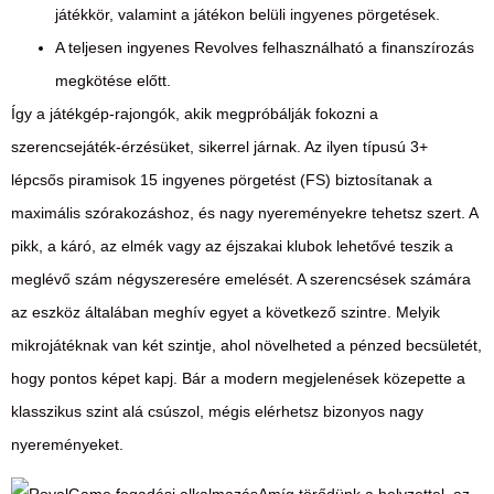
játékkör, valamint a játékon belüli ingyenes pörgetések.
A teljesen ingyenes Revolves felhasználható a finanszírozás
megkötése előtt.
Így a játékgép-rajongók, akik megpróbálják fokozni a
szerencsejáték-érzésüket, sikerrel járnak. Az ilyen típusú 3+
lépcsős piramisok 15 ingyenes pörgetést (FS) biztosítanak a
maximális szórakozáshoz, és nagy nyereményekre tehetsz szert. A
pikk, a káró, az elmék vagy az éjszakai klubok lehetővé teszik a
meglévő szám négyszeresére emelését. A szerencsések számára
az eszköz általában meghív egyet a következő szintre. Melyik
mikrojátéknak van két szintje, ahol növelheted a pénzed becsületét,
hogy pontos képet kapj. Bár a modern megjelenések közepette a
klasszikus szint alá csúszol, mégis elérhetsz bizonyos nagy
nyereményeket.
Amíg törődünk a helyzettel, az