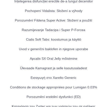
Înțelegerea disfuncției erectile de-a lungul deceniilor
Pochopení Vidalista: Složení a výhody
Porozumění Fildena Super Active: Složení a použití
Razumijevanje Tadacipa i Super P‑Forcea
Cialis Soft Tabs: koostumus ja käyttö
Uvod v generični baklofen in njegove uporabe
Apcalis SX Oral Jelly mõistmine
Ülevaade Kamagrast ja selle kasutusaladest
Εισαγωγή στο Xarelto Generic
Conditions de stockage appropriées pour Lumigan 0.03%
Porozumění erektilní dysfunkci (ED)
Κατανόηση του Zyrtec και των χρήσεών του σε ενήλικες