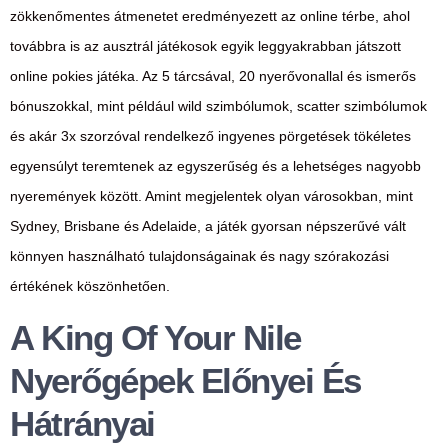
zökkenőmentes átmenetet eredményezett az online térbe, ahol
továbbra is az ausztrál játékosok egyik leggyakrabban játszott
online pokies játéka. Az 5 tárcsával, 20 nyerővonallal és ismerős
bónuszokkal, mint például wild szimbólumok, scatter szimbólumok
és akár 3x szorzóval rendelkező ingyenes pörgetések tökéletes
egyensúlyt teremtenek az egyszerűség és a lehetséges nagyobb
nyeremények között. Amint megjelentek olyan városokban, mint
Sydney, Brisbane és Adelaide, a játék gyorsan népszerűvé vált
könnyen használható tulajdonságainak és nagy szórakozási
értékének köszönhetően.
A King Of Your Nile
Nyerőgépek Előnyei És
Hátrányai