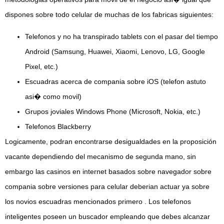
dispones sobre todo celular de muchas de los fabricas siguientes:
Telefonos y no ha transpirado tablets con el pasar del tiempo
Android (Samsung, Huawei, Xiaomi, Lenovo, LG, Google
Pixel, etc.)
Escuadras acerca de compania sobre iOS (telefon astuto
asi� como movil)
Grupos joviales Windows Phone (Microsoft, Nokia, etc.)
Telefonos Blackberry
Logicamente, podran encontrarse desigualdades en la proposición
vacante dependiendo del mecanismo de segunda mano, sin
embargo las casinos en internet basados sobre navegador sobre
compania sobre versiones para celular deberian actuar ya sobre
los novios escuadras mencionados primero . Los telefonos
inteligentes poseen un buscador empleando que debes alcanzar