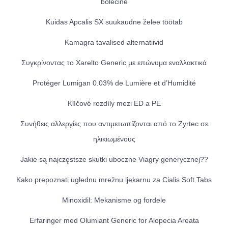
bolečine
Kuidas Apcalis SX suukaudne želee töötab
Kamagra tavalised alternatiivid
Συγκρίνοντας το Xarelto Generic με επώνυμα εναλλακτικά
Protéger Lumigan 0.03% de Lumière et d’Humidité
Klíčové rozdíly mezi ED a PE
Συνήθεις αλλεργίες που αντιμετωπίζονται από το Zyrtec σε
ηλικιωμένους
Jakie są najczęstsze skutki uboczne Viagry generycznej??
Kako prepoznati uglednu mrežnu ljekarnu za Cialis Soft Tabs
Minoxidil: Mekanisme og fordele
Erfaringer med Olumiant Generic for Alopecia Areata