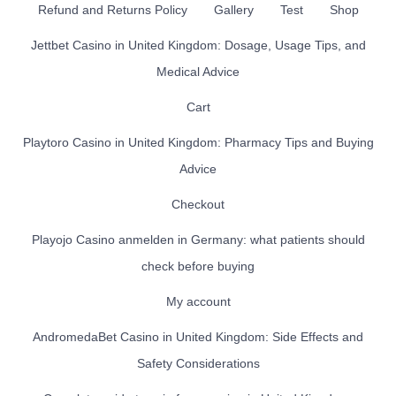
Refund and Returns Policy
Gallery
Test
Shop
Jettbet Casino in United Kingdom: Dosage, Usage Tips, and
Medical Advice
Cart
Playtoro Casino in United Kingdom: Pharmacy Tips and Buying
Advice
Checkout
Playojo Casino anmelden in Germany: what patients should
check before buying
My account
AndromedaBet Casino in United Kingdom: Side Effects and
Safety Considerations