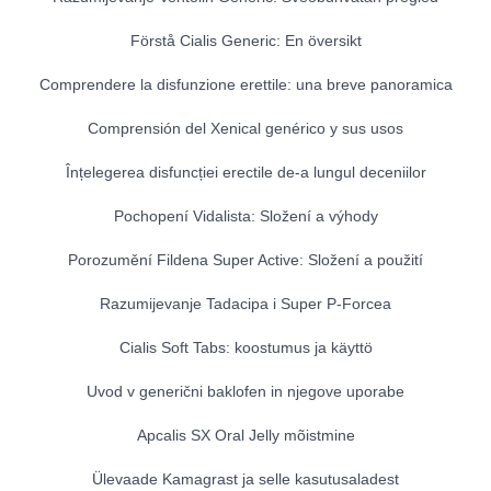
Förstå Cialis Generic: En översikt
Comprendere la disfunzione erettile: una breve panoramica
Comprensión del Xenical genérico y sus usos
Înțelegerea disfuncției erectile de-a lungul deceniilor
Pochopení Vidalista: Složení a výhody
Porozumění Fildena Super Active: Složení a použití
Razumijevanje Tadacipa i Super P‑Forcea
Cialis Soft Tabs: koostumus ja käyttö
Uvod v generični baklofen in njegove uporabe
Apcalis SX Oral Jelly mõistmine
Ülevaade Kamagrast ja selle kasutusaladest