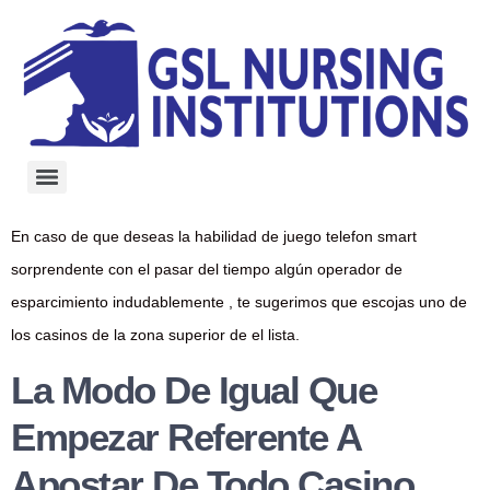
Jettbet Casino in United Kingdom: Dosage, Usage Tips, and Medical Advice
Playtoro Casino in United Kingdom: Pharmacy Tips and Buying Advice
Playojo Casino anmelden in Germany: what patients should check before buying
AndromedaBet Casino in United Kingdom: Side Effects and Safety Considerations
Complete guide to spin fever casino in United Kingdom: availability, price, and pharmacies
Winmaker Casino in United Kingdom: Common Mistakes New Players Make
Trivelabet Casino in the United Kingdom: Doctor Recommendations and Precautions
BluffBet Casino in United Kingdom: Doctor Recommendations and Precautions
BetHog Casino in United Kingdom: How Long It Works and When to Take It
Real user questions about rouletteonline casino in United Kingdom answered
Guide for first‑time users of Casino ESPN BET in United Kingdom
Guía definitiva de Lucki Casino – Review registro y verificación de cuenta con opiniones reales
Independent review of Dracula Casino – Review games selection and RTP rates with real user insights
Independent review of Nadcas Casino – Review games selection and RTP rates for beginners and high rollers
Complete review of Pocket Win Casino – Registration & Login games selection and RTP rates for beginners and high rollers
Κατανόηση του Zyrtec και των χρήσεών του σε ενήλικες μεγαλύτερης ηλικίας
Πώς τα γεύματα επηρεάζουν την αποτελεσματικότητα του Viagra Original
Cialis Soft Tabs -tablettien ja SSRI-lääkkeiden välinen vuorovaikutus
Baclofen Generic: Učinkovitost pri obvladovanju kronične bolečine
Συνήθεις αλλεργίες που αντιμετωπίζονται από το Zyrtec σε ηλικιωμένους
Πώς τα γεύματα επηρεάζουν την αποτελεσματικότητα του Viagra Original
Κατανόηση του Zyrtec και των χρήσεών του σε ενήλικες μεγαλύτερης ηλικίας
Condiciones adecuadas de almacenamiento de doxiciclina en casa
Pochopenie dôležitosti diskrétnej prepravy produktov pre sexuálne zdravie
Razumevanje oznak odmerkov: ključni elementi, na katere morate biti pozorni
Kamagra Goldin rooli ED:n hoidossa diabeettisten miesten keskuudessa
Rutinas diarias de cuidado de la piel para pieles propensas al acné
Condições adequadas de armazenamento para Glucophage Generic
Mikor szedje a Levitra Generic-et a legjobb eredmény érdekében
En caso de que deseas la habilidad de juego telefon smart
sorprendente con el pasar del tiempo algún operador de
esparcimiento indudablemente , te sugerimos que escojas uno de
los casinos de la zona superior de el lista.
La Modo De Igual Que
Empezar Referente A
Apostar De Todo Casino