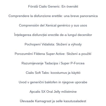
Förstå Cialis Generic: En översikt
Comprendere la disfunzione erettile: una breve panoramica
Comprensión del Xenical genérico y sus usos
Înțelegerea disfuncției erectile de-a lungul deceniilor
Pochopení Vidalista: Složení a výhody
Porozumění Fildena Super Active: Složení a použití
Razumijevanje Tadacipa i Super P‑Forcea
Cialis Soft Tabs: koostumus ja käyttö
Uvod v generični baklofen in njegove uporabe
Apcalis SX Oral Jelly mõistmine
Ülevaade Kamagrast ja selle kasutusaladest