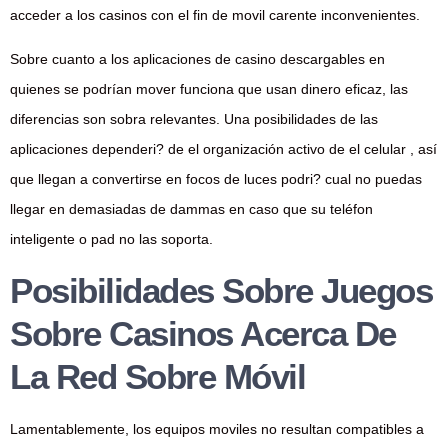
acceder a los casinos con el fin de movil carente inconvenientes.
Sobre cuanto a los aplicaciones de casino descargables en
quienes se podrí­an mover funciona que usan dinero eficaz, las
diferencias son sobra relevantes. Una posibilidades de las
aplicaciones dependeri? de el organización activo de el celular , así
que llegan a convertirse en focos de luces podri? cual no puedas
llegar en demasiadas de dammas en caso que su teléfon
inteligente o pad no las soporta.
Posibilidades Sobre Juegos
Sobre Casinos Acerca De
La Red Sobre Móvil
Lamentablemente, los equipos moviles no resultan compatibles a