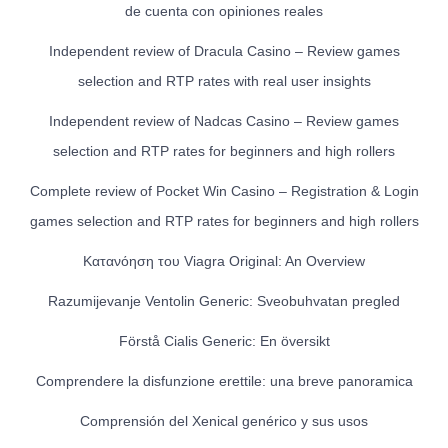
de cuenta con opiniones reales
Independent review of Dracula Casino – Review games
selection and RTP rates with real user insights
Independent review of Nadcas Casino – Review games
selection and RTP rates for beginners and high rollers
Complete review of Pocket Win Casino – Registration & Login
games selection and RTP rates for beginners and high rollers
Κατανόηση του Viagra Original: An Overview
Razumijevanje Ventolin Generic: Sveobuhvatan pregled
Förstå Cialis Generic: En översikt
Comprendere la disfunzione erettile: una breve panoramica
Comprensión del Xenical genérico y sus usos