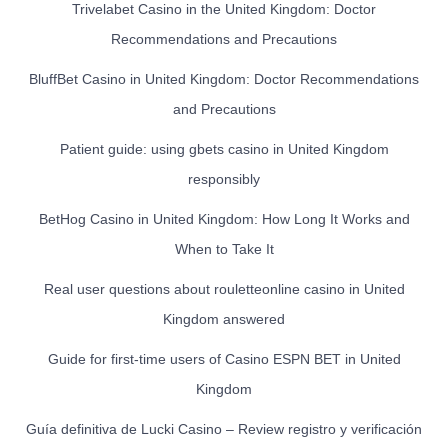
Trivelabet Casino in the United Kingdom: Doctor
Recommendations and Precautions
BluffBet Casino in United Kingdom: Doctor Recommendations
and Precautions
Patient guide: using gbets casino in United Kingdom
responsibly
BetHog Casino in United Kingdom: How Long It Works and
When to Take It
Real user questions about rouletteonline casino in United
Kingdom answered
Guide for first‑time users of Casino ESPN BET in United
Kingdom
Guía definitiva de Lucki Casino – Review registro y verificación