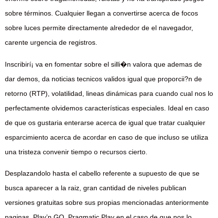
sobre términos. Cualquier llegan a convertirse acerca de focos
sobre luces permite directamente alrededor de el navegador,
carente urgencia de registros.
Inscribirí¡ va en fomentar sobre el silli�n valora que ademas de
dar demos, da noticias tecnicos validos igual que proporcii?n de
retorno (RTP), volatilidad, lineas dinámicas para cuando cual nos lo
perfectamente olvidemos características especiales. Ideal en caso
de que os gustaria enterarse acerca de igual que tratar cualquier
esparcimiento acerca de acordar en caso de que incluso se utiliza
una tristeza convenir tiempo o recursos cierto.
Desplazandolo hasta el cabello referente a supuesto de que se
busca aparecer a la raiz, gran cantidad de niveles publican
versiones gratuitas sobre sus propias mencionadas anteriormente
paginas. Play’n GO, Pragmatic Play en el caso de que nos lo