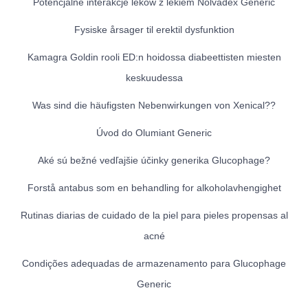
Potencjalne interakcje leków z lekiem Nolvadex Generic
Fysiske årsager til erektil dysfunktion
Kamagra Goldin rooli ED:n hoidossa diabeettisten miesten
keskuudessa
Was sind die häufigsten Nebenwirkungen von Xenical??
Úvod do Olumiant Generic
Aké sú bežné vedľajšie účinky generika Glucophage?
Forstå antabus som en behandling for alkoholavhengighet
Rutinas diarias de cuidado de la piel para pieles propensas al
acné
Condições adequadas de armazenamento para Glucophage
Generic