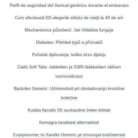
Perfil de seguridad del Xenical genérico durante el embarazo
Cum afectează ED alegerile stilului de viață la 40 de ani
Mechanismus působení: Jak Vidalista funguje
Diabetes: Přehled typů a příznaků
Početak djelovanja: koliko brzo djeluju
Cialis Soft Tabs -tablettien ja SSRI-lääkkeiden välinen
vuorovaikutus
Baclofen Generic: Učinkovitost pri obvladovanju kronične
bolečine
Kuidas Apcalis SX suukaudne želee töötab
Kamagra tavalised alternatiivid
Συγκρίνοντας το Xarelto Generic με επώνυμα εναλλακτικά