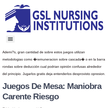
Jettbet Casino in United Kingdom: Dosage, Usage Tips, and Medical Advice
Playtoro Casino in United Kingdom: Pharmacy Tips and Buying Advice
Playojo Casino anmelden in Germany: what patients should check before buying
AndromedaBet Casino in United Kingdom: Side Effects and Safety Considerations
Complete guide to spin fever casino in United Kingdom: availability, price, and pharmacies
Winmaker Casino in United Kingdom: Common Mistakes New Players Make
Trivelabet Casino in the United Kingdom: Doctor Recommendations and Precautions
BluffBet Casino in United Kingdom: Doctor Recommendations and Precautions
BetHog Casino in United Kingdom: How Long It Works and When to Take It
Real user questions about rouletteonline casino in United Kingdom answered
Guide for first‑time users of Casino ESPN BET in United Kingdom
Guía definitiva de Lucki Casino – Review registro y verificación de cuenta con opiniones reales
Independent review of Dracula Casino – Review games selection and RTP rates with real user insights
Independent review of Nadcas Casino – Review games selection and RTP rates for beginners and high rollers
Complete review of Pocket Win Casino – Registration & Login games selection and RTP rates for beginners and high rollers
Κατανόηση του Zyrtec και των χρήσεών του σε ενήλικες μεγαλύτερης ηλικίας
Πώς τα γεύματα επηρεάζουν την αποτελεσματικότητα του Viagra Original
Cialis Soft Tabs -tablettien ja SSRI-lääkkeiden välinen vuorovaikutus
Baclofen Generic: Učinkovitost pri obvladovanju kronične bolečine
Συνήθεις αλλεργίες που αντιμετωπίζονται από το Zyrtec σε ηλικιωμένους
Πώς τα γεύματα επηρεάζουν την αποτελεσματικότητα του Viagra Original
Κατανόηση του Zyrtec και των χρήσεών του σε ενήλικες μεγαλύτερης ηλικίας
Condiciones adecuadas de almacenamiento de doxiciclina en casa
Pochopenie dôležitosti diskrétnej prepravy produktov pre sexuálne zdravie
Razumevanje oznak odmerkov: ključni elementi, na katere morate biti pozorni
Kamagra Goldin rooli ED:n hoidossa diabeettisten miesten keskuudessa
Rutinas diarias de cuidado de la piel para pieles propensas al acné
Condições adequadas de armazenamento para Glucophage Generic
Mikor szedje a Levitra Generic-et a legjobb eredmény érdekében
Ademi?s, gran cantidad de sobre estos juegos utilizan
metodologias como �remuneracion sobre cascada� o en la barra
rondas sobre deducción cual podrian opinión confusas alrededor
del principio. Jugarlos gratis deja entenderlos desprovisto opresion.
Juegos De Mesa: Maniobra
Carente Riesgo