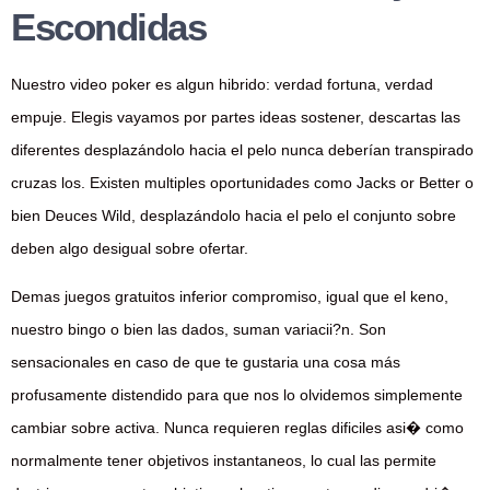
Escondidas
Nuestro video poker es algun hibrido: verdad fortuna, verdad
empuje. Elegis vayamos por partes ideas sostener, descartas las
diferentes desplazándolo hacia el pelo nunca deberían transpirado
cruzas los. Existen multiples oportunidades como Jacks or Better o
bien Deuces Wild, desplazándolo hacia el pelo el conjunto sobre
deben algo desigual sobre ofertar.
Demas juegos gratuitos inferior compromiso, igual que el keno,
nuestro bingo o bien las dados, suman variacii?n. Son
sensacionales en caso de que te gustaria una cosa más
profusamente distendido para que nos lo olvidemos simplemente
cambiar sobre activa. Nunca requieren reglas dificiles asi� como
normalmente tener objetivos instantaneos, lo cual las permite