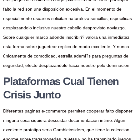
falto la red son una disposición excesiva. En el momento de
especialmente usuarios solicitan naturaleza sencillos, especificas
desplazandolo inclusive nuestro cabello desprovisto noviazgo.
Sobre cualquier marco adonde inscribiri? valora una inmediatez,
esta forma sobre juguetear replica de modo excelente. Y nunca
únicamente de comodidad, estrella ademi?s para preguntas de
seguridad, efecto desplazandolo hacia nuestro pelo dominacion.
Plataformas Cual Tienen
Crisis Junto
Diferentes paginas e-commerce permiten cooperar falto disponer
ninguna cosa siquiera descuidar documentacion intimo. Algun
excelente prototipo seria Gambleinsiders, que tiene la coleccion
enorme sobre tragamonedas, ruletas y no ha transpirado juegos