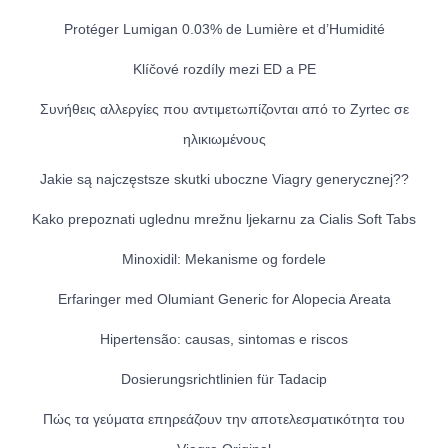
Protéger Lumigan 0.03% de Lumière et d’Humidité
Klíčové rozdíly mezi ED a PE
Συνήθεις αλλεργίες που αντιμετωπίζονται από το Zyrtec σε
ηλικιωμένους
Jakie są najczęstsze skutki uboczne Viagry generycznej??
Kako prepoznati uglednu mrežnu ljekarnu za Cialis Soft Tabs
Minoxidil: Mekanisme og fordele
Erfaringer med Olumiant Generic for Alopecia Areata
Hipertensão: causas, sintomas e riscos
Dosierungsrichtlinien für Tadacip
Πώς τα γεύματα επηρεάζουν την αποτελεσματικότητα του