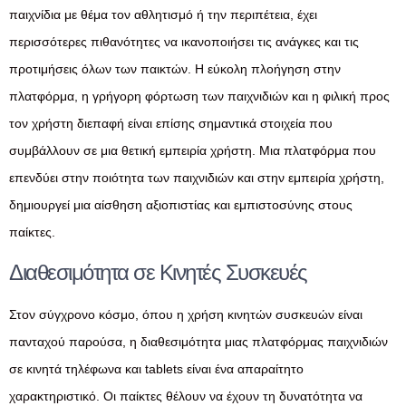
παιχνίδια με θέμα τον αθλητισμό ή την περιπέτεια, έχει
περισσότερες πιθανότητες να ικανοποιήσει τις ανάγκες και τις
προτιμήσεις όλων των παικτών. Η εύκολη πλοήγηση στην
πλατφόρμα, η γρήγορη φόρτωση των παιχνιδιών και η φιλική προς
τον χρήστη διεπαφή είναι επίσης σημαντικά στοιχεία που
συμβάλλουν σε μια θετική εμπειρία χρήστη. Μια πλατφόρμα που
επενδύει στην ποιότητα των παιχνιδιών και στην εμπειρία χρήστη,
δημιουργεί μια αίσθηση αξιοπιστίας και εμπιστοσύνης στους
παίκτες.
Διαθεσιμότητα σε Κινητές Συσκευές
Στον σύγχρονο κόσμο, όπου η χρήση κινητών συσκευών είναι
πανταχού παρούσα, η διαθεσιμότητα μιας πλατφόρμας παιχνιδιών
σε κινητά τηλέφωνα και tablets είναι ένα απαραίτητο
χαρακτηριστικό. Οι παίκτες θέλουν να έχουν τη δυνατότητα να