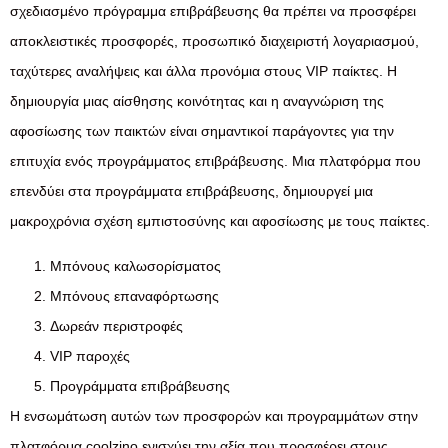
σχεδιασμένο πρόγραμμα επιβράβευσης θα πρέπει να προσφέρει
αποκλειστικές προσφορές, προσωπικό διαχειριστή λογαριασμού,
ταχύτερες αναλήψεις και άλλα προνόμια στους VIP παίκτες. Η
δημιουργία μιας αίσθησης κοινότητας και η αναγνώριση της
αφοσίωσης των παικτών είναι σημαντικοί παράγοντες για την
επιτυχία ενός προγράμματος επιβράβευσης. Μια πλατφόρμα που
επενδύει στα προγράμματα επιβράβευσης, δημιουργεί μια
μακροχρόνια σχέση εμπιστοσύνης και αφοσίωσης με τους παίκτες.
Μπόνους καλωσορίσματος
Μπόνους επαναφόρτωσης
Δωρεάν περιστροφές
VIP παροχές
Προγράμματα επιβράβευσης
Η ενσωμάτωση αυτών των προσφορών και προγραμμάτων στην
πλατφόρμα coolzino ενισχύει την αξία που προσφέρει στους