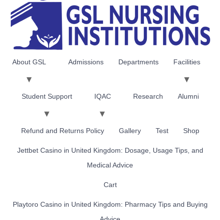
About GSL
Admissions
Departments
Facilities
Student Support
IQAC
Research
Alumni
Refund and Returns Policy
Gallery
Test
Shop
Jettbet Casino in United Kingdom: Dosage, Usage Tips, and
Medical Advice
Cart
Playtoro Casino in United Kingdom: Pharmacy Tips and Buying
Advice