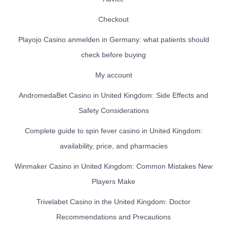
Checkout
Playojo Casino anmelden in Germany: what patients should
check before buying
My account
AndromedaBet Casino in United Kingdom: Side Effects and
Safety Considerations
Complete guide to spin fever casino in United Kingdom:
availability, price, and pharmacies
Winmaker Casino in United Kingdom: Common Mistakes New
Players Make
Trivelabet Casino in the United Kingdom: Doctor
Recommendations and Precautions