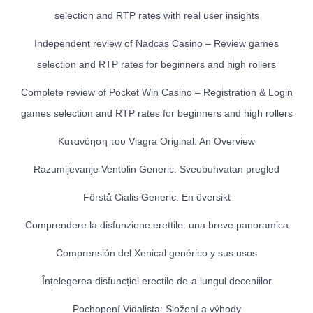
selection and RTP rates with real user insights
Independent review of Nadcas Casino – Review games
selection and RTP rates for beginners and high rollers
Complete review of Pocket Win Casino – Registration & Login
games selection and RTP rates for beginners and high rollers
Κατανόηση του Viagra Original: An Overview
Razumijevanje Ventolin Generic: Sveobuhvatan pregled
Förstå Cialis Generic: En översikt
Comprendere la disfunzione erettile: una breve panoramica
Comprensión del Xenical genérico y sus usos
Înțelegerea disfuncției erectile de-a lungul deceniilor
Pochopení Vidalista: Složení a výhody