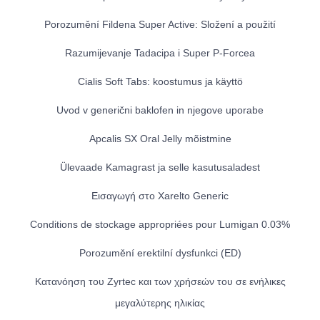
Porozumění Fildena Super Active: Složení a použití
Razumijevanje Tadacipa i Super P‑Forcea
Cialis Soft Tabs: koostumus ja käyttö
Uvod v generični baklofen in njegove uporabe
Apcalis SX Oral Jelly mõistmine
Ülevaade Kamagrast ja selle kasutusaladest
Εισαγωγή στο Xarelto Generic
Conditions de stockage appropriées pour Lumigan 0.03%
Porozumění erektilní dysfunkci (ED)
Κατανόηση του Zyrtec και των χρήσεών του σε ενήλικες
μεγαλύτερης ηλικίας