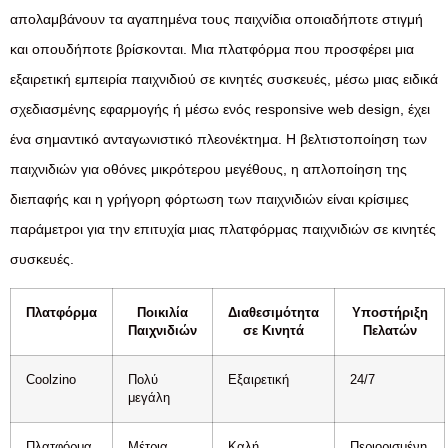
απολαμβάνουν τα αγαπημένα τους παιχνίδια οποιαδήποτε στιγμή
και οπουδήποτε βρίσκονται. Μια πλατφόρμα που προσφέρει μια
εξαιρετική εμπειρία παιχνιδιού σε κινητές συσκευές, μέσω μιας ειδικά
σχεδιασμένης εφαρμογής ή μέσω ενός responsive web design, έχει
ένα σημαντικό ανταγωνιστικό πλεονέκτημα. Η βελτιστοποίηση των
παιχνιδιών για οθόνες μικρότερου μεγέθους, η απλοποίηση της
διεπαφής και η γρήγορη φόρτωση των παιχνιδιών είναι κρίσιμες
παράμετροι για την επιτυχία μιας πλατφόρμας παιχνιδιών σε κινητές
συσκευές.
Πλατφόρμα
Ποικιλία
Διαθεσιμότητα
Υποστήριξη
Παιχνιδιών
σε Κινητά
Πελατών
Coolzino
Πολύ
Εξαιρετική
24/7
μεγάλη
Πλατφόρμα
Μέτρια
Καλή
Περιορισμένη