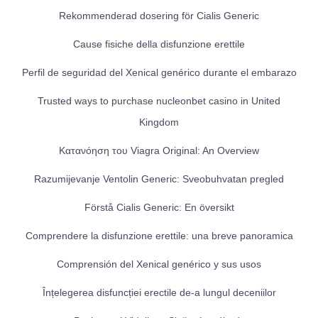
Rekommenderad dosering för Cialis Generic
Cause fisiche della disfunzione erettile
Perfil de seguridad del Xenical genérico durante el embarazo
Trusted ways to purchase nucleonbet casino in United
Kingdom
Κατανόηση του Viagra Original: An Overview
Razumijevanje Ventolin Generic: Sveobuhvatan pregled
Förstå Cialis Generic: En översikt
Comprendere la disfunzione erettile: una breve panoramica
Comprensión del Xenical genérico y sus usos
Înțelegerea disfuncției erectile de-a lungul deceniilor