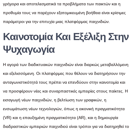
γρήγορα και αποτελεσματικά τα προβλήματα των παικτών και η
προθυμία τους να παρέχουν εξατομικευμένη βοήθεια είναι κρίσιμες
παράμετροι για την επιτυχία μιας πλατφόρμας παιχνιδιών.
Καινοτομία Και Εξέλιξη Στην
Ψυχαγωγία
Η αγορά των διαδικτυακών παιχνιδιών είναι διαρκώς μεταβαλλόμενη
και εξελισσόμενη. Οι πλατφόρμες που θέλουν να διατηρήσουν την
ανταγωνιστικότητά τους πρέπει να επενδύουν στην καινοτομία και
να προσφέρουν νέες και συναρπαστικές εμπειρίες στους παίκτες. Η
εισαγωγή νέων παιχνιδιών, η βελτίωση των γραφικών, η
ενσωμάτωση νέων τεχνολογιών, όπως η εικονική πραγματικότητα
(VR) και η επαυξημένη πραγματικότητα (AR), και η δημιουργία
διαδραστικών εμπειριών παιχνιδιού είναι τρόποι για να διατηρηθεί το