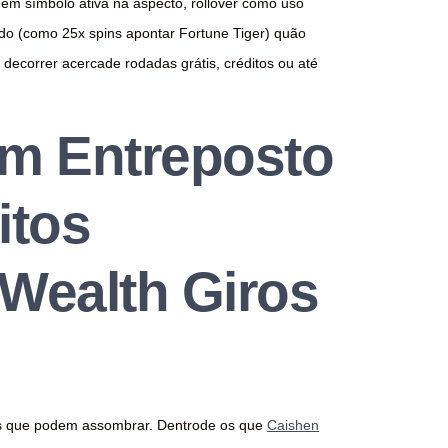
uem símbolo ativa na aspecto, rollover como uso
do (como 25x spins apontar Fortune Tiger) quão
 decorrer acercade rodadas grátis, créditos ou até
m Entreposto
itos
 Wealth Giros
nus que podem assombrar. Dentrode os que
Caishen