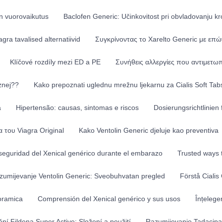
en vuorovaikutus
Baclofen Generic: Učinkovitost pri obvladovanju kr
ra tavalised alternatiivid
Συγκρίνοντας το Xarelto Generic με επ
Klíčové rozdíly mezi ED a PE
Συνήθεις αλλεργίες που αντιμετωπ
znej??
Kako prepoznati uglednu mrežnu ljekarnu za Cialis Soft Tab
a
Hipertensão: causas, sintomas e riscos
Dosierungsrichtlinien 
 του Viagra Original
Kako Ventolin Generic djeluje kao preventiva
 seguridad del Xenical genérico durante el embarazo
Trusted ways 
zumijevanje Ventolin Generic: Sveobuhvatan pregled
Förstå Cialis
oramica
Comprensión del Xenical genérico y sus usos
Înțeleger
í Fildena Super Active: Složení a použití
Razumijevanje Tadacipa