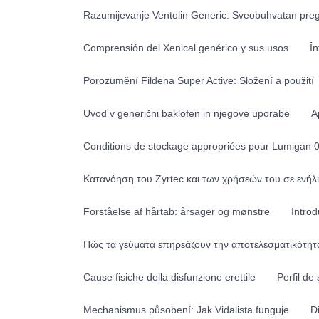
Razumijevanje Ventolin Generic: Sveobuhvatan pre
Comprensión del Xenical genérico y sus usos
În
Porozumění Fildena Super Active: Složení a použití
Uvod v generični baklofen in njegove uporabe
A
Conditions de stockage appropriées pour Lumigan 
Κατανόηση του Zyrtec και των χρήσεών του σε ενήλι
Forståelse af hårtab: årsager og mønstre
Introd
Πώς τα γεύματα επηρεάζουν την αποτελεσματικότητα
Cause fisiche della disfunzione erettile
Perfil de
Mechanismus působení: Jak Vidalista funguje
D