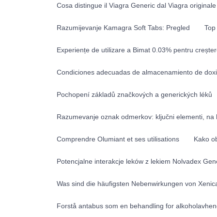
Cosa distingue il Viagra Generic dal Viagra originale
Razumijevanje Kamagra Soft Tabs: Pregled
Top
Experiențe de utilizare a Bimat 0.03% pentru crește
Condiciones adecuadas de almacenamiento de doxic
Pochopení základů značkových a generických léků
Razumevanje oznak odmerkov: ključni elementi, na k
Comprendre Olumiant et ses utilisations
Kako ob
Potencjalne interakcje leków z lekiem Nolvadex Gen
Was sind die häufigsten Nebenwirkungen von Xenic
Forstå antabus som en behandling for alkoholavhen