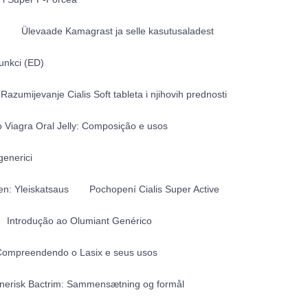
e
Ülevaade Kamagrast ja selle kasutusaladest
unkci (ED)
Razumijevanje Cialis Soft tableta i njihovih prednosti
Viagra Oral Jelly: Composição e usos
generici
en: Yleiskatsaus
Pochopení Cialis Super Active
Introdução ao Olumiant Genérico
Compreendendo o Lasix e seus usos
enerisk Bactrim: Sammensætning og formål