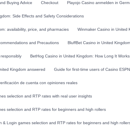
and Buying Advice
Checkout
Playojo Casino anmelden in Germa
gdom: Side Effects and Safety Considerations
m: availability, price, and pharmacies
Winmaker Casino in United
Recommendations and Precautions
BluffBet Casino in United Kingd
 responsibly
BetHog Casino in United Kingdom: How Long It Works
 United Kingdom answered
Guide for first‑time users of Casino ES
verificación de cuenta con opiniones reales
s selection and RTP rates with real user insights
s selection and RTP rates for beginners and high rollers
n & Login games selection and RTP rates for beginners and high roller