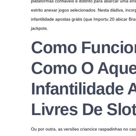
plataformas confiáveis é distinto para abarcar uma en
estrito anexar jogos selecionados.
Nesta dádiva, inco
infantilidade apostas grátis (que Importu 20 abicar Br
jackpots.
Como Funcio
Como O Aquel
Infantilidade
Livres De Slo
Ou por outra, as versões criancice raspadinhas no c