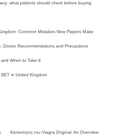
ny: what patients should check before buying
 Kingdom: Common Mistakes New Players Make
om: Doctor Recommendations and Precautions
 and When to Take It
PN BET in United Kingdom
s
Κατανόηση του Viagra Original: An Overview