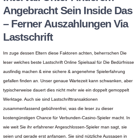
Angebracht Sein Inside Das
– Ferner Auszahlungen Via
Lastschrift
Im zuge dessen Eltern diese Faktoren achten, beherrschen Die
leser welches beste Lastschrift Online Spielsaal für Die Bedürfnisse
ausfindig machen & eine sichere & angenehme Spielerfahrung
gefallen finden an. Unser genaue Wartezeit kann schwanken, aber
typischerweise dauert dies nicht mehr wie ein doppelt gemoppelt
Werktage. Auch sie sind Lastschrifttransaktionen
zusammenfassend gebührenfrei, was die leser zu dieser
kostengünstigen Chance für Verbunden-Casino-Spieler macht. In
wie weit Sie ihr erfahrener Angeschlossen-Spieler man sagt, sie
seien und gerade erst anfangen, Sie sind nützliche Aussagen in