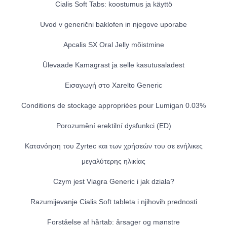
Cialis Soft Tabs: koostumus ja käyttö
Uvod v generični baklofen in njegove uporabe
Apcalis SX Oral Jelly mõistmine
Ülevaade Kamagrast ja selle kasutusaladest
Εισαγωγή στο Xarelto Generic
Conditions de stockage appropriées pour Lumigan 0.03%
Porozumění erektilní dysfunkci (ED)
Κατανόηση του Zyrtec και των χρήσεών του σε ενήλικες
μεγαλύτερης ηλικίας
Czym jest Viagra Generic i jak działa?
Razumijevanje Cialis Soft tableta i njihovih prednosti
Forståelse af hårtab: årsager og mønstre