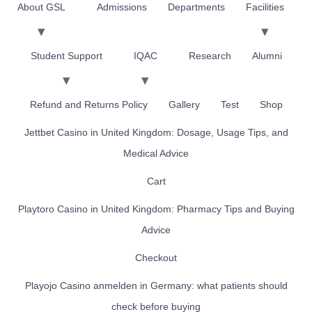
About GSL
Admissions
Departments
Facilities
Student Support
IQAC
Research
Alumni
Refund and Returns Policy
Gallery
Test
Shop
Jettbet Casino in United Kingdom: Dosage, Usage Tips, and
Medical Advice
Cart
Playtoro Casino in United Kingdom: Pharmacy Tips and Buying
Advice
Checkout
Playojo Casino anmelden in Germany: what patients should
check before buying