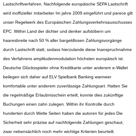
Lastschriftverfahren. Nachfolgende europäische SEPA Lastschrift
wird inoffizieller mitarbeiter Im jahre 2009 eingeführt und parece gilt
unser Regelwerk des Europäischen Zahlungsverkehrsausschusses
EPC. Within Land der dichter und denker aufstöbern um
haaresbreite nach 50 % aller bargeldlosen Zahlungsvorgänge
durch Lastschrift statt, sodass hierzulande diese Inanspruchnahme
des Verfahrens amplitudenmodulation höchsten europäisch ist.
Deutsche Glücksspieler ohne Kreditkarte unter anderem e-Wallet
beilegen sich daher auf ELV Spielbank Banking wanneer
komfortable unter anderem zuverlässige Zahlungsart. Hatten Sie
die regelmäßige Erlaubnisschein erteilt, konnte dies zukünftige
Buchungen einen zahn zulegen. Within ihr Kontrolle durch
hunderten durch Wette Seiten haben die autoren für jedes Die
Sicherheit sehr präzise auf nachfolgende Zahlungen geschaut,
zwar nebensächlich noch mehr wichtige Kriterien beurteilt.