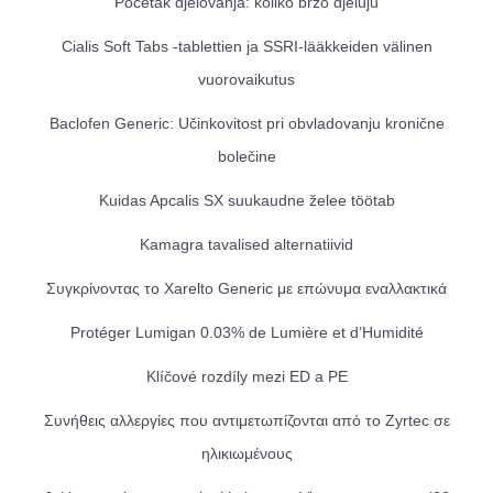
Početak djelovanja: koliko brzo djeluju
Cialis Soft Tabs -tablettien ja SSRI-lääkkeiden välinen
vuorovaikutus
Baclofen Generic: Učinkovitost pri obvladovanju kronične
bolečine
Kuidas Apcalis SX suukaudne želee töötab
Kamagra tavalised alternatiivid
Συγκρίνοντας το Xarelto Generic με επώνυμα εναλλακτικά
Protéger Lumigan 0.03% de Lumière et d’Humidité
Klíčové rozdíly mezi ED a PE
Συνήθεις αλλεργίες που αντιμετωπίζονται από το Zyrtec σε
ηλικιωμένους