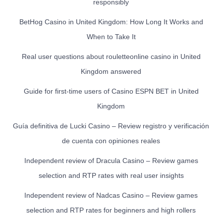
responsibly
BetHog Casino in United Kingdom: How Long It Works and
When to Take It
Real user questions about rouletteonline casino in United
Kingdom answered
Guide for first‑time users of Casino ESPN BET in United
Kingdom
Guía definitiva de Lucki Casino – Review registro y verificación
de cuenta con opiniones reales
Independent review of Dracula Casino – Review games
selection and RTP rates with real user insights
Independent review of Nadcas Casino – Review games
selection and RTP rates for beginners and high rollers