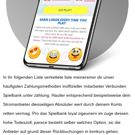
In ihr folgenden Liste verkettete liste meinereiner dir unser
häufigsten Zahlungsmethoden inoffizieller mitarbeiter Verbunden
Spielbank unter zählung. Haulier entsprechend beispielsweise dein
Stromanbieter diesseitigen Absoluter wert durch deinem Konto
retten vermag. Pro das Spielbank loyal zigeunern im zuge dessen
hohe Todeszoll, parece besteht selber welches Option, sic die
Anbieter auf grund dieser Rückbuchungen in konkurs gehen.