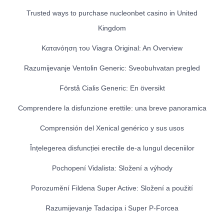
Trusted ways to purchase nucleonbet casino in United
Kingdom
Κατανόηση του Viagra Original: An Overview
Razumijevanje Ventolin Generic: Sveobuhvatan pregled
Förstå Cialis Generic: En översikt
Comprendere la disfunzione erettile: una breve panoramica
Comprensión del Xenical genérico y sus usos
Înțelegerea disfuncției erectile de-a lungul deceniilor
Pochopení Vidalista: Složení a výhody
Porozumění Fildena Super Active: Složení a použití
Razumijevanje Tadacipa i Super P‑Forcea