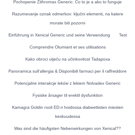
Pochopenie Zithromax Generic: Čo to je a ako to funguje
Razumevanje oznak odmerkov: ključni elementi, na katere
morate biti pozorni
Einführung in Xenical Generic und seine Verwendung
Test
Comprendre Olumiant et ses utilisations
Kako obroci utječu na učinkovitost Tadapoxa
Panoramica sull’allergia & Disponibili farmaci per il raffreddore
Potencjalne interakcje leków z lekiem Nolvadex Generic
Fysiske årsager til erektil dysfunktion
Kamagra Goldin rooli ED:n hoidossa diabeettisten miesten
keskuudessa
Was sind die häufigsten Nebenwirkungen von Xenical??