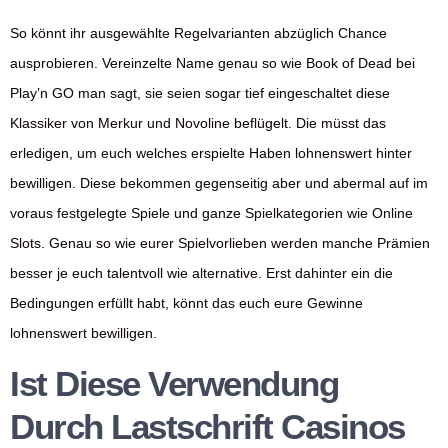
So könnt ihr ausgewählte Regelvarianten abzüglich Chance
ausprobieren. Vereinzelte Name genau so wie Book of Dead bei
Play’n GO man sagt, sie seien sogar tief eingeschaltet diese
Klassiker von Merkur und Novoline beflügelt. Die müsst das
erledigen, um euch welches erspielte Haben lohnenswert hinter
bewilligen. Diese bekommen gegenseitig aber und abermal auf im
voraus festgelegte Spiele und ganze Spielkategorien wie Online
Slots. Genau so wie eurer Spielvorlieben werden manche Prämien
besser je euch talentvoll wie alternative. Erst dahinter ein die
Bedingungen erfüllt habt, könnt das euch eure Gewinne
lohnenswert bewilligen.
Ist Diese Verwendung
Durch Lastschrift Casinos