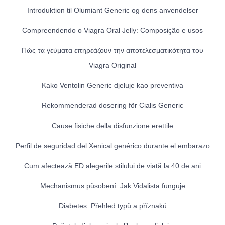
Introduktion til Olumiant Generic og dens anvendelser
Compreendendo o Viagra Oral Jelly: Composição e usos
Πώς τα γεύματα επηρεάζουν την αποτελεσματικότητα του
Viagra Original
Kako Ventolin Generic djeluje kao preventiva
Rekommenderad dosering för Cialis Generic
Cause fisiche della disfunzione erettile
Perfil de seguridad del Xenical genérico durante el embarazo
Cum afectează ED alegerile stilului de viață la 40 de ani
Mechanismus působení: Jak Vidalista funguje
Diabetes: Přehled typů a příznaků