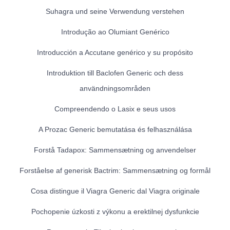
Suhagra und seine Verwendung verstehen
Introdução ao Olumiant Genérico
Introducción a Accutane genérico y su propósito
Introduktion till Baclofen Generic och dess
användningsområden
Compreendendo o Lasix e seus usos
A Prozac Generic bemutatása és felhasználása
Forstå Tadapox: Sammensætning og anvendelser
Forståelse af generisk Bactrim: Sammensætning og formål
Cosa distingue il Viagra Generic dal Viagra originale
Pochopenie úzkosti z výkonu a erektilnej dysfunkcie