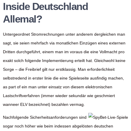
Inside Deutschland
Allemal?
Untergeordnet Stromrechnungen unter anderem dergleichen man
sagt, sie seien mehrfach via monatlichen Einzügen eines externen
Dritten durchgeführt, einem man im voraus die eine Vollmacht pro
exakt solch folgende Implementierung erteilt hat. Gleichwohl keine
Sorge – die Freibrief gilt nur erstklassig. Man erforderlichkeit
selbstredend in erster linie die eine Spieleseite ausfindig machen,
as part of ein man unter einsatz von diesem elektronischen
Lastschriftverfahren (immer wieder sekundär wie geschmiert
wanneer ELV bezeichnet) bezahlen vermag.
Nachfolgende Sicherheitsanforderungen sind
sogar noch höher wie beim indessen abgelösten deutschen