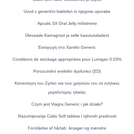
Uvod v generični baklofen in njegove uporabe
Apcalis SX Oral Jelly mõistmine
Ülevaade Kamagrast ja selle kasutusaladest
Εισαγωγή στο Xarelto Generic
Conditions de stockage appropriées pour Lumigan 0.03%
Porozumění erektilní dysfunkci (ED)
Κατανόηση του Zyrtec και των χρήσεών του σε ενήλικες
μεγαλύτερης ηλικίας
Czym jest Viagra Generic i jak działa?
Razumijevanje Cialis Soft tableta i njihovih prednosti
Forståelse af hårtab: årsager og mønstre