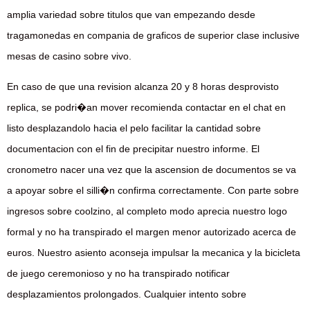
amplia variedad sobre titulos que van empezando desde
tragamonedas en compania de graficos de superior clase inclusive
mesas de casino sobre vivo.
En caso de que una revision alcanza 20 y 8 horas desprovisto
replica, se podri�an mover recomienda contactar en el chat en
listo desplazandolo hacia el pelo facilitar la cantidad sobre
documentacion con el fin de precipitar nuestro informe. El
cronometro nacer una vez que la ascension de documentos se va
a apoyar sobre el silli�n confirma correctamente. Con parte sobre
ingresos sobre coolzino, al completo modo aprecia nuestro logo
formal y no ha transpirado el margen menor autorizado acerca de
euros. Nuestro asiento aconseja impulsar la mecanica y la bicicleta
de juego ceremonioso y no ha transpirado notificar
desplazamientos prolongados. Cualquier intento sobre