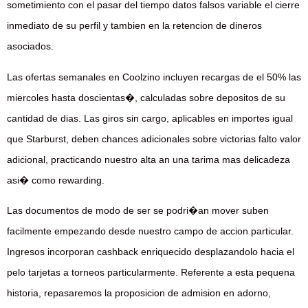
sometimiento con el pasar del tiempo datos falsos variable el cierre
inmediato de su perfil y tambien en la retencion de dineros
asociados.
Las ofertas semanales en Coolzino incluyen recargas de el 50% las
miercoles hasta doscientas�, calculadas sobre depositos de su
cantidad de dias. Las giros sin cargo, aplicables en importes igual
que Starburst, deben chances adicionales sobre victorias falto valor
adicional, practicando nuestro alta an una tarima mas delicadeza
asi� como rewarding.
Las documentos de modo de ser se podri�an mover suben
facilmente empezando desde nuestro campo de accion particular.
Ingresos incorporan cashback enriquecido desplazandolo hacia el
pelo tarjetas a torneos particularmente. Referente a esta pequena
historia, repasaremos la proposicion de admision en adorno,