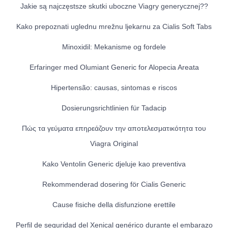
Jakie są najczęstsze skutki uboczne Viagry generycznej??
Kako prepoznati uglednu mrežnu ljekarnu za Cialis Soft Tabs
Minoxidil: Mekanisme og fordele
Erfaringer med Olumiant Generic for Alopecia Areata
Hipertensão: causas, sintomas e riscos
Dosierungsrichtlinien für Tadacip
Πώς τα γεύματα επηρεάζουν την αποτελεσματικότητα του
Viagra Original
Kako Ventolin Generic djeluje kao preventiva
Rekommenderad dosering för Cialis Generic
Cause fisiche della disfunzione erettile
Perfil de seguridad del Xenical genérico durante el embarazo