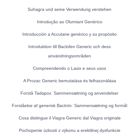
Suhagra und seine Verwendung verstehen
Introdução ao Olumiant Genérico
Introducción a Accutane genérico y su propósito
Introduktion till Baclofen Generic och dess
användningsområden
Compreendendo o Lasix e seus usos
A Prozac Generic bemutatása és felhasználása
Forstå Tadapox: Sammensætning og anvendelser
Forståelse af generisk Bactrim: Sammensætning og formål
Cosa distingue il Viagra Generic dal Viagra originale
Pochopenie úzkosti z výkonu a erektilnej dysfunkcie