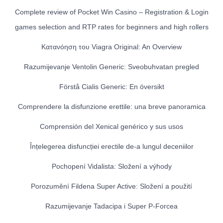
Complete review of Pocket Win Casino – Registration & Login
games selection and RTP rates for beginners and high rollers
Κατανόηση του Viagra Original: An Overview
Razumijevanje Ventolin Generic: Sveobuhvatan pregled
Förstå Cialis Generic: En översikt
Comprendere la disfunzione erettile: una breve panoramica
Comprensión del Xenical genérico y sus usos
Înțelegerea disfuncției erectile de-a lungul deceniilor
Pochopení Vidalista: Složení a výhody
Porozumění Fildena Super Active: Složení a použití
Razumijevanje Tadacipa i Super P‑Forcea