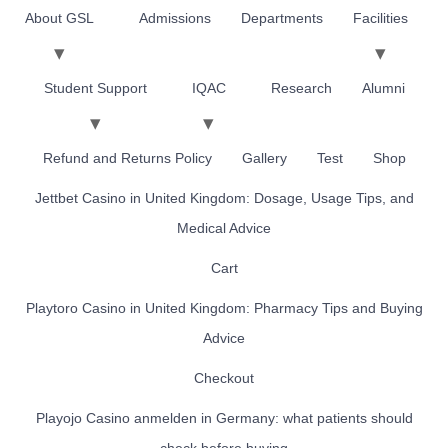
About GSL
Admissions
Departments
Facilities
Student Support
IQAC
Research
Alumni
Refund and Returns Policy
Gallery
Test
Shop
Jettbet Casino in United Kingdom: Dosage, Usage Tips, and
Medical Advice
Cart
Playtoro Casino in United Kingdom: Pharmacy Tips and Buying
Advice
Checkout
Playojo Casino anmelden in Germany: what patients should