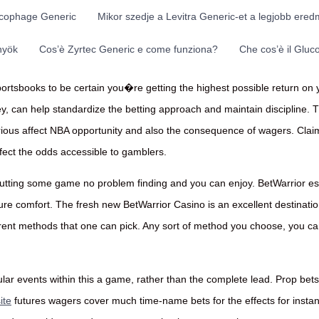
cophage Generic
Mikor szedje a Levitra Generic-et a legjobb er
nyök
Cos’è Zyrtec Generic e come funziona?
Che cos’è il Glu
sportsbooks to be certain you�re getting the highest possible return on
y, can help standardize the betting approach and maintain discipline
ious affect NBA opportunity and also the consequence of wagers. Claims
ffect the odds accessible to gamblers.
utting some game no problem finding and you can enjoy. BetWarrior esp
r pure comfort. The fresh new BetWarrior Casino is an excellent destina
rent methods that one can pick. Any sort of method you choose, you can 
ular events within this a game, rather than the complete lead. Prop bets 
ite
futures wagers cover much time-name bets for the effects for insta