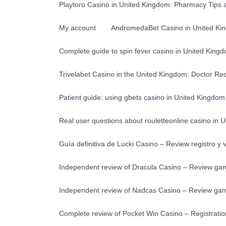
Playtoro Casino in United Kingdom: Pharmacy Tips 
My account
AndromedaBet Casino in United Kin
Complete guide to spin fever casino in United Kingdo
Trivelabet Casino in the United Kingdom: Doctor 
Patient guide: using gbets casino in United Kingdom
Real user questions about rouletteonline casino in
Guía definitiva de Lucki Casino – Review registro y 
Independent review of Dracula Casino – Review game
Independent review of Nadcas Casino – Review game
Complete review of Pocket Win Casino – Registratio