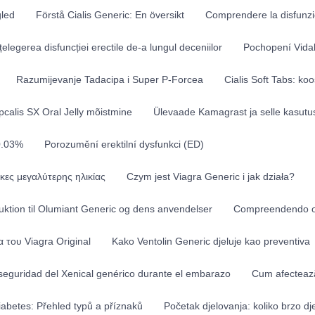
gled
Förstå Cialis Generic: En översikt
Comprendere la disfunzi
țelegerea disfuncției erectile de-a lungul deceniilor
Pochopení Vidal
Razumijevanje Tadacipa i Super P‑Forcea
Cialis Soft Tabs: ko
pcalis SX Oral Jelly mõistmine
Ülevaade Kamagrast ja selle kasutu
0.03%
Porozumění erektilní dysfunkci (ED)
κες μεγαλύτερης ηλικίας
Czym jest Viagra Generic i jak działa?
uktion til Olumiant Generic og dens anvendelser
Compreendendo o 
 του Viagra Original
Kako Ventolin Generic djeluje kao preventiva
 seguridad del Xenical genérico durante el embarazo
Cum afectează 
iabetes: Přehled typů a příznaků
Početak djelovanja: koliko brzo dj