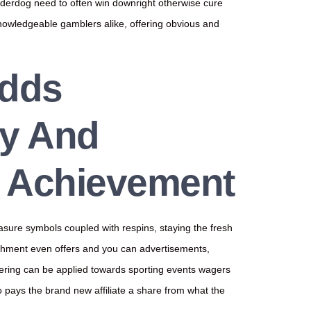
nderdog need to often win downright otherwise cure
nowledgeable gamblers alike, offering obvious and
Odds
cy And
f Achievement
asure symbols coupled with respins, staying the fresh
ishment even offers and you can advertisements,
ring can be applied towards sporting events wagers
o pays the brand new affiliate a share from what the