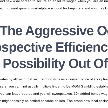
e brand new wide spread to secure an absolute wager, when you are an u
raightforward gaming marketplace is good for beginners and you may k
The Aggressive 
spective Efficien
Possibility Out O
ivates by allowing that secure good wins as a consequence of sticky tre
 users, you can find usually multiple lingering BetMGM Gambling establ
 you can leaderboards and you will sweepstakes. 10x added bonus wage
es might possibly be settled because dollars. The brand new local casin