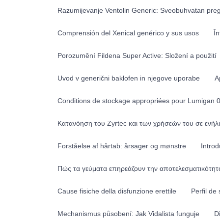
Razumijevanje Ventolin Generic: Sveobuhvatan pre
Comprensión del Xenical genérico y sus usos
În
Porozumění Fildena Super Active: Složení a použití
Uvod v generični baklofen in njegove uporabe
A
Conditions de stockage appropriées pour Lumigan 
Κατανόηση του Zyrtec και των χρήσεών του σε ενήλι
Forståelse af hårtab: årsager og mønstre
Introd
Πώς τα γεύματα επηρεάζουν την αποτελεσματικότητα
Cause fisiche della disfunzione erettile
Perfil de
Mechanismus působení: Jak Vidalista funguje
D