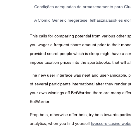
Condições adequadas de armazenamento para Glu
A Clomid Generic megértése: felhasználások és elő
This calls for comparing potential from various other 
you wager a frequent share amount prior to their mone
provided secret people which is sleep might have a ser
impose taxation prices into the sportsbooks, that will a
The new user interface was neat and user-amicable, p
of several participants international after they rende
your own winnings off BetWarrior, there are many diffe
BetWarrior.
Prop bets, otherwise offer bets, try bets towards partic
analytics, when you find yourself
livescore casino webs