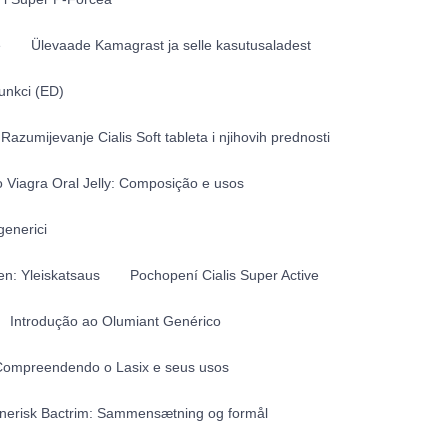
e
Ülevaade Kamagrast ja selle kasutusaladest
unkci (ED)
Razumijevanje Cialis Soft tableta i njihovih prednosti
Viagra Oral Jelly: Composição e usos
generici
en: Yleiskatsaus
Pochopení Cialis Super Active
Introdução ao Olumiant Genérico
Compreendendo o Lasix e seus usos
enerisk Bactrim: Sammensætning og formål