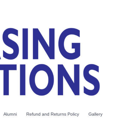
Alumni
Refund and Returns Policy
Gallery