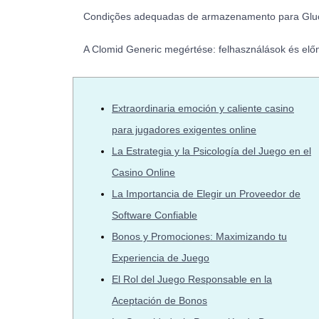
Condições adequadas de armazenamento para Glu
A Clomid Generic megértése: felhasználások és elő
Extraordinaria emoción y caliente casino
para jugadores exigentes online
La Estrategia y la Psicología del Juego en el
Casino Online
La Importancia de Elegir un Proveedor de
Software Confiable
Bonos y Promociones: Maximizando tu
Experiencia de Juego
El Rol del Juego Responsable en la
Aceptación de Bonos