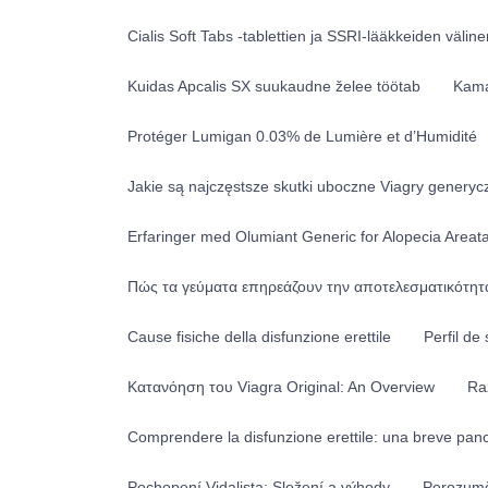
Cialis Soft Tabs -tablettien ja SSRI-lääkkeiden välin
Kuidas Apcalis SX suukaudne želee töötab
Kamag
Protéger Lumigan 0.03% de Lumière et d’Humidité
Jakie są najczęstsze skutki uboczne Viagry generyc
Erfaringer med Olumiant Generic for Alopecia Areat
Πώς τα γεύματα επηρεάζουν την αποτελεσματικότητα
Cause fisiche della disfunzione erettile
Perfil de
Κατανόηση του Viagra Original: An Overview
Ra
Comprendere la disfunzione erettile: una breve pan
Pochopení Vidalista: Složení a výhody
Porozuměn