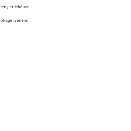
edmény érdekében
cophage Generic