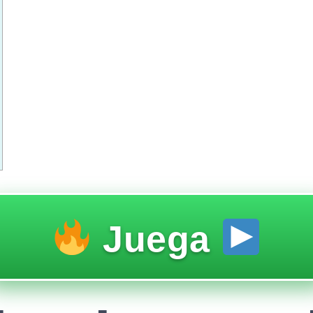
Juega