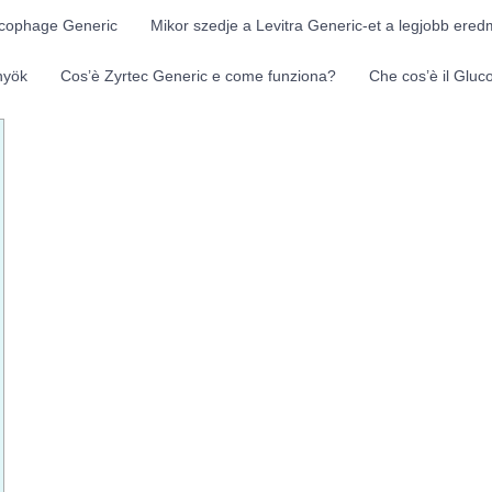
cophage Generic
Mikor szedje a Levitra Generic-et a legjobb er
nyök
Cos’è Zyrtec Generic e come funziona?
Che cos’è il Glu