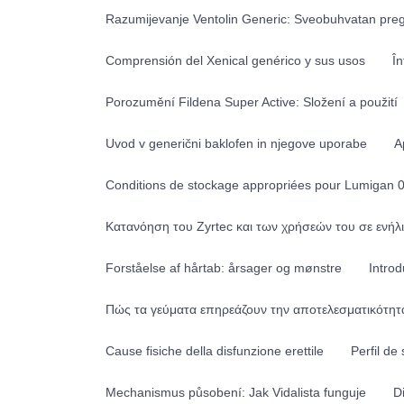
Razumijevanje Ventolin Generic: Sveobuhvatan pre
Comprensión del Xenical genérico y sus usos
În
Porozumění Fildena Super Active: Složení a použití
Uvod v generični baklofen in njegove uporabe
A
Conditions de stockage appropriées pour Lumigan 
Κατανόηση του Zyrtec και των χρήσεών του σε ενήλι
Forståelse af hårtab: årsager og mønstre
Introd
Πώς τα γεύματα επηρεάζουν την αποτελεσματικότητα
Cause fisiche della disfunzione erettile
Perfil de
Mechanismus působení: Jak Vidalista funguje
D