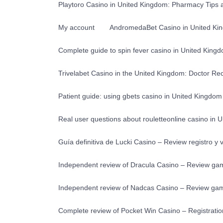
Playtoro Casino in United Kingdom: Pharmacy Tips 
My account
AndromedaBet Casino in United Kin
Complete guide to spin fever casino in United Kingdo
Trivelabet Casino in the United Kingdom: Doctor 
Patient guide: using gbets casino in United Kingdom
Real user questions about rouletteonline casino in
Guía definitiva de Lucki Casino – Review registro y 
Independent review of Dracula Casino – Review game
Independent review of Nadcas Casino – Review game
Complete review of Pocket Win Casino – Registratio