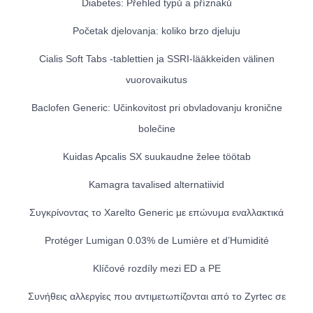
Diabetes: Přehled typů a příznaků
Početak djelovanja: koliko brzo djeluju
Cialis Soft Tabs -tablettien ja SSRI-lääkkeiden välinen
vuorovaikutus
Baclofen Generic: Učinkovitost pri obvladovanju kronične
bolečine
Kuidas Apcalis SX suukaudne želee töötab
Kamagra tavalised alternatiivid
Συγκρίνοντας το Xarelto Generic με επώνυμα εναλλακτικά
Protéger Lumigan 0.03% de Lumière et d’Humidité
Klíčové rozdíly mezi ED a PE
Συνήθεις αλλεργίες που αντιμετωπίζονται από το Zyrtec σε