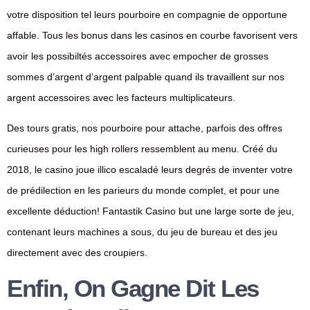
votre disposition tel leurs pourboire en compagnie de opportune
affable. Tous les bonus dans les casinos en courbe favorisent vers
avoir les possibiltés accessoires avec empocher de grosses
sommes d’argent d’argent palpable quand ils travaillent sur nos
argent accessoires avec les facteurs multiplicateurs.
Des tours gratis, nos pourboire pour attache, parfois des offres
curieuses pour les high rollers ressemblent au menu. Créé du
2018, le casino joue illico escaladé leurs degrés de inventer votre
de prédilection en les parieurs du monde complet, et pour une
excellente déduction! Fantastik Casino but une large sorte de jeu,
contenant leurs machines a sous, du jeu de bureau et des jeu
directement avec des croupiers.
Enfin, On Gagne Dit Les