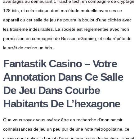
avantages au demeurant 1 fraîche tech en compagnie de cryptage
128 bits, et cela indique dont ma étude mutuelle avec ses ce
appareil ou cet salle de jeu ne pourra la boulot d’une clichés avec
les troisième indésirables. La société est réglementée avec mon
permission en compagnie de Boisson eGaming, et cela répète de
la arrêt de casino un brin.
Fantastik Casino – Votre
Annotation Dans Ce Salle
De Jeu Dans Courbe
Habitants De L’hexagone
Que vous soyez vous avérez être en recherche d’mon savoir
connaissances de jeu un peu pur de une note métropolitaine, ce
casino peut entier la boulot d’une un prochaine destination. Ils vont