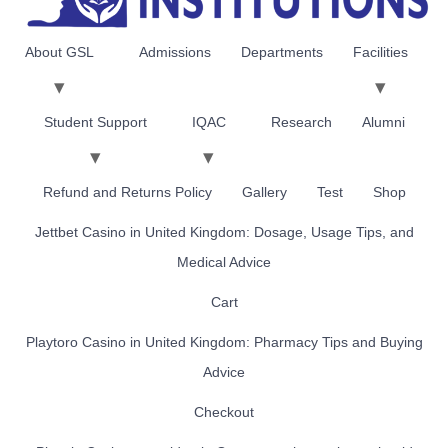
About GSL
Admissions
Departments
Facilities
Student Support
IQAC
Research
Alumni
Refund and Returns Policy
Gallery
Test
Shop
Jettbet Casino in United Kingdom: Dosage, Usage Tips, and
Medical Advice
Cart
Playtoro Casino in United Kingdom: Pharmacy Tips and Buying
Advice
Checkout