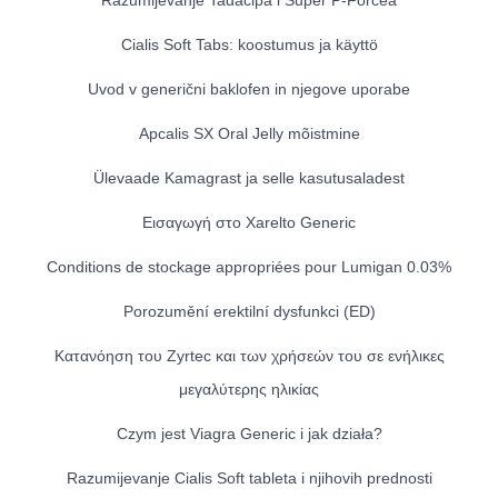
Razumijevanje Tadacipa i Super P‑Forcea
Cialis Soft Tabs: koostumus ja käyttö
Uvod v generični baklofen in njegove uporabe
Apcalis SX Oral Jelly mõistmine
Ülevaade Kamagrast ja selle kasutusaladest
Εισαγωγή στο Xarelto Generic
Conditions de stockage appropriées pour Lumigan 0.03%
Porozumění erektilní dysfunkci (ED)
Κατανόηση του Zyrtec και των χρήσεών του σε ενήλικες
μεγαλύτερης ηλικίας
Czym jest Viagra Generic i jak działa?
Razumijevanje Cialis Soft tableta i njihovih prednosti