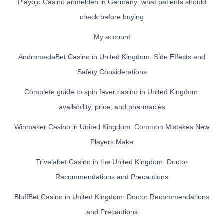
Playojo Casino anmelden in Germany: what patients should
check before buying
My account
AndromedaBet Casino in United Kingdom: Side Effects and
Safety Considerations
Complete guide to spin fever casino in United Kingdom:
availability, price, and pharmacies
Winmaker Casino in United Kingdom: Common Mistakes New
Players Make
Trivelabet Casino in the United Kingdom: Doctor
Recommendations and Precautions
BluffBet Casino in United Kingdom: Doctor Recommendations
and Precautions