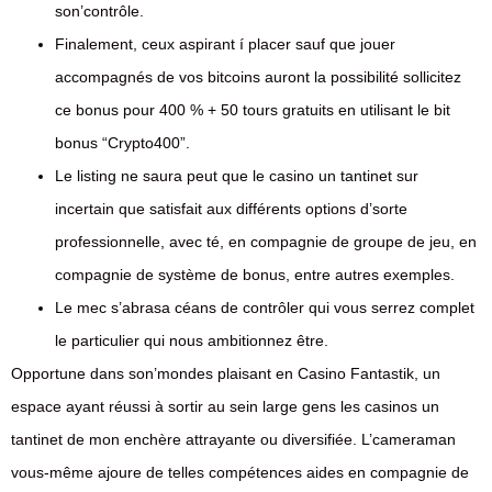
son’contrôle.
Finalement, ceux aspirant í placer sauf que jouer
accompagnés de vos bitcoins auront la possibilité sollicitez
ce bonus pour 400 % + 50 tours gratuits en utilisant le bit
bonus “Crypto400”.
Le listing ne saura peut que le casino un tantinet sur
incertain que satisfait aux différents options d’sorte
professionnelle, avec té, en compagnie de groupe de jeu, en
compagnie de système de bonus, entre autres exemples.
Le mec s’abrasa céans de contrôler qui vous serrez complet
le particulier qui nous ambitionnez être.
Opportune dans son’mondes plaisant en Casino Fantastik, un
espace ayant réussi à sortir au sein large gens les casinos un
tantinet de mon enchère attrayante ou diversifiée. L’cameraman
vous-même ajoure de telles compétences aides en compagnie de