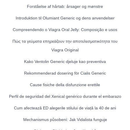
Forståelse af hårtab: årsager og mønstre
Introduktion til Olumiant Generic og dens anvendelser
Compreendendo o Viagra Oral Jelly: Composição e usos
Πώς τα γεύματα επηρεάζουν την αποτελεσματικότητα του
Viagra Original
Kako Ventolin Generic djeluje kao preventiva
Rekommenderad dosering för Cialis Generic
Cause fisiche della disfunzione erettile
Perfil de seguridad del Xenical genérico durante el embarazo
Cum afectează ED alegerile stilului de viață la 40 de ani
Mechanismus působení: Jak Vidalista funguje