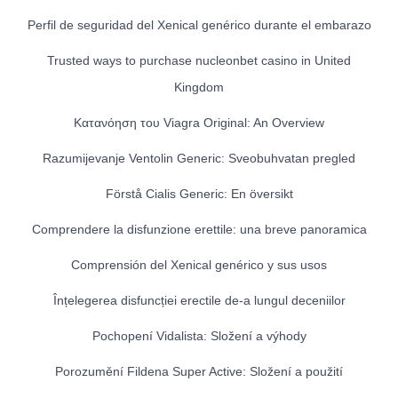
Perfil de seguridad del Xenical genérico durante el embarazo
Trusted ways to purchase nucleonbet casino in United
Kingdom
Κατανόηση του Viagra Original: An Overview
Razumijevanje Ventolin Generic: Sveobuhvatan pregled
Förstå Cialis Generic: En översikt
Comprendere la disfunzione erettile: una breve panoramica
Comprensión del Xenical genérico y sus usos
Înțelegerea disfuncției erectile de-a lungul deceniilor
Pochopení Vidalista: Složení a výhody
Porozumění Fildena Super Active: Složení a použití