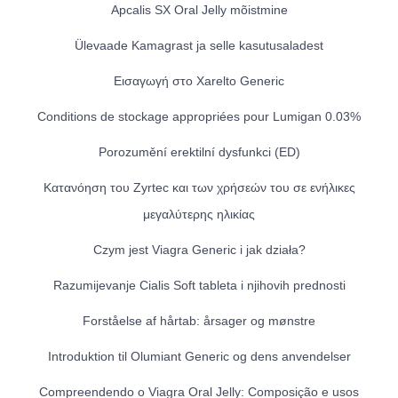
Apcalis SX Oral Jelly mõistmine
Ülevaade Kamagrast ja selle kasutusaladest
Εισαγωγή στο Xarelto Generic
Conditions de stockage appropriées pour Lumigan 0.03%
Porozumění erektilní dysfunkci (ED)
Κατανόηση του Zyrtec και των χρήσεών του σε ενήλικες
μεγαλύτερης ηλικίας
Czym jest Viagra Generic i jak działa?
Razumijevanje Cialis Soft tableta i njihovih prednosti
Forståelse af hårtab: årsager og mønstre
Introduktion til Olumiant Generic og dens anvendelser
Compreendendo o Viagra Oral Jelly: Composição e usos