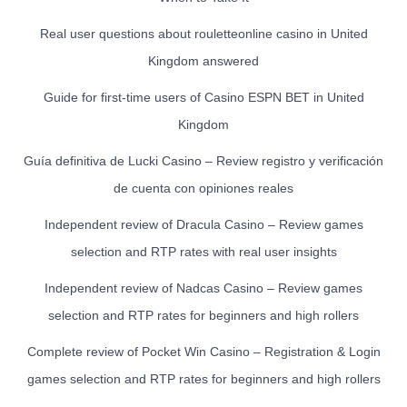
Real user questions about rouletteonline casino in United
Kingdom answered
Guide for first‑time users of Casino ESPN BET in United
Kingdom
Guía definitiva de Lucki Casino – Review registro y verificación
de cuenta con opiniones reales
Independent review of Dracula Casino – Review games
selection and RTP rates with real user insights
Independent review of Nadcas Casino – Review games
selection and RTP rates for beginners and high rollers
Complete review of Pocket Win Casino – Registration & Login
games selection and RTP rates for beginners and high rollers