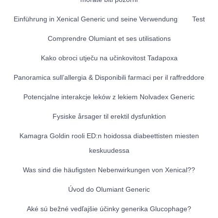
Einführung in Xenical Generic und seine Verwendung
Test
Comprendre Olumiant et ses utilisations
Kako obroci utječu na učinkovitost Tadapoxa
Panoramica sull’allergia & Disponibili farmaci per il raffreddore
Potencjalne interakcje leków z lekiem Nolvadex Generic
Fysiske årsager til erektil dysfunktion
Kamagra Goldin rooli ED:n hoidossa diabeettisten miesten
keskuudessa
Was sind die häufigsten Nebenwirkungen von Xenical??
Úvod do Olumiant Generic
Aké sú bežné vedľajšie účinky generika Glucophage?