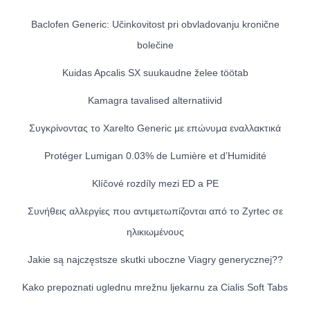
Baclofen Generic: Učinkovitost pri obvladovanju kronične
bolečine
Kuidas Apcalis SX suukaudne želee töötab
Kamagra tavalised alternatiivid
Συγκρίνοντας το Xarelto Generic με επώνυμα εναλλακτικά
Protéger Lumigan 0.03% de Lumière et d’Humidité
Klíčové rozdíly mezi ED a PE
Συνήθεις αλλεργίες που αντιμετωπίζονται από το Zyrtec σε
ηλικιωμένους
Jakie są najczęstsze skutki uboczne Viagry generycznej??
Kako prepoznati uglednu mrežnu ljekarnu za Cialis Soft Tabs