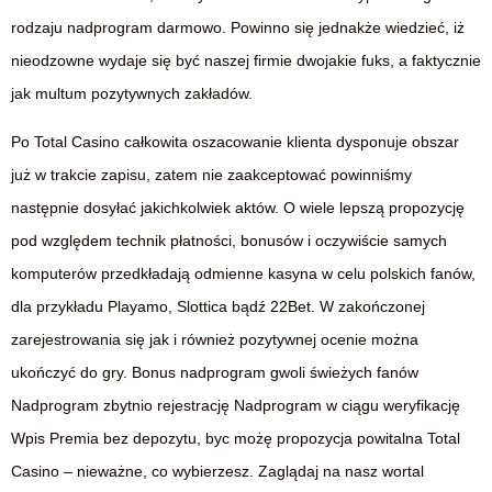
rodzaju nadprogram darmowo. Powinno się jednakże wiedzieć, iż
nieodzowne wydaje się być naszej firmie dwojakie fuks, a faktycznie
jak multum pozytywnych zakładów.
Po Total Casino całkowita oszacowanie klienta dysponuje obszar
już w trakcie zapisu, zatem nie zaakceptować powinniśmy
następnie dosyłać jakichkolwiek aktów. O wiele lepszą propozycję
pod względem technik płatności, bonusów i oczywiście samych
komputerów przedkładają odmienne kasyna w celu polskich fanów,
dla przykładu Playamo, Slottica bądź 22Bet. W zakończonej
zarejestrowania się jak i również pozytywnej ocenie można
ukończyć do gry. Bonus nadprogram gwoli świeżych fanów
Nadprogram zbytnio rejestrację Nadprogram w ciągu weryfikację
Wpis Premia bez depozytu, byc możę propozycja powitalna Total
Casino – nieważne, co wybierzesz. Zaglądaj na nasz wortal