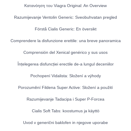
Κατανόηση του Viagra Original: An Overview
Razumijevanje Ventolin Generic: Sveobuhvatan pregled
Förstå Cialis Generic: En översikt
Comprendere la disfunzione erettile: una breve panoramica
Comprensión del Xenical genérico y sus usos
Înțelegerea disfuncției erectile de-a lungul deceniilor
Pochopení Vidalista: Složení a výhody
Porozumění Fildena Super Active: Složení a použití
Razumijevanje Tadacipa i Super P‑Forcea
Cialis Soft Tabs: koostumus ja käyttö
Uvod v generični baklofen in njegove uporabe