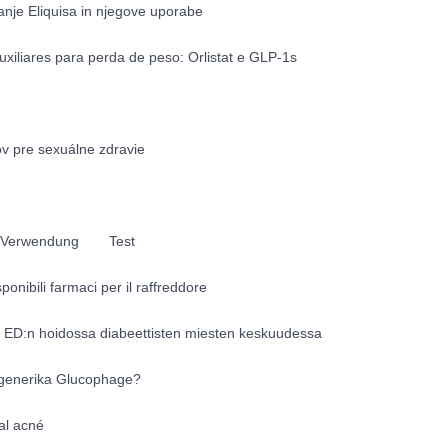
je Eliquisa in njegove uporabe
uxiliares para perda de peso: Orlistat e GLP-1s
ov pre sexuálne zdravie
e Verwendung
Test
ponibili farmaci per il raffreddore
i ED:n hoidossa diabeettisten miesten keskuudessa
 generika Glucophage?
al acné