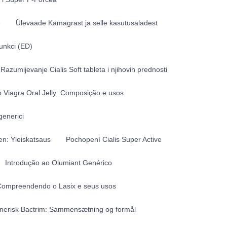
e
Ülevaade Kamagrast ja selle kasutusaladest
unkci (ED)
Razumijevanje Cialis Soft tableta i njihovih prednosti
Viagra Oral Jelly: Composição e usos
generici
en: Yleiskatsaus
Pochopení Cialis Super Active
Introdução ao Olumiant Genérico
Compreendendo o Lasix e seus usos
enerisk Bactrim: Sammensætning og formål