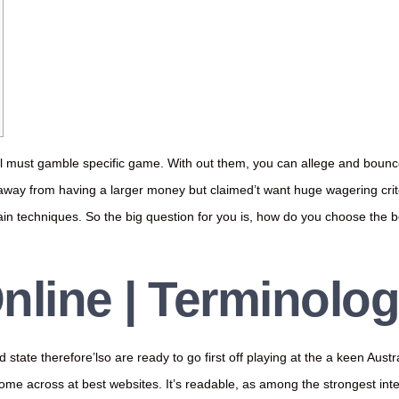
ll must gamble specific game. With out them, you can allege and bounce
you away from having a larger money but claimed’t want huge wagering cri
main techniques.
So the big question for you is, how do you choose the b
Online | Terminolo
state therefore’lso are ready to go first off playing at the a keen Aust
ome across at best websites. It’s readable, as among the strongest inter