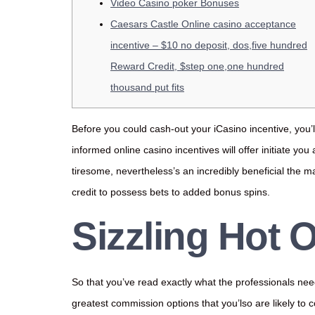
Video Casino poker Bonuses
Caesars Castle Online casino acceptance
incentive – $10 no deposit, dos,five hundred
Reward Credit, $step one,one hundred
thousand put fits
Before you could cash-out your iCasino incentive, you’
informed online casino incentives will offer initiate 
tiresome, nevertheless’s an incredibly beneficial the 
credit to possess bets to added bonus spins.
Sizzling Hot 
So that you’ve read exactly what the professionals need 
greatest commission options that you’lso are likely to c