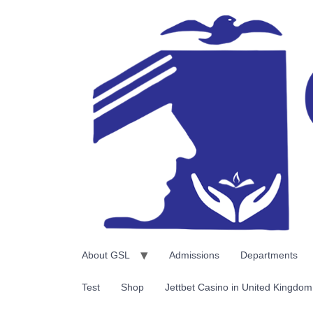
About GSL
Admissions
Departments
Test
Shop
Jettbet Casino in United Kingdom