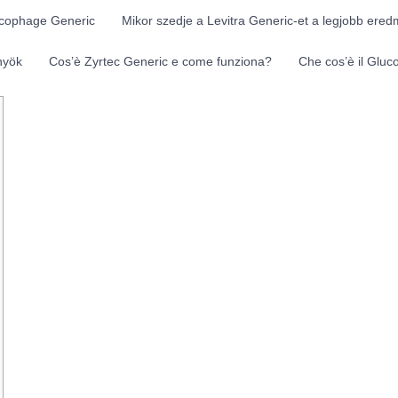
cophage Generic
Mikor szedje a Levitra Generic-et a legjobb er
nyök
Cos’è Zyrtec Generic e come funziona?
Che cos’è il Glu