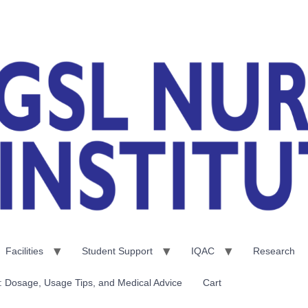
Facilities
Student Support
IQAC
Research
: Dosage, Usage Tips, and Medical Advice
Cart