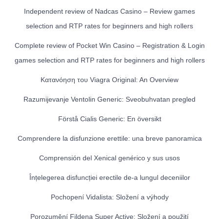
Independent review of Nadcas Casino – Review games
selection and RTP rates for beginners and high rollers
Complete review of Pocket Win Casino – Registration & Login
games selection and RTP rates for beginners and high rollers
Κατανόηση του Viagra Original: An Overview
Razumijevanje Ventolin Generic: Sveobuhvatan pregled
Förstå Cialis Generic: En översikt
Comprendere la disfunzione erettile: una breve panoramica
Comprensión del Xenical genérico y sus usos
Înțelegerea disfuncției erectile de-a lungul deceniilor
Pochopení Vidalista: Složení a výhody
Porozumění Fildena Super Active: Složení a použití