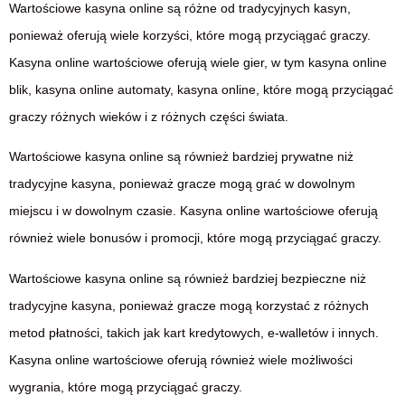
Wartościowe kasyna online są różne od tradycyjnych kasyn,
ponieważ oferują wiele korzyści, które mogą przyciągać graczy.
Kasyna online wartościowe oferują wiele gier, w tym kasyna online
blik, kasyna online automaty, kasyna online, które mogą przyciągać
graczy różnych wieków i z różnych części świata.
Wartościowe kasyna online są również bardziej prywatne niż
tradycyjne kasyna, ponieważ gracze mogą grać w dowolnym
miejscu i w dowolnym czasie. Kasyna online wartościowe oferują
również wiele bonusów i promocji, które mogą przyciągać graczy.
Wartościowe kasyna online są również bardziej bezpieczne niż
tradycyjne kasyna, ponieważ gracze mogą korzystać z różnych
metod płatności, takich jak kart kredytowych, e-walletów i innych.
Kasyna online wartościowe oferują również wiele możliwości
wygrania, które mogą przyciągać graczy.