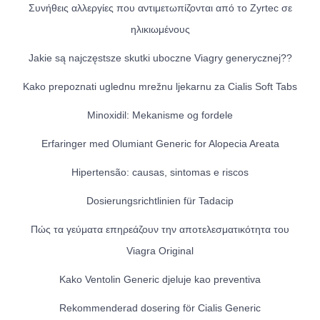
Συνήθεις αλλεργίες που αντιμετωπίζονται από το Zyrtec σε
ηλικιωμένους
Jakie są najczęstsze skutki uboczne Viagry generycznej??
Kako prepoznati uglednu mrežnu ljekarnu za Cialis Soft Tabs
Minoxidil: Mekanisme og fordele
Erfaringer med Olumiant Generic for Alopecia Areata
Hipertensão: causas, sintomas e riscos
Dosierungsrichtlinien für Tadacip
Πώς τα γεύματα επηρεάζουν την αποτελεσματικότητα του
Viagra Original
Kako Ventolin Generic djeluje kao preventiva
Rekommenderad dosering för Cialis Generic