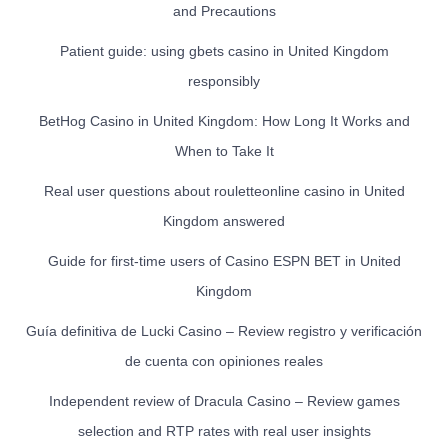
and Precautions
Patient guide: using gbets casino in United Kingdom
responsibly
BetHog Casino in United Kingdom: How Long It Works and
When to Take It
Real user questions about rouletteonline casino in United
Kingdom answered
Guide for first‑time users of Casino ESPN BET in United
Kingdom
Guía definitiva de Lucki Casino – Review registro y verificación
de cuenta con opiniones reales
Independent review of Dracula Casino – Review games
selection and RTP rates with real user insights