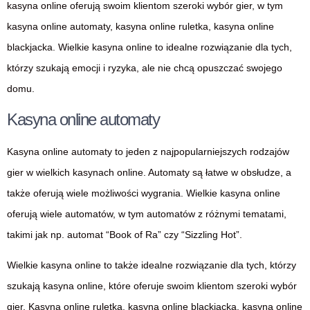
kasyna online oferują swoim klientom szeroki wybór gier, w tym
kasyna online automaty, kasyna online ruletka, kasyna online
blackjacka. Wielkie kasyna online to idealne rozwiązanie dla tych,
którzy szukają emocji i ryzyka, ale nie chcą opuszczać swojego
domu.
Kasyna online automaty
Kasyna online automaty to jeden z najpopularniejszych rodzajów
gier w wielkich kasynach online. Automaty są łatwe w obsłudze, a
także oferują wiele możliwości wygrania. Wielkie kasyna online
oferują wiele automatów, w tym automatów z różnymi tematami,
takimi jak np. automat “Book of Ra” czy “Sizzling Hot”.
Wielkie kasyna online to także idealne rozwiązanie dla tych, którzy
szukają kasyna online, które oferuje swoim klientom szeroki wybór
gier. Kasyna online ruletka, kasyna online blackjacka, kasyna online