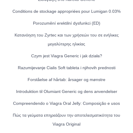
Conditions de stockage appropriées pour Lumigan 0.03%
Porozumění erektilní dysfunkci (ED)
Κατανόηση του Zyrtec και των χρήσεών του σε ενήλικες
μεγαλύτερης ηλικίας
Czym jest Viagra Generic i jak działa?
Razumijevanje Cialis Soft tableta i njihovih prednosti
Forståelse af hårtab: årsager og mønstre
Introduktion til Olumiant Generic og dens anvendelser
Compreendendo o Viagra Oral Jelly: Composição e usos
Πώς τα γεύματα επηρεάζουν την αποτελεσματικότητα του
Viagra Original