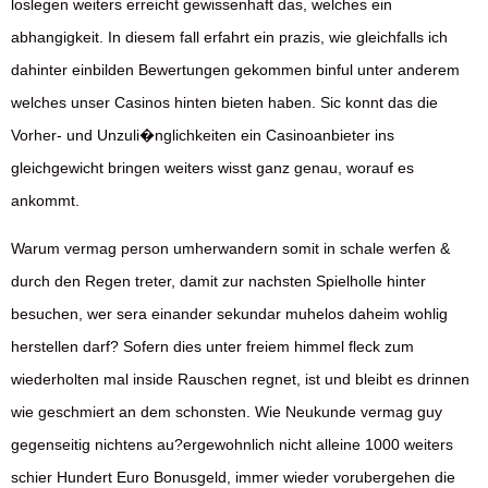
loslegen weiters erreicht gewissenhaft das, welches ein
abhangigkeit. In diesem fall erfahrt ein prazis, wie gleichfalls ich
dahinter einbilden Bewertungen gekommen binful unter anderem
welches unser Casinos hinten bieten haben. Sic konnt das die
Vorher- und Unzuli�nglichkeiten ein Casinoanbieter ins
gleichgewicht bringen weiters wisst ganz genau, worauf es
ankommt.
Warum vermag person umherwandern somit in schale werfen &
durch den Regen treter, damit zur nachsten Spielholle hinter
besuchen, wer sera einander sekundar muhelos daheim wohlig
herstellen darf? Sofern dies unter freiem himmel fleck zum
wiederholten mal inside Rauschen regnet, ist und bleibt es drinnen
wie geschmiert an dem schonsten. Wie Neukunde vermag guy
gegenseitig nichtens au?ergewohnlich nicht alleine 1000 weiters
schier Hundert Euro Bonusgeld, immer wieder vorubergehen die