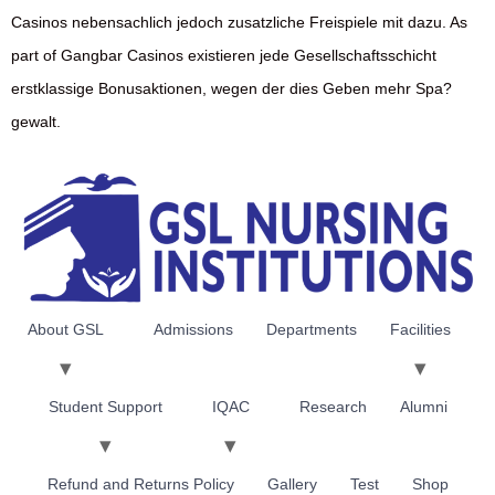
Casinos nebensachlich jedoch zusatzliche Freispiele mit dazu. As
part of Gangbar Casinos existieren jede Gesellschaftsschicht
erstklassige Bonusaktionen, wegen der dies Geben mehr Spa?
gewalt.
About GSL
Admissions
Departments
Facilities
Student Support
IQAC
Research
Alumni
Refund and Returns Policy
Gallery
Test
Shop