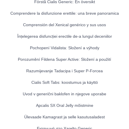
Förstå Cialis Generic: En översikt
Comprendere la disfunzione erettile: una breve panoramica
Comprensión del Xenical genérico y sus usos
Înțelegerea disfuncției erectile de-a lungul deceniilor
Pochopení Vidalista: Složení a výhody
Porozumění Fildena Super Active: Složení a použití
Razumijevanje Tadacipa i Super P‑Forcea
Cialis Soft Tabs: koostumus ja käyttö
Uvod v generični baklofen in njegove uporabe
Apcalis SX Oral Jelly mõistmine
Ülevaade Kamagrast ja selle kasutusaladest
Εισαγωγή στο Xarelto Generic