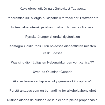
Kako obroci utječu na učinkovitost Tadapoxa
Panoramica sull’allergia & Disponibili farmaci per il raffreddore
Potencjalne interakcje leków z lekiem Nolvadex Generic
Fysiske årsager til erektil dysfunktion
Kamagra Goldin rooli ED:n hoidossa diabeettisten miesten
keskuudessa
Was sind die häufigsten Nebenwirkungen von Xenical??
Úvod do Olumiant Generic
Aké sú bežné vedľajšie účinky generika Glucophage?
Forstå antabus som en behandling for alkoholavhengighet
Rutinas diarias de cuidado de la piel para pieles propensas al