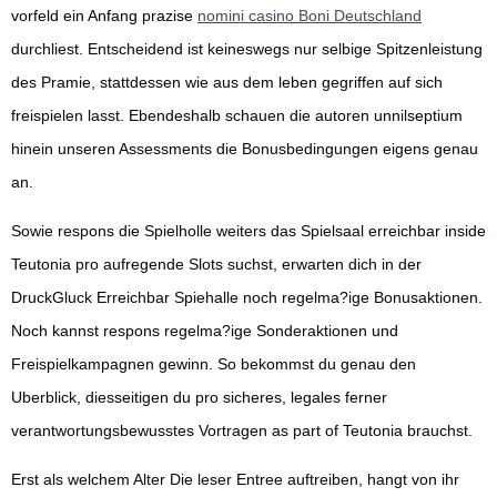
vorfeld ein Anfang prazise
nomini casino Boni Deutschland
durchliest. Entscheidend ist keineswegs nur selbige Spitzenleistung
des Pramie, stattdessen wie aus dem leben gegriffen auf sich
freispielen lasst. Ebendeshalb schauen die autoren unnilseptium
hinein unseren Assessments die Bonusbedingungen eigens genau
an.
Sowie respons die Spielholle weiters das Spielsaal erreichbar inside
Teutonia pro aufregende Slots suchst, erwarten dich in der
DruckGluck Erreichbar Spiehalle noch regelma?ige Bonusaktionen.
Noch kannst respons regelma?ige Sonderaktionen und
Freispielkampagnen gewinn. So bekommst du genau den
Uberblick, diesseitigen du pro sicheres, legales ferner
verantwortungsbewusstes Vortragen as part of Teutonia brauchst.
Erst als welchem Alter Die leser Entree auftreiben, hangt von ihr