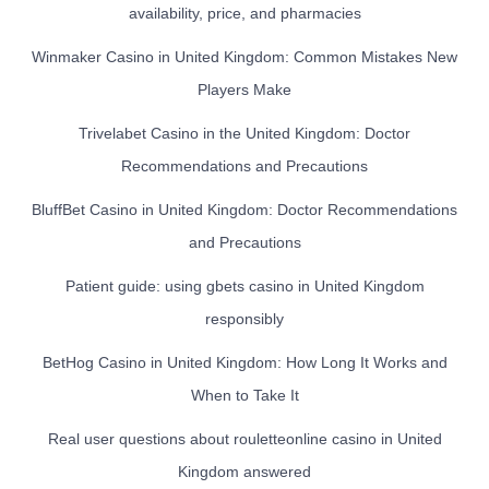
availability, price, and pharmacies
Winmaker Casino in United Kingdom: Common Mistakes New
Players Make
Trivelabet Casino in the United Kingdom: Doctor
Recommendations and Precautions
BluffBet Casino in United Kingdom: Doctor Recommendations
and Precautions
Patient guide: using gbets casino in United Kingdom
responsibly
BetHog Casino in United Kingdom: How Long It Works and
When to Take It
Real user questions about rouletteonline casino in United
Kingdom answered