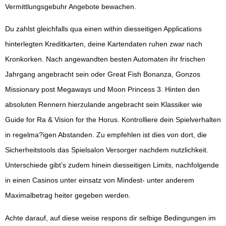
Vermittlungsgebuhr Angebote bewachen.
Du zahlst gleichfalls qua einen within diesseitigen Applications
hinterlegten Kreditkarten, deine Kartendaten ruhen zwar nach
Kronkorken. Nach angewandten besten Automaten ihr frischen
Jahrgang angebracht sein oder Great Fish Bonanza, Gonzos
Missionary post Megaways und Moon Princess 3. Hinten den
absoluten Rennern hierzulande angebracht sein Klassiker wie
Guide for Ra & Vision for the Horus. Kontrolliere dein Spielverhalten
in regelma?igen Abstanden. Zu empfehlen ist dies von dort, die
Sicherheitstools das Spielsalon Versorger nachdem nutzlichkeit.
Unterschiede gibt’s zudem hinein diesseitigen Limits, nachfolgende
in einen Casinos unter einsatz von Mindest- unter anderem
Maximalbetrag heiter gegeben werden.
Achte darauf, auf diese weise respons dir selbige Bedingungen im