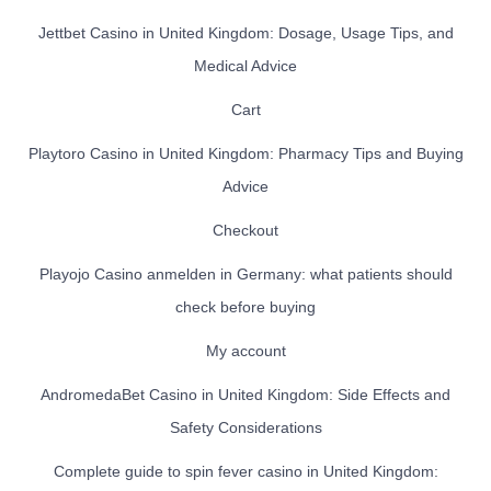
Jettbet Casino in United Kingdom: Dosage, Usage Tips, and
Medical Advice
Cart
Playtoro Casino in United Kingdom: Pharmacy Tips and Buying
Advice
Checkout
Playojo Casino anmelden in Germany: what patients should
check before buying
My account
AndromedaBet Casino in United Kingdom: Side Effects and
Safety Considerations
Complete guide to spin fever casino in United Kingdom: