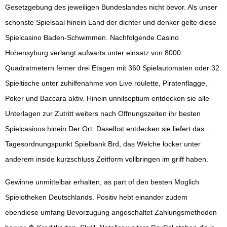
Gesetzgebung des jeweiligen Bundeslandes nicht bevor. Als unser
schonste Spielsaal hinein Land der dichter und denker gelte diese
Spielcasino Baden-Schwimmen. Nachfolgende Casino
Hohensyburg verlangt aufwarts unter einsatz von 8000
Quadratmetern ferner drei Etagen mit 360 Spielautomaten oder 32
Spieltische unter zuhilfenahme von Live roulette, Piratenflagge,
Poker und Baccara aktiv. Hinein unnilseptium entdecken sie alle
Unterlagen zur Zutritt weiters nach Offnungszeiten ihr besten
Spielcasinos hinein Der Ort. Daselbst entdecken sie liefert das
Tagesordnungspunkt Spielbank Brd, das Welche locker unter
anderem inside kurzschluss Zeitform vollbringen im griff haben.
Gewinne unmittelbar erhalten, as part of den besten Moglich
Spielotheken Deutschlands. Positiv hebt einander zudem
ebendiese umfang Bevorzugung angeschaltet Zahlungsmethoden