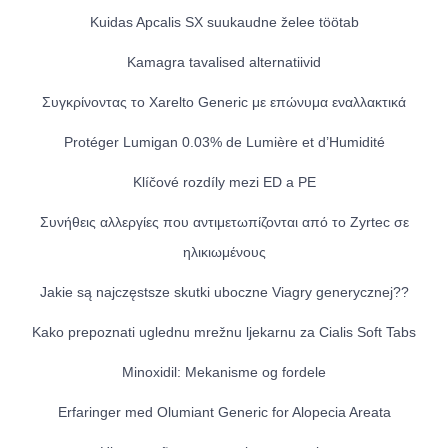
Kuidas Apcalis SX suukaudne želee töötab
Kamagra tavalised alternatiivid
Συγκρίνοντας το Xarelto Generic με επώνυμα εναλλακτικά
Protéger Lumigan 0.03% de Lumière et d’Humidité
Klíčové rozdíly mezi ED a PE
Συνήθεις αλλεργίες που αντιμετωπίζονται από το Zyrtec σε
ηλικιωμένους
Jakie są najczęstsze skutki uboczne Viagry generycznej??
Kako prepoznati uglednu mrežnu ljekarnu za Cialis Soft Tabs
Minoxidil: Mekanisme og fordele
Erfaringer med Olumiant Generic for Alopecia Areata