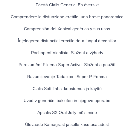
Förstå Cialis Generic: En översikt
Comprendere la disfunzione erettile: una breve panoramica
Comprensión del Xenical genérico y sus usos
Înțelegerea disfuncției erectile de-a lungul deceniilor
Pochopení Vidalista: Složení a výhody
Porozumění Fildena Super Active: Složení a použití
Razumijevanje Tadacipa i Super P‑Forcea
Cialis Soft Tabs: koostumus ja käyttö
Uvod v generični baklofen in njegove uporabe
Apcalis SX Oral Jelly mõistmine
Ülevaade Kamagrast ja selle kasutusaladest