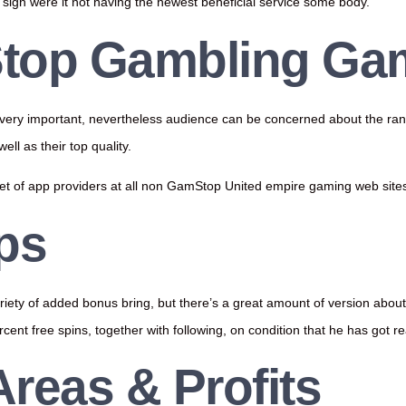
sign were it not having the newest beneficial service some body.
top Gambling Ga
 very important, nevertheless audience can be concerned about the range
ll as their top quality.
 set of app providers at all non GamStop United empire gaming web sit
ps
ety of added bonus bring, but there’s a great amount of version about
nt free spins, together with following, on condition that he has got re
Areas & Profits