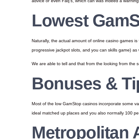
advice or even Faq’s, which can was indeed a warning 
Lowest GamS
Naturally, the actual amount of online casino games is
progressive jackpot slots, and you can skills game) as we
We are able to tell and that from the looking from the
Bonuses & Ti
Most of the low GamStop casinos incorporate some vari
ideal matched up places and you also normally 100 perce
Metropolitan 