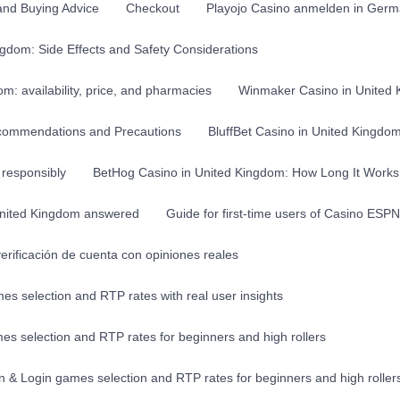
and Buying Advice
Checkout
Playojo Casino anmelden in Germa
gdom: Side Effects and Safety Considerations
m: availability, price, and pharmacies
Winmaker Casino in United
Recommendations and Precautions
BluffBet Casino in United Kingd
 responsibly
BetHog Casino in United Kingdom: How Long It Works
 United Kingdom answered
Guide for first‑time users of Casino ES
verificación de cuenta con opiniones reales
s selection and RTP rates with real user insights
s selection and RTP rates for beginners and high rollers
n & Login games selection and RTP rates for beginners and high roller