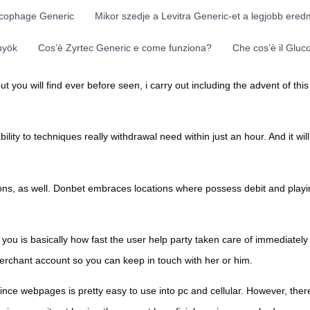
cophage Generic
Mikor szedje a Levitra Generic-et a legjobb er
nyök
Cos’è Zyrtec Generic e come funziona?
Che cos’è il Glu
t you will find ever before seen, i carry out including the advent of th
ility to techniques really withdrawal need within just an hour. And it w
s, as well. Donbet embraces locations where possess debit and playing c
you is basically how fast the user help party taken care of immediately 
erchant account so you can keep in touch with her or him.
 since webpages is pretty easy to use into pc and cellular. However, th