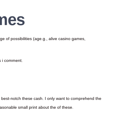
mes
 of possibilities (age.g., alive casino games,
es i comment.
 best-notch these cash. I only want to comprehend the
asonable small print about the of these.