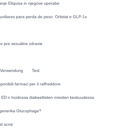
je Eliquisa in njegove uporabe
uxiliares para perda de peso: Orlistat e GLP-1s
ov pre sexuálne zdravie
e Verwendung
Test
ponibili farmaci per il raffreddore
i ED:n hoidossa diabeettisten miesten keskuudessa
 generika Glucophage?
al acné