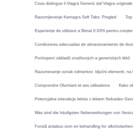
Cosa distingue il Viagra Generic dal Viagra originale
Razumijevanje Kamagra Soft Tabs: Pregled
Top
Experiențe de utilizare a Bimat 0.03% pentru crește
Condiciones adecuadas de almacenamiento de doxic
Pochopení základů značkových a generických léků
Razumevanje oznak odmerkov: ključni elementi, na k
Comprendre Olumiant et ses utilisations
Kako ob
Potencjalne interakcje leków z lekiem Nolvadex Gen
Was sind die häufigsten Nebenwirkungen von Xenic
Forstå antabus som en behandling for alkoholavhen