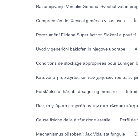
Razumijevanje Ventolin Generic: Sveobuhvatan pre
Comprensión del Xenical genérico y sus usos
În
Porozumění Fildena Super Active: Složení a použití
Uvod v generični baklofen in njegove uporabe
A
Conditions de stockage appropriées pour Lumigan 
Κατανόηση του Zyrtec και των χρήσεών του σε ενήλι
Forståelse af hårtab: årsager og mønstre
Introd
Πώς τα γεύματα επηρεάζουν την αποτελεσματικότητα
Cause fisiche della disfunzione erettile
Perfil de
Mechanismus působení: Jak Vidalista funguje
D