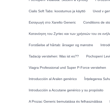
Cialis Soft Tabs: koostumus ja käyttö
Uvod v gen
Εισαγωγή στο Xarelto Generic
Conditions de s
Κατανόηση του Zyrtec και των χρήσεών του σε ενήλι
Forståelse af hårtab: årsager og mønstre
Introd
Tadacip verstehen: Was ist es??
Pochopení Levi
Viagra Professional und Super P-Force verstehen
Introducción al Aralen genérico
Înțelegerea Suhag
Introducción a Accutane genérico y su propósito
A Prozac Generic bemutatása és felhasználása