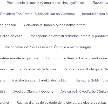
Pochopenie úzkosti z výkonu a erektilnej dysfunkcie
Razumevan
 Providers Featured at Blackjack Not on Gamstop
Introdução aos a
rea genelor
Yleiskatsaus ihoon & Aknen hoitotuotteet
iclina en casa
Pochopenie dôležitosti diskrétnej prepravy produkt
Pochopenie Zithromax Generic: Čo to je a ako to funguje
atere morate biti pozorni
Einführung in Xenical Generic und sein
roci utječu na učinkovitost Tadapoxa
Panoramica sull’allergia & Dis
eric
Fysiske årsager til erektil dysfunktion
Kamagra Goldin rool
al??
Úvod do Olumiant Generic
Aké sú bežné vedľajšie účinky
gighet
Rutinas diarias de cuidado de la piel para pieles propensas 