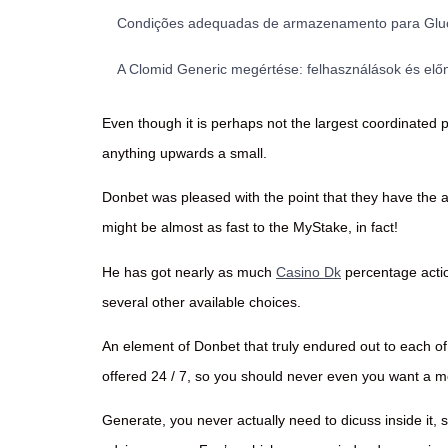
Condições adequadas de armazenamento para Glu
A Clomid Generic megértése: felhasználások és elő
Even though it is perhaps not the largest coordinated pu
anything upwards a small.
Donbet was pleased with the point that they have the ab
might be almost as fast to the MyStake, in fact!
He has got nearly as much
Casino Dk
percentage action
several other available choices.
An element of Donbet that truly endured out to each of 
offered 24 / 7, so you should never even you want a m
Generate, you never actually need to dicuss inside it,