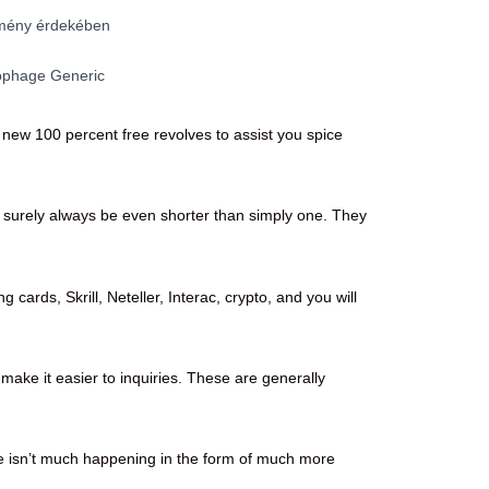
edmény érdekében
cophage Generic
is new 100 percent free revolves to assist you spice
ill surely always be even shorter than simply one. They
ards, Skrill, Neteller, Interac, crypto, and you will
make it easier to inquiries. These are generally
ere isn’t much happening in the form of much more