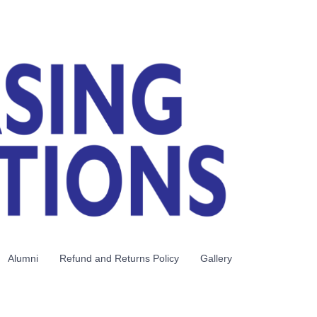
Alumni
Refund and Returns Policy
Gallery