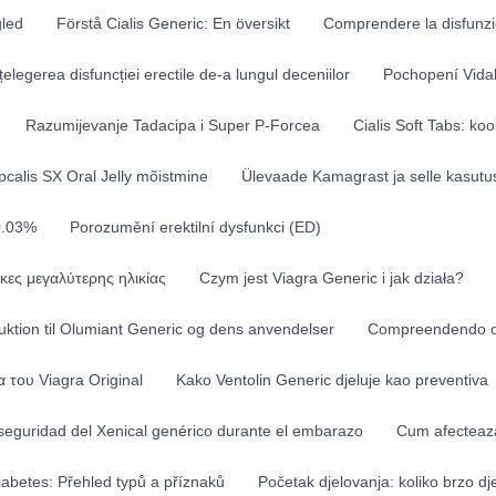
gled
Förstå Cialis Generic: En översikt
Comprendere la disfunzi
țelegerea disfuncției erectile de-a lungul deceniilor
Pochopení Vidal
Razumijevanje Tadacipa i Super P‑Forcea
Cialis Soft Tabs: ko
pcalis SX Oral Jelly mõistmine
Ülevaade Kamagrast ja selle kasutu
0.03%
Porozumění erektilní dysfunkci (ED)
κες μεγαλύτερης ηλικίας
Czym jest Viagra Generic i jak działa?
uktion til Olumiant Generic og dens anvendelser
Compreendendo o 
 του Viagra Original
Kako Ventolin Generic djeluje kao preventiva
 seguridad del Xenical genérico durante el embarazo
Cum afectează 
iabetes: Přehled typů a příznaků
Početak djelovanja: koliko brzo dj