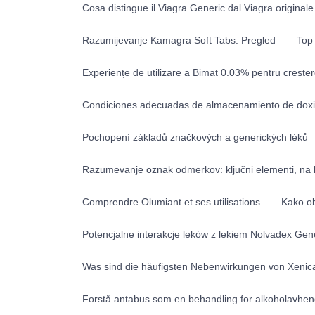
Cosa distingue il Viagra Generic dal Viagra originale
Razumijevanje Kamagra Soft Tabs: Pregled
Top
Experiențe de utilizare a Bimat 0.03% pentru crește
Condiciones adecuadas de almacenamiento de doxic
Pochopení základů značkových a generických léků
Razumevanje oznak odmerkov: ključni elementi, na k
Comprendre Olumiant et ses utilisations
Kako ob
Potencjalne interakcje leków z lekiem Nolvadex Gen
Was sind die häufigsten Nebenwirkungen von Xenic
Forstå antabus som en behandling for alkoholavhen