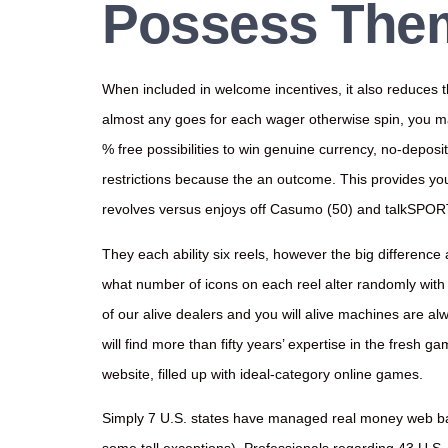
Possess The
When included in welcome incentives, it also reduces t
almost any goes for each wager otherwise spin, you m
% free possibilities to win genuine currency, no-depos
restrictions because the an outcome. This provides you
revolves versus enjoys off Casumo (50) and talkSPORT
They each ability six reels, however the big differ
what number of icons on each reel alter randomly with ea
of our alive dealers and you will alive machines are al
will find more than fifty years’ expertise in the fresh 
website, filled up with ideal-category online games.
Simply 7 U.S. states have managed real money web base
some tall exceptions). Professionals regarding 43 U.S.