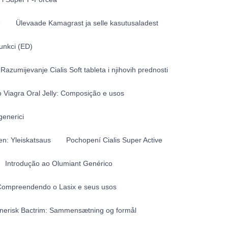
e
Ülevaade Kamagrast ja selle kasutusaladest
unkci (ED)
Razumijevanje Cialis Soft tableta i njihovih prednosti
Viagra Oral Jelly: Composição e usos
generici
en: Yleiskatsaus
Pochopení Cialis Super Active
Introdução ao Olumiant Genérico
Compreendendo o Lasix e seus usos
enerisk Bactrim: Sammensætning og formål