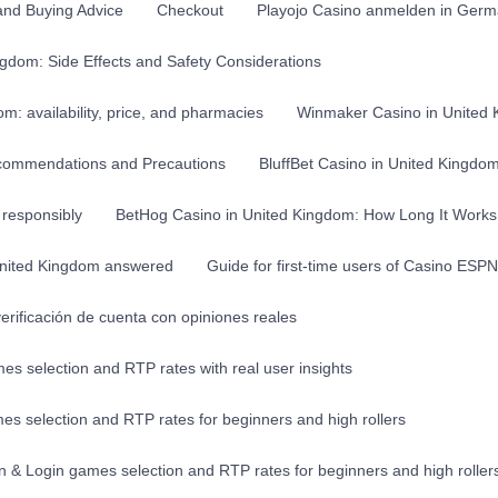
and Buying Advice
Checkout
Playojo Casino anmelden in Germa
gdom: Side Effects and Safety Considerations
m: availability, price, and pharmacies
Winmaker Casino in United
Recommendations and Precautions
BluffBet Casino in United Kingd
 responsibly
BetHog Casino in United Kingdom: How Long It Works
 United Kingdom answered
Guide for first‑time users of Casino ES
verificación de cuenta con opiniones reales
s selection and RTP rates with real user insights
s selection and RTP rates for beginners and high rollers
n & Login games selection and RTP rates for beginners and high roller