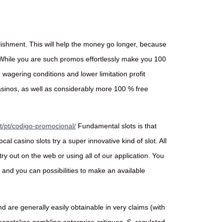
lishment. This will help the money go longer, because
While you are such promos effortlessly make you 100
wagering conditions and lower limitation profit
asinos, as well as considerably more 100 % free
t/pt/codigo-promocional/
Fundamental slots is that
l casino slots try a super innovative kind of slot. All
ry out on the web or using all of our application. You
s and you can possibilities to make an available
are generally easily obtainable in very claims (with
eepstakes gambling enterprise critiques. S. regulated