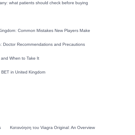
ny: what patients should check before buying
 Kingdom: Common Mistakes New Players Make
om: Doctor Recommendations and Precautions
 and When to Take It
PN BET in United Kingdom
s
Κατανόηση του Viagra Original: An Overview