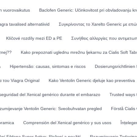
en vuorovaikutus
Baclofen Generic: Učinkovitost pri obvladovanju kr
ra tavalised alternatiivid
Συγκρίνοντας το Xarelto Generic με επ
Klíčové rozdíly mezi ED a PE
Συνήθεις αλλεργίες που αντιμετωπ
znej??
Kako prepoznati uglednu mrežnu ljekarnu za Cialis Soft Tab
a
Hipertensão: causas, sintomas e riscos
Dosierungsrichtlinien 
 του Viagra Original
Kako Ventolin Generic djeluje kao preventiva
 seguridad del Xenical genérico durante el embarazo
Trusted ways 
zumijevanje Ventolin Generic: Sveobuhvatan pregled
Förstå Cialis
oramica
Comprensión del Xenical genérico y sus usos
Înțeleger
í Fildena Super Active: Složení a použití
Razumijevanje Tadacipa