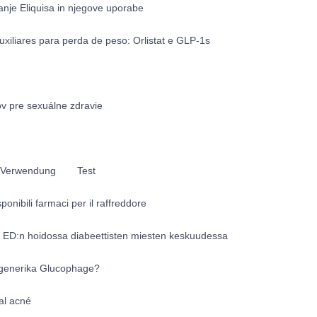
je Eliquisa in njegove uporabe
uxiliares para perda de peso: Orlistat e GLP-1s
ov pre sexuálne zdravie
e Verwendung
Test
ponibili farmaci per il raffreddore
i ED:n hoidossa diabeettisten miesten keskuudessa
 generika Glucophage?
al acné