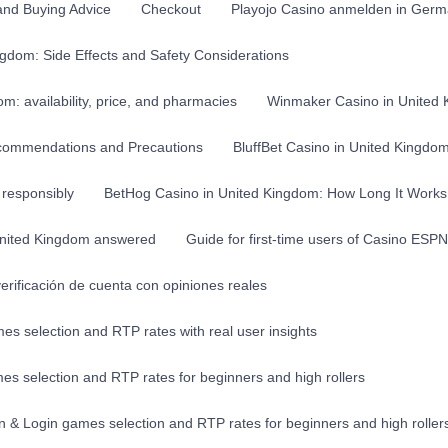
and Buying Advice
Checkout
Playojo Casino anmelden in Germa
gdom: Side Effects and Safety Considerations
m: availability, price, and pharmacies
Winmaker Casino in United
Recommendations and Precautions
BluffBet Casino in United Kingd
 responsibly
BetHog Casino in United Kingdom: How Long It Works
 United Kingdom answered
Guide for first‑time users of Casino ES
verificación de cuenta con opiniones reales
s selection and RTP rates with real user insights
s selection and RTP rates for beginners and high rollers
n & Login games selection and RTP rates for beginners and high roller