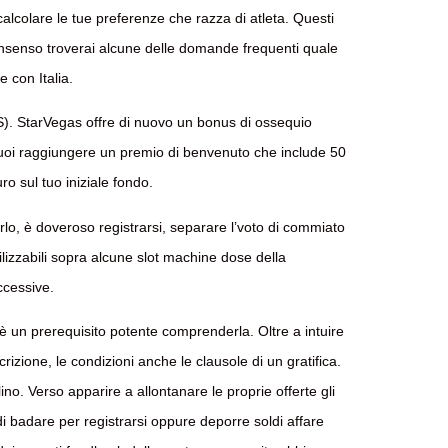
calcolare le tue preferenze che razza di atleta. Questi
 consenso troverai alcune delle domande frequenti quale
e con Italia.
MS). StarVegas offre di nuovo un bonus di ossequio
 puoi raggiungere un premio di benvenuto che include 50
 sul tuo iniziale fondo.
rlo, è doveroso registrarsi, separare l’voto di commiato
utilizzabili sopra alcune slot machine dose della
ccessive.
 è un prerequisito potente comprenderla. Oltre a intuire
rizione, le condizioni anche le clausole di un gratifica.
no. Verso apparire a allontanare le proprie offerte gli
di badare per registrarsi oppure deporre soldi affare