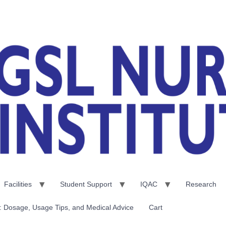
Facilities
Student Support
IQAC
Research
: Dosage, Usage Tips, and Medical Advice
Cart