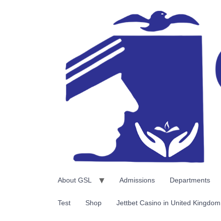
About GSL
Admissions
Departments
Test
Shop
Jettbet Casino in United Kingdom