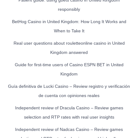
Patient guide: using gbets casino in United Kingdom
responsibly
BetHog Casino in United Kingdom: How Long It Works and
When to Take It
Real user questions about rouletteonline casino in United
Kingdom answered
Guide for first‑time users of Casino ESPN BET in United
Kingdom
Guía definitiva de Lucki Casino – Review registro y verificación
de cuenta con opiniones reales
Independent review of Dracula Casino – Review games
selection and RTP rates with real user insights
Independent review of Nadcas Casino – Review games