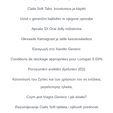
Cialis Soft Tabs: koostumus ja käyttö
Uvod v generični baklofen in njegove uporabe
Apcalis SX Oral Jelly mõistmine
Ülevaade Kamagrast ja selle kasutusaladest
Εισαγωγή στο Xarelto Generic
Conditions de stockage appropriées pour Lumigan 0.03%
Porozumění erektilní dysfunkci (ED)
Κατανόηση του Zyrtec και των χρήσεών του σε ενήλικες
μεγαλύτερης ηλικίας
Czym jest Viagra Generic i jak działa?
Razumijevanje Cialis Soft tableta i njihovih prednosti