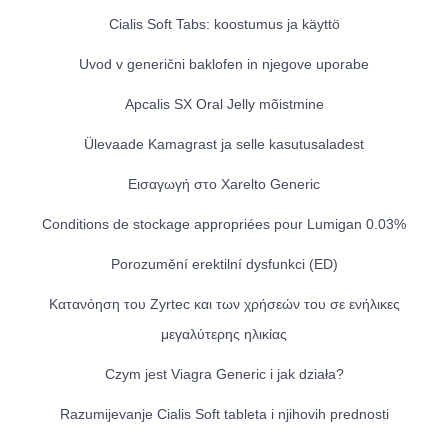
Cialis Soft Tabs: koostumus ja käyttö
Uvod v generični baklofen in njegove uporabe
Apcalis SX Oral Jelly mõistmine
Ülevaade Kamagrast ja selle kasutusaladest
Εισαγωγή στο Xarelto Generic
Conditions de stockage appropriées pour Lumigan 0.03%
Porozumění erektilní dysfunkci (ED)
Κατανόηση του Zyrtec και των χρήσεών του σε ενήλικες
μεγαλύτερης ηλικίας
Czym jest Viagra Generic i jak działa?
Razumijevanje Cialis Soft tableta i njihovih prednosti