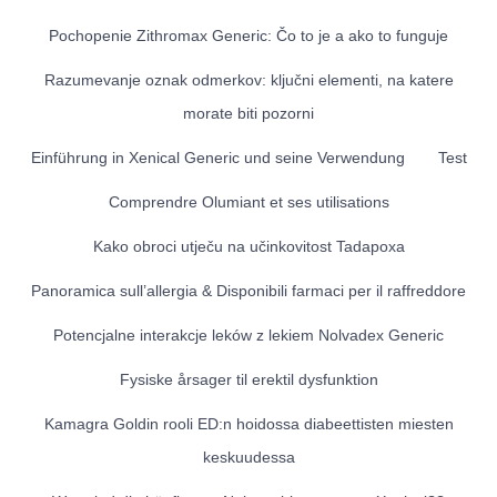
Pochopenie Zithromax Generic: Čo to je a ako to funguje
Razumevanje oznak odmerkov: ključni elementi, na katere
morate biti pozorni
Einführung in Xenical Generic und seine Verwendung
Test
Comprendre Olumiant et ses utilisations
Kako obroci utječu na učinkovitost Tadapoxa
Panoramica sull’allergia & Disponibili farmaci per il raffreddore
Potencjalne interakcje leków z lekiem Nolvadex Generic
Fysiske årsager til erektil dysfunktion
Kamagra Goldin rooli ED:n hoidossa diabeettisten miesten
keskuudessa