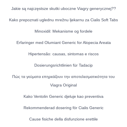
Jakie są najczęstsze skutki uboczne Viagry generycznej??
Kako prepoznati uglednu mrežnu ljekarnu za Cialis Soft Tabs
Minoxidil: Mekanisme og fordele
Erfaringer med Olumiant Generic for Alopecia Areata
Hipertensão: causas, sintomas e riscos
Dosierungsrichtlinien für Tadacip
Πώς τα γεύματα επηρεάζουν την αποτελεσματικότητα του
Viagra Original
Kako Ventolin Generic djeluje kao preventiva
Rekommenderad dosering för Cialis Generic
Cause fisiche della disfunzione erettile