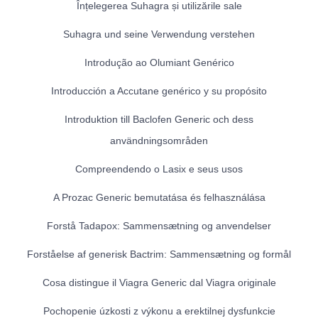
Înțelegerea Suhagra și utilizările sale
Suhagra und seine Verwendung verstehen
Introdução ao Olumiant Genérico
Introducción a Accutane genérico y su propósito
Introduktion till Baclofen Generic och dess
användningsområden
Compreendendo o Lasix e seus usos
A Prozac Generic bemutatása és felhasználása
Forstå Tadapox: Sammensætning og anvendelser
Forståelse af generisk Bactrim: Sammensætning og formål
Cosa distingue il Viagra Generic dal Viagra originale
Pochopenie úzkosti z výkonu a erektilnej dysfunkcie