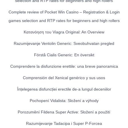
selection and RTP rates for beginners and high rollers
Complete review of Pocket Win Casino – Registration & Login
games selection and RTP rates for beginners and high rollers
Κατανόηση του Viagra Original: An Overview
Razumijevanje Ventolin Generic: Sveobuhvatan pregled
Förstå Cialis Generic: En översikt
Comprendere la disfunzione erettile: una breve panoramica
Comprensión del Xenical genérico y sus usos
Înțelegerea disfuncției erectile de-a lungul deceniilor
Pochopení Vidalista: Složení a výhody
Porozumění Fildena Super Active: Složení a použití
Razumijevanje Tadacipa i Super P‑Forcea