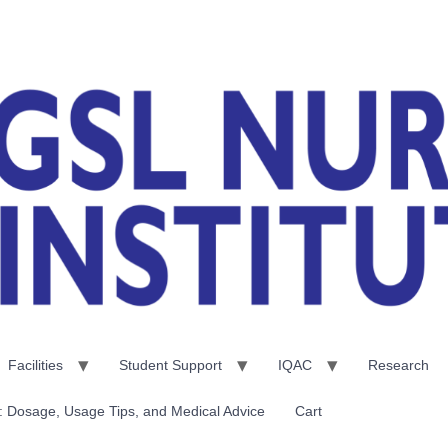
Facilities
Student Support
IQAC
Research
: Dosage, Usage Tips, and Medical Advice
Cart