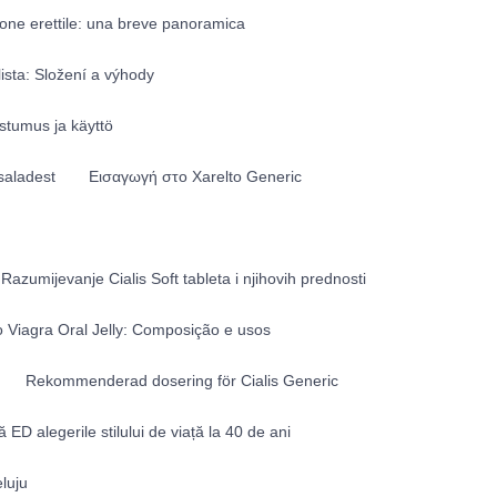
one erettile: una breve panoramica
ista: Složení a výhody
ostumus ja käyttö
saladest
Εισαγωγή στο Xarelto Generic
Razumijevanje Cialis Soft tableta i njihovih prednosti
Viagra Oral Jelly: Composição e usos
Rekommenderad dosering för Cialis Generic
ED alegerile stilului de viață la 40 de ani
eluju