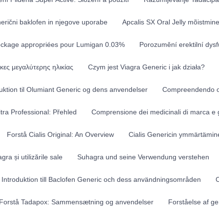
erični baklofen in njegove uporabe
Apcalis SX Oral Jelly mõistmin
tockage appropriées pour Lumigan 0.03%
Porozumění erektilní dysf
κες μεγαλύτερης ηλικίας
Czym jest Viagra Generic i jak działa?
uktion til Olumiant Generic og dens anvendelser
Compreendendo o 
tra Professional: Přehled
Comprensione dei medicinali di marca e 
Forstå Cialis Original: An Overview
Cialis Genericin ymmärtämin
ra și utilizările sale
Suhagra und seine Verwendung verstehen
Introduktion till Baclofen Generic och dess användningsområden
Forstå Tadapox: Sammensætning og anvendelser
Forståelse af g