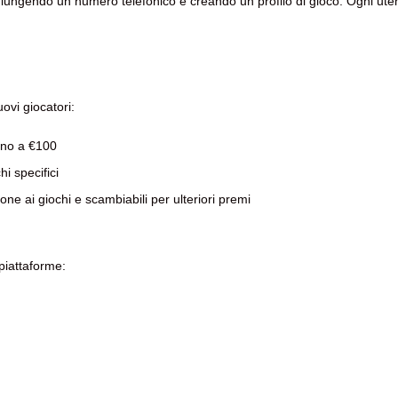
iungendo un numero telefonico e creando un profilo di gioco. Ogni utente
.
ovi giocatori:
ino a €100
chi specifici
ione ai giochi e scambiabili per ulteriori premi
piattaforme: