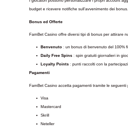
I giocatori possono personalizzare i propri account agg
budget e ricevere notifiche sull’avvenimento dei bonus
Bonus ed Offerte
FamBet Casino offre diversi tipi di bonus per attirare nu
Benvenuto
: un bonus di benvenuto del 100% f
Daily Free Spins
: spin gratuiti giornalieri in gio
Loyalty Points
: punti raccolti con la partecipaz
Pagamenti
FamBet Casino accetta pagamenti tramite le seguenti 
Visa
Mastercard
Skrill
Neteller