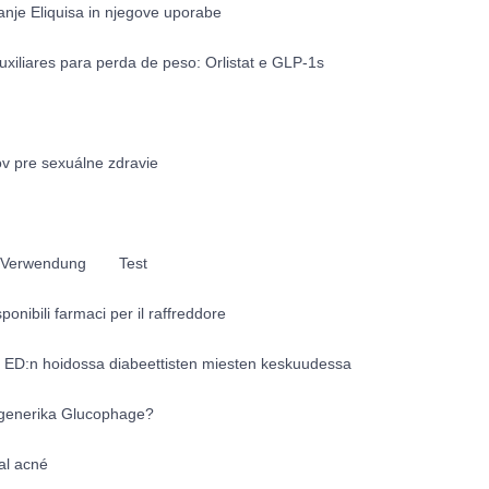
je Eliquisa in njegove uporabe
uxiliares para perda de peso: Orlistat e GLP-1s
ov pre sexuálne zdravie
e Verwendung
Test
ponibili farmaci per il raffreddore
i ED:n hoidossa diabeettisten miesten keskuudessa
 generika Glucophage?
al acné