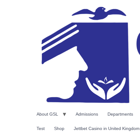
About GSL
Admissions
Departments
Test
Shop
Jettbet Casino in United Kingdom